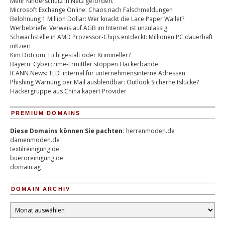
Mehr Kinderschutz in Netz gefordert
Microsoft Exchange Online: Chaos nach Falschmeldungen
Belohnung 1 Million Dollar: Wer knackt die Lace Paper Wallet?
Werbebriefe: Verweis auf AGB im Internet ist unzulässig
Schwachstelle in AMD Prozessor-Chips entdeckt: Millionen PC dauerhaft
infiziert
Kim Dotcom: Lichtgestalt oder Krimineller?
Bayern: Cybercrime-Ermittler stoppen Hackerbande
ICANN News: TLD .internal für unternehmensinterne Adressen
Phishing Warnung per Mail ausblendbar: Outlook Sicherheitslücke?
Hackergruppe aus China kapert Provider
PREMIUM DOMAINS
Diese Domains können Sie pachten:
herrenmoden.de
damenmoden.de
textilreinigung.de
bueroreinigung.de
domain.ag
DOMAIN ARCHIV
Domain
Archiv