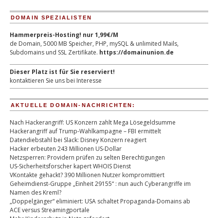
DOMAIN SPEZIALISTEN
Hammerpreis-Hosting! nur 1,99€/M
de Domain, 5000 MB Speicher, PHP, mySQL & unlimited Mails,
Subdomains und SSL Zertifikate.
https://domainunion.de
Dieser Platz ist für Sie reserviert!
kontaktieren Sie uns bei Interesse
AKTUELLE DOMAIN-NACHRICHTEN:
Nach Hackerangriff: US Konzern zahlt Mega Lösegeldsumme
Hackerangriff auf Trump-Wahlkampagne – FBI ermittelt
Datendiebstahl bei Slack: Disney Konzern reagiert
Hacker erbeuten 243 Millionen US-Dollar
Netzsperren: Providern prüfen zu selten Berechtigungen
US-Sicherheitsforscher kapert WHOIS Dienst
VKontakte gehackt? 390 Millionen Nutzer kompromittiert
Geheimdienst-Gruppe „Einheit 29155“ : nun auch Cyberangriffe im
Namen des Kreml?
„Doppelgänger“ eliminiert: USA schaltet Propaganda-Domains ab
ACE versus Streamingportale