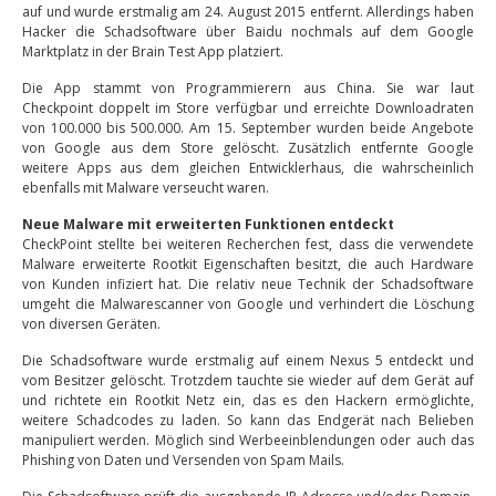
auf und wurde erstmalig am 24. August 2015 entfernt. Allerdings haben
Hacker die Schadsoftware über Baidu nochmals auf dem Google
Marktplatz in der Brain Test App platziert.
Die App stammt von Programmierern aus China. Sie war laut
Checkpoint doppelt im Store verfügbar und erreichte Downloadraten
von 100.000 bis 500.000. Am 15. September wurden beide Angebote
von Google aus dem Store gelöscht. Zusätzlich entfernte Google
weitere Apps aus dem gleichen Entwicklerhaus, die wahrscheinlich
ebenfalls mit Malware verseucht waren.
Neue Malware mit erweiterten Funktionen entdeckt
CheckPoint stellte bei weiteren Recherchen fest, dass die verwendete
Malware erweiterte Rootkit Eigenschaften besitzt, die auch Hardware
von Kunden infiziert hat. Die relativ neue Technik der Schadsoftware
umgeht die Malwarescanner von Google und verhindert die Löschung
von diversen Geräten.
Die Schadsoftware wurde erstmalig auf einem Nexus 5 entdeckt und
vom Besitzer gelöscht. Trotzdem tauchte sie wieder auf dem Gerät auf
und richtete ein Rootkit Netz ein, das es den Hackern ermöglichte,
weitere Schadcodes zu laden. So kann das Endgerät nach Belieben
manipuliert werden. Möglich sind Werbeeinblendungen oder auch das
Phishing von Daten und Versenden von Spam Mails.