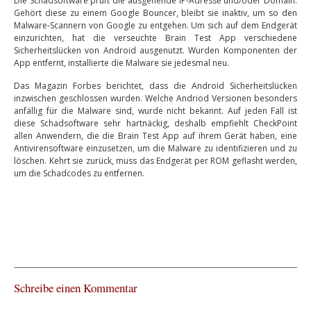
Die Schadsoftware prüft die ausgehende IP-Adresse und/oder Domain.
Gehört diese zu einem Google Bouncer, bleibt sie inaktiv, um so den
Malware-Scannern von Google zu entgehen. Um sich auf dem Endgerät
einzurichten, hat die verseuchte Brain Test App verschiedene
Sicherheitslücken von Android ausgenutzt. Wurden Komponenten der
App entfernt, installierte die Malware sie jedesmal neu.
Das Magazin Forbes berichtet, dass die Android Sicherheitslücken
inzwischen geschlossen wurden. Welche Andriod Versionen besonders
anfällig für die Malware sind, wurde nicht bekannt. Auf jeden Fall ist
diese Schadsoftware sehr hartnäckig, deshalb empfiehlt CheckPoint
allen Anwendern, die die Brain Test App auf ihrem Gerät haben, eine
Antivirensoftware einzusetzen, um die Malware zu identifizieren und zu
löschen. Kehrt sie zurück, muss das Endgerät per ROM geflasht werden,
um die Schadcodes zu entfernen.
Schreibe einen Kommentar