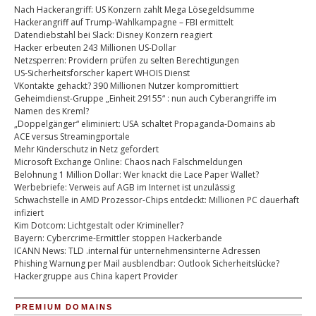
Nach Hackerangriff: US Konzern zahlt Mega Lösegeldsumme
Hackerangriff auf Trump-Wahlkampagne – FBI ermittelt
Datendiebstahl bei Slack: Disney Konzern reagiert
Hacker erbeuten 243 Millionen US-Dollar
Netzsperren: Providern prüfen zu selten Berechtigungen
US-Sicherheitsforscher kapert WHOIS Dienst
VKontakte gehackt? 390 Millionen Nutzer kompromittiert
Geheimdienst-Gruppe „Einheit 29155“ : nun auch Cyberangriffe im
Namen des Kreml?
„Doppelgänger“ eliminiert: USA schaltet Propaganda-Domains ab
ACE versus Streamingportale
Mehr Kinderschutz in Netz gefordert
Microsoft Exchange Online: Chaos nach Falschmeldungen
Belohnung 1 Million Dollar: Wer knackt die Lace Paper Wallet?
Werbebriefe: Verweis auf AGB im Internet ist unzulässig
Schwachstelle in AMD Prozessor-Chips entdeckt: Millionen PC dauerhaft
infiziert
Kim Dotcom: Lichtgestalt oder Krimineller?
Bayern: Cybercrime-Ermittler stoppen Hackerbande
ICANN News: TLD .internal für unternehmensinterne Adressen
Phishing Warnung per Mail ausblendbar: Outlook Sicherheitslücke?
Hackergruppe aus China kapert Provider
PREMIUM DOMAINS