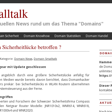
lltalk
ktuellen News rund um das Thema "Domains"
in Sicherheit
Domain Knowhow
Domain Statistiken
Domain Handel
Sicherheitlücke betroffen ?
DOMAI
Kategorie:
Domain News
,
Domain Smalltalk
Hammerp
de Domai
tgear mit Update geschlossen
unlimited
geblich durch eine größere Sicherheitslücke anfällig für
https:/
en Medien wurde bereits davon berichtet, dass Domainhacker
rs prekär: bei Sicherheitslecks in WLAN Routern übernehmen
Dieser P
Systemsteuerung aus der Ferne.
kontaktie
ngriffen
erten und Forschern der Schweizer Sicherheitsfirma Compass
AKTUE
tuellen Netgear Router Modelle: JNR1010v2, WNR614, WNR618,
R1000v4 und WNR2020.
Nach Hac