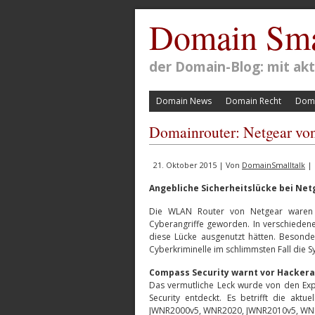
Domain Sma
der Domain-Blog: mit a
Domain News
Domain Recht
Doma
Domainrouter: Netgear von 
21. Oktober 2015 | Von
DomainSmalltalk
| 
Angebliche Sicherheitslücke bei Ne
Die WLAN Router von Netgear waren an
Cyberangriffe geworden. In verschieden
diese Lücke ausgenutzt hätten. Besonde
Cyberkriminelle im schlimmsten Fall die 
Compass Security warnt vor Hackera
Das vermutliche Leck wurde von den Exp
Security entdeckt. Es betrifft die ak
JWNR2000v5, WNR2020, JWNR2010v5, WN