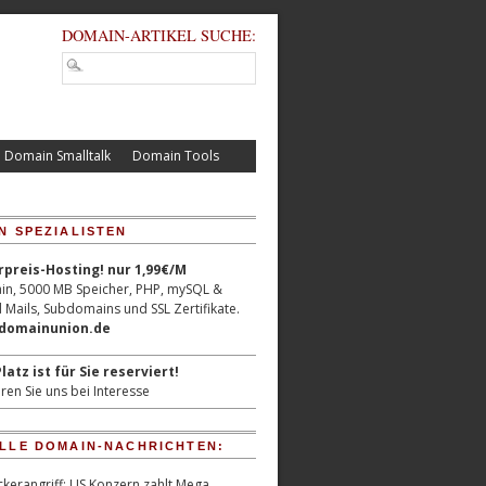
DOMAIN-ARTIKEL SUCHE:
Domain Smalltalk
Domain Tools
N SPEZIALISTEN
reis-Hosting! nur 1,99€/M
n, 5000 MB Speicher, PHP, mySQL &
 Mails, Subdomains und SSL Zertifikate.
/domainunion.de
latz ist für Sie reserviert!
ren Sie uns bei Interesse
LLE DOMAIN-NACHRICHTEN:
kerangriff: US Konzern zahlt Mega