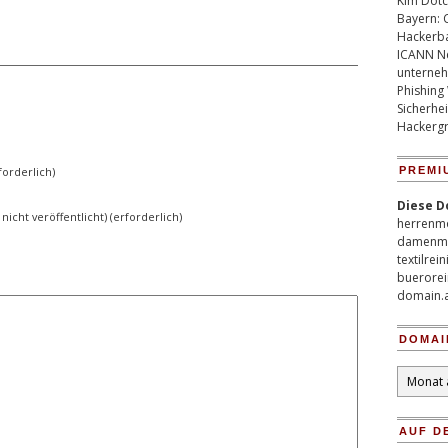
Kim Dotco
Bayern: 
Hackerb
ICANN Ne
unterneh
Phishing
Sicherhei
Hackergr
orderlich)
PREMI
Diese D
 nicht veröffentlicht) (erforderlich)
herrenm
damenm
textilrei
buerorei
domain.
DOMAI
Domain
Archiv
AUF D