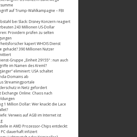
dsumme
griff auf Trump-Wahlkampagne – FBI
bstahl bei Slack: Disney Konzern reagiert
rbeuten 243 Millionen US-Dollar
ren: Providern prüfen zu selten
gungen
rheitsforscher kapert WHOIS Dienst
e gehackt? 390 Millionen Nutzer
ttiert
enst-Gruppe „Einheit 29155“ : nun auch
riffe im Namen des Kreml?
änger“ eliminiert: USA schaltet
nda-Domains ab
us Streamingportale
derschutz in Netz gefordert
t Exchange Online: Chaos nach
eldungen
 1 Million Dollar: Wer knackt die Lace
llet?
fe: Verweis auf AGB im Internet ist
ig
telle in AMD Prozessor-Chips entdeckt:
 PC dauerhaft infiziert