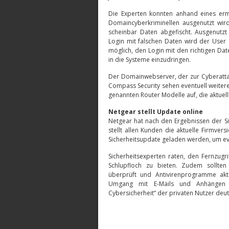
Die Experten konnten anhand eines ermi
Domaincyberkriminellen ausgenutzt wir
scheinbar Daten abgefischt. Ausgenutzt
Login mit falschen Daten wird der User a
möglich, den Login mit den richtigen D
in die Systeme einzudringen.
Der Domainwebserver, der zur Cyberattac
Compass Security sehen eventuell weiter
genannten Router Modelle auf, die aktuel
Netgear stellt Update online
Netgear hat nach den Ergebnissen der S
stellt allen Kunden die aktuelle Firmvers
Sicherheitsupdate geladen werden, um ev
Sicherheitsexperten raten, den Fernzugr
Schlupfloch zu bieten. Zudem sollten
überprüft und Antivirenprogramme akt
Umgang mit E-Mails und Anhängen b
Cybersicherheit“ der privaten Nutzer deut