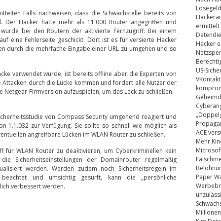
Lösegel
ttelten Falls nachweisen, dass die Schwachstelle bereits von
Hackeran
d. Der Hacker hatte mehr als 11.000 Router angegriffen und
ermittelt
 wurde bei den Routern der aktivierte Fernzugriff. Bei einem
Datendie
uf eine Fehlerseite geschickt. Dort ist es für versierte Hacker
Hacker e
aten durch die mehrfache Eingabe einer URL zu umgehen und so
Netzsper
Berechti
US-Siche
ke verwendet wurde, ist bereits offline aber die Experten von
VKontakt
e Attacken durch die Lücke kommen und fordert alle Nutzer der
kompromi
le Netgear-Firmversion aufzuspielen, um das Leck zu schließen.
Geheimdi
Cyberang
„Doppelg
icherheitsstudie von Compass Security umgehend reagiert und
Propaga
ion 1.1.032 zur Verfügung. Sie sollte so schnell wie möglich als
ACE vers
entuellen angreifbare Lücken im WLAN Router zu schließen.
Mehr Kin
Microsof
iff für WLAN Router zu deaktivieren, um Cyberkriminellen kein
Falschm
 die Sicherheitseinstellungen der Domainrouter regelmäßig
Belohnung
ualisiert werden. Werden zudem noch Sicherheitsregeln im
Paper Wa
eachtet und umsichtig gesurft, kann die „persönliche
Werbebrie
lich verbessert werden.
unzuläss
Schwachs
Millionen