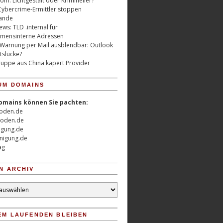
m: Lichtgestalt oder Krimineller?
Cybercrime-Ermittler stoppen
ande
ws: TLD .internal für
mensinterne Adressen
 Warnung per Mail ausblendbar: Outlook
tslücke?
uppe aus China kapert Provider
UM DOMAINS
omains können Sie pachten:
oden.de
oden.de
nigung.de
nigung.de
ag
N ARCHIV
EM LAUFENDEN BLEIBEN