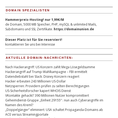
DOMAIN SPEZIALISTEN
Hammerpreis-Hosting! nur 1,99€/M
de Domain, 5000 MB Speicher, PHP, mySQL & unlimited Mails,
Subdomains und SSL Zertifikate.
https://domainunion.de
Dieser Platz ist für Sie reserviert!
kontaktieren Sie uns bei Interesse
AKTUELLE DOMAIN-NACHRICHTEN:
Nach Hackerangriff: US Konzern zahlt Mega Lösegeldsumme
Hackerangriff auf Trump-Wahlkampagne – FBI ermittelt
Datendiebstahl bei Slack: Disney Konzern reagiert
Hacker erbeuten 243 Millionen US-Dollar
Netzsperren: Providern prüfen zu selten Berechtigungen
US-Sicherheitsforscher kapert WHOIS Dienst
VKontakte gehackt? 390 Millionen Nutzer kompromittiert
Geheimdienst-Gruppe „Einheit 29155“ : nun auch Cyberangriffe im
Namen des Kreml?
„Doppelgänger“ eliminiert: USA schaltet Propaganda-Domains ab
ACE versus Streamingportale