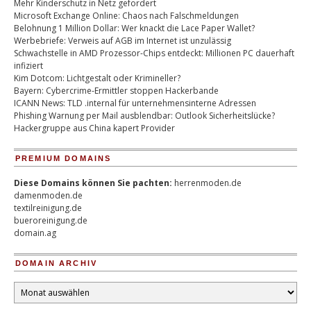
Mehr Kinderschutz in Netz gefordert
Microsoft Exchange Online: Chaos nach Falschmeldungen
Belohnung 1 Million Dollar: Wer knackt die Lace Paper Wallet?
Werbebriefe: Verweis auf AGB im Internet ist unzulässig
Schwachstelle in AMD Prozessor-Chips entdeckt: Millionen PC dauerhaft
infiziert
Kim Dotcom: Lichtgestalt oder Krimineller?
Bayern: Cybercrime-Ermittler stoppen Hackerbande
ICANN News: TLD .internal für unternehmensinterne Adressen
Phishing Warnung per Mail ausblendbar: Outlook Sicherheitslücke?
Hackergruppe aus China kapert Provider
PREMIUM DOMAINS
Diese Domains können Sie pachten:
herrenmoden.de
damenmoden.de
textilreinigung.de
bueroreinigung.de
domain.ag
DOMAIN ARCHIV
Domain
Archiv