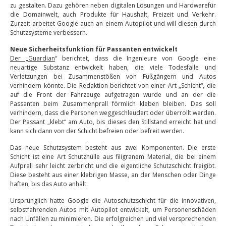
zu gestalten. Dazu gehören neben digitalen Lösungen und Hardwarefür
die Domainwelt, auch Produkte für Haushalt, Freizeit und Verkehr.
Zurzeit arbeitet Google auch an einem Autopilot und will diesen durch
Schutzsysteme verbessern.
Neue Sicherheitsfunktion für Passanten entwickelt
Der „Guardian
“ berichtet, dass die Ingenieure von Google eine
neuartige Substanz entwickelt haben, die viele Todesfälle und
Verletzungen bei Zusammenstößen von Fußgängern und Autos
verhindern könnte. Die Redaktion berichtet von einer Art „Schicht“, die
auf die Front der Fahrzeuge aufgetragen wurde und an der die
Passanten beim Zusammenprall förmlich kleben bleiben. Das soll
verhindern, dass die Personen weggeschleudert oder überrollt werden.
Der Passant „klebt“ am Auto, bis dieses den Stillstand erreicht hat und
kann sich dann von der Schicht befreien oder befreit werden.
Das neue Schutzsystem besteht aus zwei Komponenten. Die erste
Schicht ist eine Art Schutzhülle aus filigranem Material, die bei einem
Aufprall sehr leicht zerbricht und die eigentliche Schutzschicht freigibt.
Diese besteht aus einer klebrigen Masse, an der Menschen oder Dinge
haften, bis das Auto anhält.
Ursprünglich hatte Google die Autoschutzschicht für die innovativen,
selbstfahrenden Autos mit Autopilot entwickelt, um Personenschäden
nach Unfällen zu minimieren. Die erfolgreichen und viel versprechenden