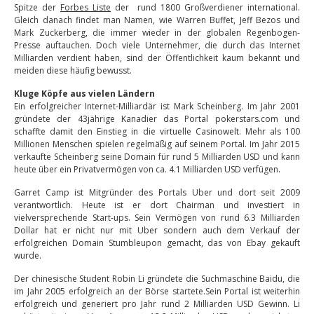
Spitze der
Forbes Liste
der rund 1800 Großverdiener international.
Gleich danach findet man Namen, wie Warren Buffet, Jeff Bezos und
Mark Zuckerberg, die immer wieder in der globalen Regenbogen-
Presse auftauchen. Doch viele Unternehmer, die durch das Internet
Milliarden verdient haben, sind der Öffentlichkeit kaum bekannt und
meiden diese häufig bewusst.
Kluge Köpfe aus vielen Ländern
Ein erfolgreicher Internet-Milliardär ist Mark Scheinberg. Im Jahr 2001
gründete der 43jährige Kanadier das Portal pokerstars.com und
schaffte damit den Einstieg in die virtuelle Casinowelt. Mehr als 100
Millionen Menschen spielen regelmäßig auf seinem Portal. Im Jahr 2015
verkaufte Scheinberg seine Domain für rund 5 Milliarden USD und kann
heute über ein Privatvermögen von ca. 4.1 Milliarden USD verfügen.
Garret Camp ist Mitgründer des Portals Uber und dort seit 2009
verantwortlich. Heute ist er dort Chairman und investiert in
vielversprechende Start-ups. Sein Vermögen von rund 6.3 Milliarden
Dollar hat er nicht nur mit Uber sondern auch dem Verkauf der
erfolgreichen Domain Stumbleupon gemacht, das von Ebay gekauft
wurde.
Der chinesische Student Robin Li gründete die Suchmaschine Baidu, die
im Jahr 2005 erfolgreich an der Börse startete.Sein Portal ist weiterhin
erfolgreich und generiert pro Jahr rund 2 Milliarden USD Gewinn. Li