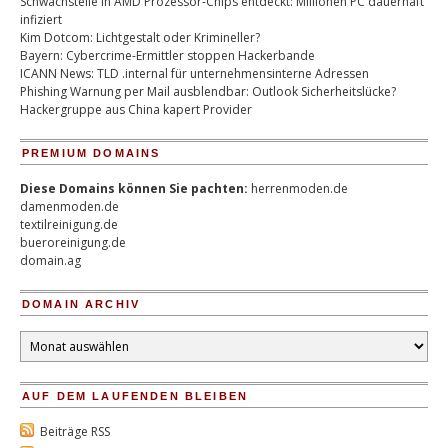
Schwachstelle in AMD Prozessor-Chips entdeckt: Millionen PC dauerhaft
infiziert
Kim Dotcom: Lichtgestalt oder Krimineller?
Bayern: Cybercrime-Ermittler stoppen Hackerbande
ICANN News: TLD .internal für unternehmensinterne Adressen
Phishing Warnung per Mail ausblendbar: Outlook Sicherheitslücke?
Hackergruppe aus China kapert Provider
PREMIUM DOMAINS
Diese Domains können Sie pachten:
herrenmoden.de
damenmoden.de
textilreinigung.de
bueroreinigung.de
domain.ag
DOMAIN ARCHIV
Domain
Archiv
AUF DEM LAUFENDEN BLEIBEN
Beiträge RSS