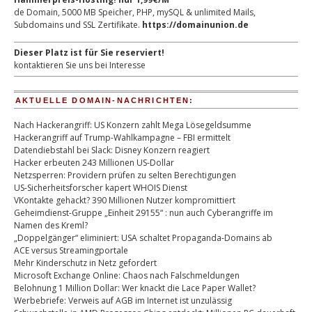
de Domain, 5000 MB Speicher, PHP, mySQL & unlimited Mails,
Subdomains und SSL Zertifikate.
https://domainunion.de
Dieser Platz ist für Sie reserviert!
kontaktieren Sie uns bei Interesse
AKTUELLE DOMAIN-NACHRICHTEN:
Nach Hackerangriff: US Konzern zahlt Mega Lösegeldsumme
Hackerangriff auf Trump-Wahlkampagne – FBI ermittelt
Datendiebstahl bei Slack: Disney Konzern reagiert
Hacker erbeuten 243 Millionen US-Dollar
Netzsperren: Providern prüfen zu selten Berechtigungen
US-Sicherheitsforscher kapert WHOIS Dienst
VKontakte gehackt? 390 Millionen Nutzer kompromittiert
Geheimdienst-Gruppe „Einheit 29155“ : nun auch Cyberangriffe im
Namen des Kreml?
„Doppelgänger“ eliminiert: USA schaltet Propaganda-Domains ab
ACE versus Streamingportale
Mehr Kinderschutz in Netz gefordert
Microsoft Exchange Online: Chaos nach Falschmeldungen
Belohnung 1 Million Dollar: Wer knackt die Lace Paper Wallet?
Werbebriefe: Verweis auf AGB im Internet ist unzulässig