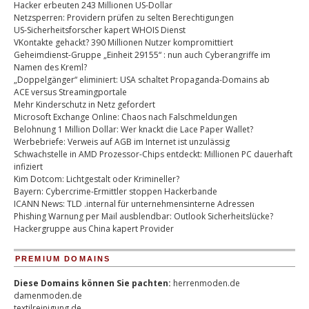
Hacker erbeuten 243 Millionen US-Dollar
Netzsperren: Providern prüfen zu selten Berechtigungen
US-Sicherheitsforscher kapert WHOIS Dienst
VKontakte gehackt? 390 Millionen Nutzer kompromittiert
Geheimdienst-Gruppe „Einheit 29155“ : nun auch Cyberangriffe im
Namen des Kreml?
„Doppelgänger“ eliminiert: USA schaltet Propaganda-Domains ab
ACE versus Streamingportale
Mehr Kinderschutz in Netz gefordert
Microsoft Exchange Online: Chaos nach Falschmeldungen
Belohnung 1 Million Dollar: Wer knackt die Lace Paper Wallet?
Werbebriefe: Verweis auf AGB im Internet ist unzulässig
Schwachstelle in AMD Prozessor-Chips entdeckt: Millionen PC dauerhaft
infiziert
Kim Dotcom: Lichtgestalt oder Krimineller?
Bayern: Cybercrime-Ermittler stoppen Hackerbande
ICANN News: TLD .internal für unternehmensinterne Adressen
Phishing Warnung per Mail ausblendbar: Outlook Sicherheitslücke?
Hackergruppe aus China kapert Provider
PREMIUM DOMAINS
Diese Domains können Sie pachten:
herrenmoden.de
damenmoden.de
textilreinigung.de