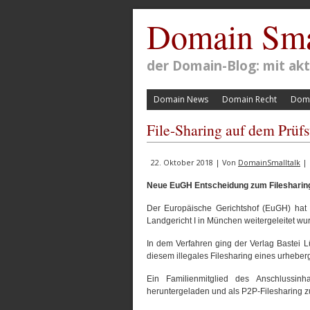
Domain Sma
der Domain-Blog: mit a
Domain News
Domain Recht
Doma
File-Sharing auf dem Prüf
22. Oktober 2018 | Von
DomainSmalltalk
| 
Neue EuGH Entscheidung zum Filesharin
Der Europäische Gerichtshof (EuGH) hat e
Landgericht I in München weitergeleitet wu
In dem Verfahren ging der Verlag Bastei 
diesem illegales Filesharing eines urheber
Ein Familienmitglied des Anschlussin
heruntergeladen und als
P2P-Filesharing 