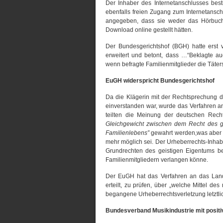
Der Inhaber des Internetanschlusses bestr
ebenfalls freien Zugang zum Internetansch
angegeben, dass sie weder das Hörbuch
Download online gestellt hätten.
Der Bundesgerichtshof (BGH) hatte erst 
erweitert und betont, dass …“Beklagte 
wenn befragte Familienmitglieder die Täter
EuGH widerspricht Bundesgerichtshof
Da die Klägerin mit der Rechtsprechung d
einverstanden war, wurde das Verfahren a
teilten die Meinung der deutschen Rech
Gleichgewicht zwischen dem Recht des g
Familienlebens”
gewahrt werden,was aber b
mehr möglich sei. Der Urheberrechts-Inhabe
Grundrechten des geistigen Eigentums bee
Familienmitgliedern verlangen könne.
Der EuGH hat das Verfahren an das Land
erteilt, zu prüfen, über „welche Mittel de
begangene Urheberrechtsverletzung letztlic
Bundesverband Musikindustrie mit posi