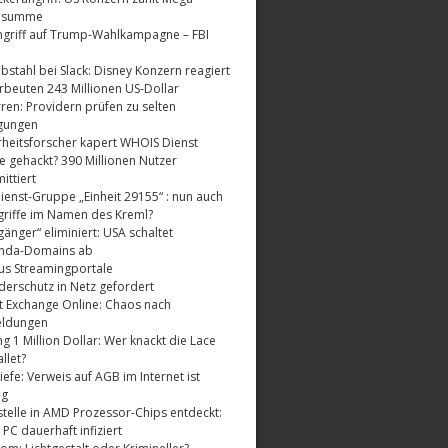
dsumme
griff auf Trump-Wahlkampagne – FBI
bstahl bei Slack: Disney Konzern reagiert
rbeuten 243 Millionen US-Dollar
ren: Providern prüfen zu selten
gungen
rheitsforscher kapert WHOIS Dienst
e gehackt? 390 Millionen Nutzer
ttiert
enst-Gruppe „Einheit 29155“ : nun auch
riffe im Namen des Kreml?
änger“ eliminiert: USA schaltet
nda-Domains ab
us Streamingportale
derschutz in Netz gefordert
t Exchange Online: Chaos nach
eldungen
 1 Million Dollar: Wer knackt die Lace
llet?
fe: Verweis auf AGB im Internet ist
ig
telle in AMD Prozessor-Chips entdeckt:
 PC dauerhaft infiziert