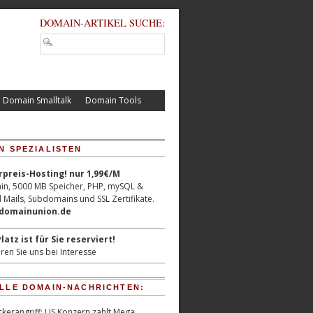
DOMAIN-ARTIKEL SUCHE:
Domain Smalltalk
Domain Tools
N SPEZIALISTEN
reis-Hosting! nur 1,99€/M
n, 5000 MB Speicher, PHP, mySQL &
 Mails, Subdomains und SSL Zertifikate.
/domainunion.de
latz ist für Sie reserviert!
ren Sie uns bei Interesse
LLE DOMAIN-NACHRICHTEN:
kerangriff: US Konzern zahlt Mega