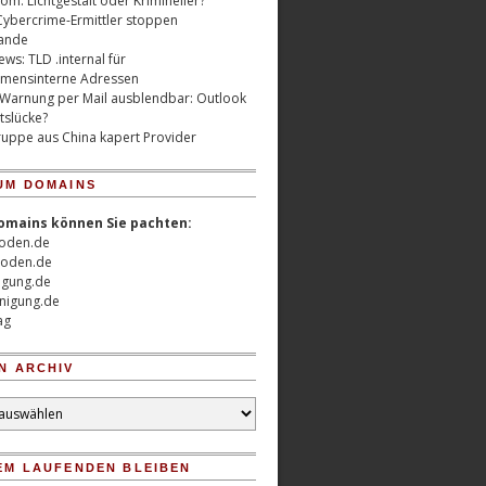
m: Lichtgestalt oder Krimineller?
Cybercrime-Ermittler stoppen
ande
ws: TLD .internal für
mensinterne Adressen
 Warnung per Mail ausblendbar: Outlook
tslücke?
uppe aus China kapert Provider
UM DOMAINS
omains können Sie pachten:
oden.de
oden.de
nigung.de
nigung.de
ag
N ARCHIV
EM LAUFENDEN BLEIBEN