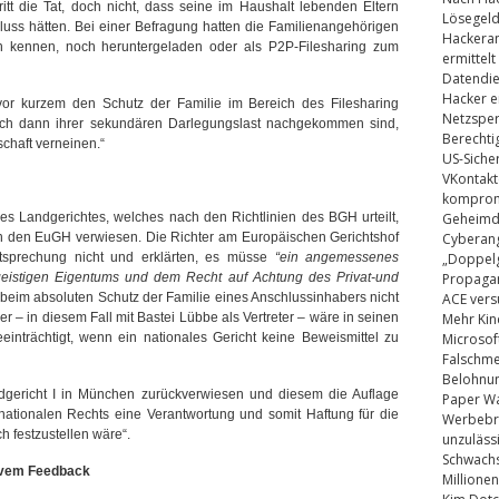
itt die Tat, doch nicht, dass seine im Haushalt lebenden Eltern
Lösegel
luss hätten. Bei einer Befragung hatten die Familienangehörigen
Hackeran
 kennen, noch heruntergeladen oder als P2P-Filesharing zum
ermittelt
Datendie
Hacker e
vor kurzem den Schutz der Familie im Bereich des Filesharing
Netzsper
auch dann ihrer sekundären Darlegungslast nachgekommen sind,
Berechti
schaft verneinen.“
US-Siche
VKontakt
kompromi
es Landgerichtes, welches nach den Richtlinien des BGH urteilt,
Geheimdi
n den EuGH verwiesen. Die Richter am Europäischen Gerichtshof
Cyberang
tsprechung nicht und erklärten, es müsse
“
ein angemessenes
„Doppelg
eistigen Eigentums und dem Recht auf Achtung des Privat-und
Propaga
eim absoluten Schutz der Familie eines Anschlussinhabers nicht
ACE vers
r – in diesem Fall mit Bastei Lübbe als Vertreter – wäre in seinen
Mehr Kin
inträchtigt, wenn ein nationales Gericht keine Beweismittel zu
Microsof
Falschm
Belohnung
gericht I in München zurückverwiesen und diesem die Auflage
Paper Wa
s nationalen Rechts eine Verantwortung und somit Haftung für die
Werbebrie
h festzustellen wäre“.
unzuläss
Schwachs
tivem Feedback
Millionen