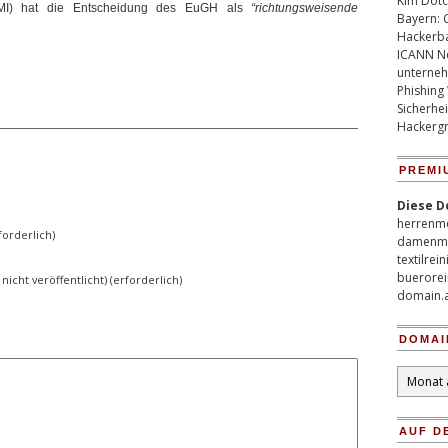
Kim Dotco
VMI) hat die Entscheidung des EuGH als
“richtungsweisende
Bayern: 
Hackerb
ICANN Ne
unterneh
Phishing
Sicherhei
Hackergr
PREMI
Diese D
herrenm
orderlich)
damenm
textilrei
buerorei
 nicht veröffentlicht) (erforderlich)
domain.
DOMAI
Domain
Archiv
AUF D