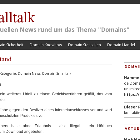
lltalk
ktuellen News rund um das Thema "Domains"
in Sicherheit
Domain Knowhow
Domain Statistiken
Domain Handel
stand
DOMAI
Kategorie:
Domain News
,
Domain Smalltalk
Hammerp
de Domai
g
unlimited
in weiteres Urteil zu einem Gerichtsverfahren gefällt, das vom
https:/
rde.
Dieser P
Lübbe gegen den Besitzer eines Internetanschlusses vor und warf
kontaktie
geschützten Produktes vor.
habers hatte ohne Erlaubnis – also illegal – ein Hörbuch
AKTUE
zum Download angeboten.
Nach Hac