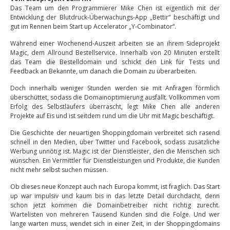
Das Team um den Programmierer Mike Chen ist eigentlich mit der
Entwicklung der Blutdruck-Überwachungs-App „Bettir“ beschäftigt und
gut im Rennen beim Start up Accelerator „Y-Combinator“.
Während einer Wochenend-Auszeit arbeiten sie an ihrem Sideprojekt
Magic, dem Allround Bestellservice. Innerhalb von 20 Minuten erstellt
das Team die Bestelldomain und schickt den Link für Tests und
Feedback an Bekannte, um danach die Domain zu überarbeiten.
Doch innerhalb weniger Stunden werden sie mit Anfragen förmlich
überschüttet, sodass die Domainoptimierung ausfällt. Vollkommen vom
Erfolg des Selbstläufers überrascht, legt Mike Chen alle anderen
Projekte auf Eis und ist seitdem rund um die Uhr mit Magic beschäftigt.
Die Geschichte der neuartigen Shoppingdomain verbreitet sich rasend
schnell in den Medien, über Twitter und Facebook, sodass zusätzliche
Werbung unnötig ist. Magic ist der Dienstleister, den die Menschen sich
wünschen. Ein Vermittler für Dienstleistungen und Produkte, die Kunden
nicht mehr selbst suchen müssen.
Ob dieses neue Konzept auch nach Europa kommt, ist fraglich. Das Start
up war impulsiv und kaum bis in das letzte Detail durchdacht, denn
schon jetzt kommen die Domainbetreiber nicht richtig zurecht.
Wartelisten von mehreren Tausend Kunden sind die Folge. Und wer
lange warten muss, wendet sich in einer Zeit, in der Shoppingdomains