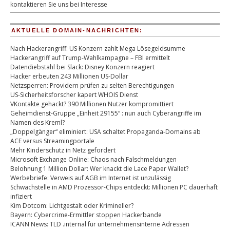
kontaktieren Sie uns bei Interesse
AKTUELLE DOMAIN-NACHRICHTEN:
Nach Hackerangriff: US Konzern zahlt Mega Lösegeldsumme
Hackerangriff auf Trump-Wahlkampagne – FBI ermittelt
Datendiebstahl bei Slack: Disney Konzern reagiert
Hacker erbeuten 243 Millionen US-Dollar
Netzsperren: Providern prüfen zu selten Berechtigungen
US-Sicherheitsforscher kapert WHOIS Dienst
VKontakte gehackt? 390 Millionen Nutzer kompromittiert
Geheimdienst-Gruppe „Einheit 29155“ : nun auch Cyberangriffe im
Namen des Kreml?
„Doppelgänger“ eliminiert: USA schaltet Propaganda-Domains ab
ACE versus Streamingportale
Mehr Kinderschutz in Netz gefordert
Microsoft Exchange Online: Chaos nach Falschmeldungen
Belohnung 1 Million Dollar: Wer knackt die Lace Paper Wallet?
Werbebriefe: Verweis auf AGB im Internet ist unzulässig
Schwachstelle in AMD Prozessor-Chips entdeckt: Millionen PC dauerhaft
infiziert
Kim Dotcom: Lichtgestalt oder Krimineller?
Bayern: Cybercrime-Ermittler stoppen Hackerbande
ICANN News: TLD .internal für unternehmensinterne Adressen