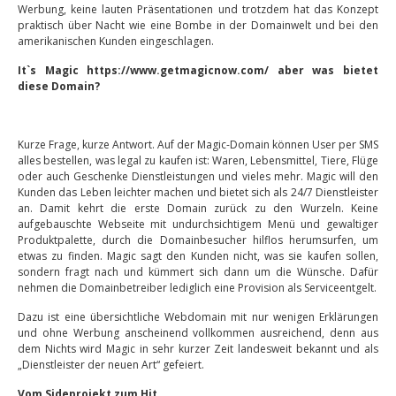
Werbung, keine lauten Präsentationen und trotzdem hat das Konzept
praktisch über Nacht wie eine Bombe in der Domainwelt und bei den
amerikanischen Kunden eingeschlagen.
It`s Magic https://www.getmagicnow.com/ aber was bietet
diese Domain?
Kurze Frage, kurze Antwort. Auf der Magic-Domain können User per SMS
alles bestellen, was legal zu kaufen ist: Waren, Lebensmittel, Tiere, Flüge
oder auch Geschenke Dienstleistungen und vieles mehr. Magic will den
Kunden das Leben leichter machen und bietet sich als 24/7 Dienstleister
an. Damit kehrt die erste Domain zurück zu den Wurzeln. Keine
aufgebauschte Webseite mit undurchsichtigem Menü und gewaltiger
Produktpalette, durch die Domainbesucher hilflos herumsurfen, um
etwas zu finden. Magic sagt den Kunden nicht, was sie kaufen sollen,
sondern fragt nach und kümmert sich dann um die Wünsche. Dafür
nehmen die Domainbetreiber lediglich eine Provision als Serviceentgelt.
Dazu ist eine übersichtliche Webdomain mit nur wenigen Erklärungen
und ohne Werbung anscheinend vollkommen ausreichend, denn aus
dem Nichts wird Magic in sehr kurzer Zeit landesweit bekannt und als
„Dienstleister der neuen Art“ gefeiert.
Vom Sideprojekt zum Hit