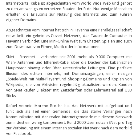
Internetkarte. Kuba ist abgeschnitten vom World Wide Web und gehört
zu den am wenigsten vernetzen Staaten der Erde. Nur wenige Menschen
erhalten die Erlaubnis zur Nutzung des Internets und zum Führen
eigener Domains.
Abgeschnitten vom Internet hat sich in Havanna eine Parallelgesellschaft
entwickelt: ein geheimes Covert Netzwerk, das Tausende Computer in
Havanna verbindet. Eine Mini-Online Welt zum Chatten, Spielen und auch
zum Download von Filmen, Musik oder Informationen.
SNet – Streetnet – verbindet seit 2001 mehr als 9.000 Computer mit
Wlan- Antennen und Ethernet-Kabel über die Dächer der kubanischen
Hauptstadt hinweg oder über unterirdische Leitungen. Eine perfekte
Illusion des echten Internets, mit Domainzugängen, einer riesigen
„Spiele-Welt mit Multi-Playern“und Shopping-Domains und Kopien von
Wikipedia, die von Aktivisten regelmäßig aktualisiert werden. Kunden
von SNet kaufen „Pakete“ mit Zeitschriften oder Lehrmaterial auf USB
Sticks.
Rafael Antonio Moreno Broche hat das Netzwerk mit aufgebaut und
fühlt sich als Teil einer Gemeinde, die das starke Verlangen nach
Kommunikation mit der realen Internetgemeinde mit diesem Netzwerk
zumindest ein wenig kompensiert. Rund 2000 User nutzen SNet pro Tag
zur Verbindung mit einem internen sozialen Netzwerk nach dem Vorbild
von Facebook.