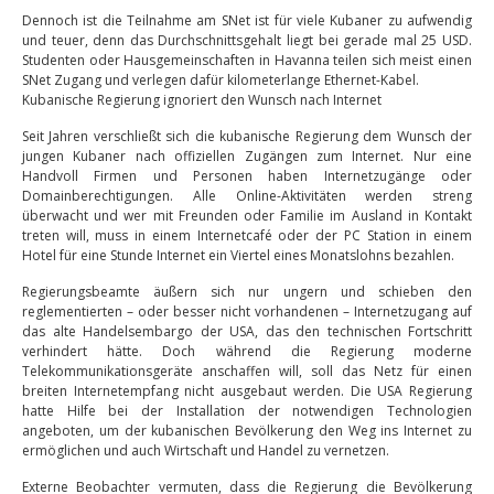
Dennoch ist die Teilnahme am SNet ist für viele Kubaner zu aufwendig
und teuer, denn das Durchschnittsgehalt liegt bei gerade mal 25 USD.
Studenten oder Hausgemeinschaften in Havanna teilen sich meist einen
SNet Zugang und verlegen dafür kilometerlange Ethernet-Kabel.
Kubanische Regierung ignoriert den Wunsch nach Internet
Seit Jahren verschließt sich die kubanische Regierung dem Wunsch der
jungen Kubaner nach offiziellen Zugängen zum Internet. Nur eine
Handvoll Firmen und Personen haben Internetzugänge oder
Domainberechtigungen. Alle Online-Aktivitäten werden streng
überwacht und wer mit Freunden oder Familie im Ausland in Kontakt
treten will, muss in einem Internetcafé oder der PC Station in einem
Hotel für eine Stunde Internet ein Viertel eines Monatslohns bezahlen.
Regierungsbeamte äußern sich nur ungern und schieben den
reglementierten – oder besser nicht vorhandenen – Internetzugang auf
das alte Handelsembargo der USA, das den technischen Fortschritt
verhindert hätte. Doch während die Regierung moderne
Telekommunikationsgeräte anschaffen will, soll das Netz für einen
breiten Internetempfang nicht ausgebaut werden. Die USA Regierung
hatte Hilfe bei der Installation der notwendigen Technologien
angeboten, um der kubanischen Bevölkerung den Weg ins Internet zu
ermöglichen und auch Wirtschaft und Handel zu vernetzen.
Externe Beobachter vermuten, dass die Regierung die Bevölkerung