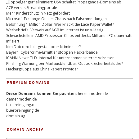
„Doppelgänger“ eliminiert: USA schaltet Propaganda-Domains ab
ACE versus Streamingportale
Mehr Kinderschutz in Netz gefordert
Microsoft Exchange Online: Chaos nach Falschmeldungen
Belohnung 1 Million Dollar: Wer knackt die Lace Paper Wallet?
Werbebriefe: Verweis auf AGB im Internet ist unzulässig
Schwachstelle in AMD Prozessor-Chips entdeckt: Millionen PC dauerhaft
infiziert
Kim Dotcom: Lichtgestalt oder Krimineller?
Bayern: Cybercrime-Ermittler stoppen Hackerbande
ICANN News: TLD .internal für unternehmensinterne Adressen
Phishing Warnung per Mail ausblendbar: Outlook Sicherheitslücke?
Hackergruppe aus China kapert Provider
PREMIUM DOMAINS
Diese Domains können Sie pachten:
herrenmoden.de
damenmoden.de
textilreinigung.de
bueroreinigung.de
domain.ag
DOMAIN ARCHIV