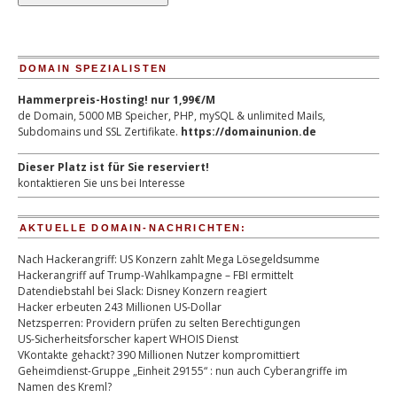
DOMAIN SPEZIALISTEN
Hammerpreis-Hosting! nur 1,99€/M
de Domain, 5000 MB Speicher, PHP, mySQL & unlimited Mails,
Subdomains und SSL Zertifikate.
https://domainunion.de
Dieser Platz ist für Sie reserviert!
kontaktieren Sie uns bei Interesse
AKTUELLE DOMAIN-NACHRICHTEN:
Nach Hackerangriff: US Konzern zahlt Mega Lösegeldsumme
Hackerangriff auf Trump-Wahlkampagne – FBI ermittelt
Datendiebstahl bei Slack: Disney Konzern reagiert
Hacker erbeuten 243 Millionen US-Dollar
Netzsperren: Providern prüfen zu selten Berechtigungen
US-Sicherheitsforscher kapert WHOIS Dienst
VKontakte gehackt? 390 Millionen Nutzer kompromittiert
Geheimdienst-Gruppe „Einheit 29155“ : nun auch Cyberangriffe im
Namen des Kreml?