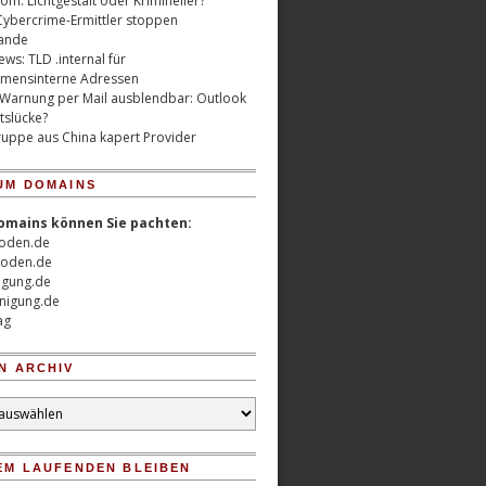
m: Lichtgestalt oder Krimineller?
Cybercrime-Ermittler stoppen
ande
ws: TLD .internal für
mensinterne Adressen
 Warnung per Mail ausblendbar: Outlook
tslücke?
uppe aus China kapert Provider
UM DOMAINS
omains können Sie pachten:
oden.de
oden.de
nigung.de
nigung.de
ag
N ARCHIV
EM LAUFENDEN BLEIBEN