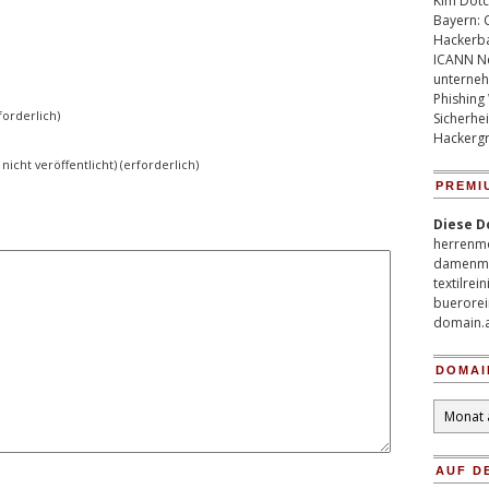
Kim Dotco
Bayern: 
Hackerb
ICANN Ne
unterneh
Phishing
orderlich)
Sicherhei
Hackergr
 nicht veröffentlicht) (erforderlich)
PREMI
Diese D
herrenm
damenm
textilrei
buerorei
domain.
DOMAI
Domain
Archiv
AUF D