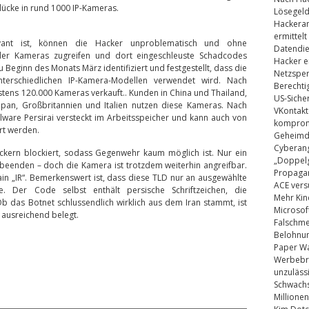
tslücke in rund 1000 IP-Kameras.
Lösegel
Hackeran
ermittelt
levant ist, können die Hacker unproblematisch und ohne
Datendie
er Kameras zugreifen und dort eingeschleuste Schadcodes
Hacker e
u Beginn des Monats März identifiziert und festgestellt, dass die
Netzsper
terschiedlichen IP-Kamera-Modellen verwendet wird. Nach
Berechti
tens 120.000 Kameras verkauft.. Kunden in China und Thailand,
US-Siche
Japan, Großbritannien und Italien nutzen diese Kameras. Nach
VKontakt
lware Persirai versteckt im Arbeitsspeicher und kann auch von
kompromi
rt werden.
Geheimdi
Cyberang
kern blockiert, sodass Gegenwehr kaum möglich ist. Nur ein
„Doppelg
beenden – doch die Kamera ist trotzdem weiterhin angreifbar.
Propaga
n „IR“. Bemerkenswert ist, dass diese TLD nur an ausgewählte
ACE vers
. Der Code selbst enthält persische Schriftzeichen, die
Mehr Kin
 das Botnet schlussendlich wirklich aus dem Iran stammt, ist
Microsof
 ausreichend belegt.
Falschm
Belohnung
Paper Wa
Werbebrie
unzuläss
Schwachs
Millionen