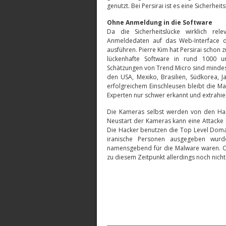
genutzt. Bei Persirai ist es eine Sicherhei
Ohne Anmeldung in die Software
Da die Sicherheitslücke wirklich re
Anmeldedaten auf das Web-Interface d
ausführen. Pierre Kim hat Persirai schon z
lückenhafte Software in rund 1000 un
Schätzungen von Trend Micro sind mindes
den USA, Mexiko, Brasilien, Südkorea, 
erfolgreichem Einschleusen bleibt die Ma
Experten nur schwer erkannt und extrahie
Die Kameras selbst werden von den Hac
Neustart der Kameras kann eine Attacke 
Die Hacker benutzen die Top Level Domai
iranische Personen ausgegeben wurde
namensgebend für die Malware waren. Ob
zu diesem Zeitpunkt allerdings noch nicht