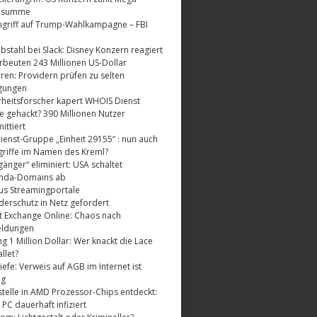
dsumme
griff auf Trump-Wahlkampagne – FBI
bstahl bei Slack: Disney Konzern reagiert
rbeuten 243 Millionen US-Dollar
ren: Providern prüfen zu selten
gungen
rheitsforscher kapert WHOIS Dienst
e gehackt? 390 Millionen Nutzer
ttiert
enst-Gruppe „Einheit 29155“ : nun auch
riffe im Namen des Kreml?
änger“ eliminiert: USA schaltet
nda-Domains ab
us Streamingportale
derschutz in Netz gefordert
t Exchange Online: Chaos nach
eldungen
 1 Million Dollar: Wer knackt die Lace
llet?
fe: Verweis auf AGB im Internet ist
ig
telle in AMD Prozessor-Chips entdeckt:
 PC dauerhaft infiziert