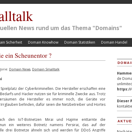
lltalk
ktuellen News rund um das Thema "Domains"
in Sicherheit
Domain Knowhow
Domain Statistiken
Domain Handel
wie ein Scheunentor ?
DOMAI
gorie:
Domain News
,
Domain Smalltalk
Hammerp
de Domai
ai
unlimited
 Spielplatz der Cyberkriminellen. Die Hersteller erschaffen eine
https:/
 Bedarfs und Hacker nutzen sie für kriminelle Zwecke aus. Trotz
versäumen die Hersteller es immer noch, die Geräte vor
Dieser P
m Irrglauben befinden, dafür seien die Netzbetreiber und Hortes
kontaktie
ch den IoT-Botnetzen Mirai und Hajime enttarnte die
AKTUE
 nun ein weiteres Botnetz namens Persirai, das auf der
lle drei Botnetze ähneln sich und werden für DDoS Angriffe
Nach Hac