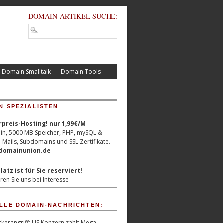
DOMAIN-ARTIKEL SUCHE:
Domain Smalltalk
Domain Tools
N SPEZIALISTEN
reis-Hosting! nur 1,99€/M
n, 5000 MB Speicher, PHP, mySQL &
 Mails, Subdomains und SSL Zertifikate.
/domainunion.de
latz ist für Sie reserviert!
ren Sie uns bei Interesse
LLE DOMAIN-NACHRICHTEN:
kerangriff: US Konzern zahlt Mega