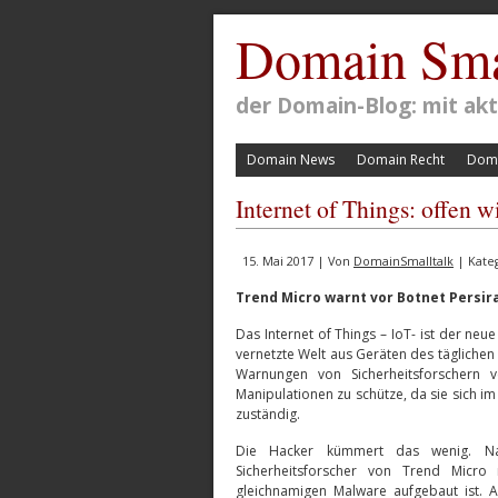
Domain Sma
der Domain-Blog: mit a
Domain News
Domain Recht
Doma
Internet of Things: offen 
15. Mai 2017 | Von
DomainSmalltalk
| Kate
Trend Micro warnt vor Botnet Persir
Das Internet of Things – IoT- ist der neue
vernetzte Welt aus Geräten des täglichen
Warnungen von Sicherheitsforschern 
Manipulationen zu schütze, da sie sich i
zuständig.
Die Hacker kümmert das wenig. Na
Sicherheitsforscher von Trend Micro
gleichnamigen Malware aufgebaut ist. A