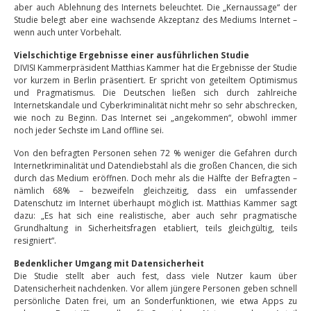
aber auch Ablehnung des Internets beleuchtet. Die „Kernaussage“ der
Studie belegt aber eine wachsende Akzeptanz des Mediums Internet –
wenn auch unter Vorbehalt.
Vielschichtige Ergebnisse einer ausführlichen Studie
DIVISI Kammerpräsident Matthias Kammer hat die Ergebnisse der Studie
vor kurzem in Berlin präsentiert. Er spricht von geteiltem Optimismus
und Pragmatismus. Die Deutschen ließen sich durch zahlreiche
Internetskandale und Cyberkriminalität nicht mehr so sehr abschrecken,
wie noch zu Beginn. Das Internet sei „angekommen“, obwohl immer
noch jeder Sechste im Land offline sei.
Von den befragten Personen sehen 72 % weniger die Gefahren durch
Internetkriminalität und Datendiebstahl als die großen Chancen, die sich
durch das Medium eröffnen. Doch mehr als die Hälfte der Befragten –
nämlich 68% – bezweifeln gleichzeitig, dass ein umfassender
Datenschutz im Internet überhaupt möglich ist. Matthias Kammer sagt
dazu: „Es hat sich eine realistische, aber auch sehr pragmatische
Grundhaltung in Sicherheitsfragen etabliert, teils gleichgültig, teils
resigniert“.
Bedenklicher Umgang mit Datensicherheit
Die Studie stellt aber auch fest, dass viele Nutzer kaum über
Datensicherheit nachdenken. Vor allem jüngere Personen geben schnell
persönliche Daten frei, um an Sonderfunktionen, wie etwa Apps zu