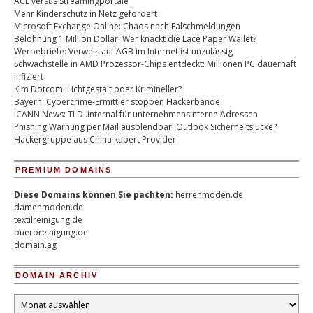
ACE versus Streamingportale
Mehr Kinderschutz in Netz gefordert
Microsoft Exchange Online: Chaos nach Falschmeldungen
Belohnung 1 Million Dollar: Wer knackt die Lace Paper Wallet?
Werbebriefe: Verweis auf AGB im Internet ist unzulässig
Schwachstelle in AMD Prozessor-Chips entdeckt: Millionen PC dauerhaft
infiziert
Kim Dotcom: Lichtgestalt oder Krimineller?
Bayern: Cybercrime-Ermittler stoppen Hackerbande
ICANN News: TLD .internal für unternehmensinterne Adressen
Phishing Warnung per Mail ausblendbar: Outlook Sicherheitslücke?
Hackergruppe aus China kapert Provider
PREMIUM DOMAINS
Diese Domains können Sie pachten:
herrenmoden.de
damenmoden.de
textilreinigung.de
bueroreinigung.de
domain.ag
DOMAIN ARCHIV
Domain
Archiv