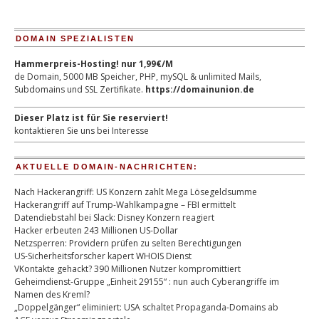
DOMAIN SPEZIALISTEN
Hammerpreis-Hosting! nur 1,99€/M
de Domain, 5000 MB Speicher, PHP, mySQL & unlimited Mails,
Subdomains und SSL Zertifikate.
https://domainunion.de
Dieser Platz ist für Sie reserviert!
kontaktieren Sie uns bei Interesse
AKTUELLE DOMAIN-NACHRICHTEN:
Nach Hackerangriff: US Konzern zahlt Mega Lösegeldsumme
Hackerangriff auf Trump-Wahlkampagne – FBI ermittelt
Datendiebstahl bei Slack: Disney Konzern reagiert
Hacker erbeuten 243 Millionen US-Dollar
Netzsperren: Providern prüfen zu selten Berechtigungen
US-Sicherheitsforscher kapert WHOIS Dienst
VKontakte gehackt? 390 Millionen Nutzer kompromittiert
Geheimdienst-Gruppe „Einheit 29155“ : nun auch Cyberangriffe im
Namen des Kreml?
„Doppelgänger“ eliminiert: USA schaltet Propaganda-Domains ab