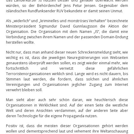
das Länderkürzel .is nutzten besser und genauer überwacht werden
würden, so der Behördenchef Jens Petur Jensen. Gegenüber dem
isländischen Rundfunksender RUV bekundete er damit seinen Unmut.
Als „widerlich“ und „kriminelles und monströses Verhalten“ bezeichnete
Ministerpräsident Sigmundur David Gunnlaugsson die Aktion der
Organisation. Die Organisation mit dem Namen „IS“, die damit eine
Verbindung zwischen ihrem Namen und der passenden Domain-Endung
herstellen wollte.
Nicht nur, dass man anhand dieser neuen Schreckensmeldung sieht, wie
wichtig es ist, dass die jeweiligen Neuregistrierungen von Webseiten
genauestens überprüft werden sollen, es zeigt wieder einmal mehr, wie
fortschrittlich und vernetzt diese gefährlichen
Terroristenorganisationen wirklich sind. Lange wird es nicht dauern, bis
Stimmen laut werden, die fordern, dass solchen und ähnlichen
Vereinigungen und Organisationen jeglicher Zugang zum Internet
verwehrt bleiben soll.
Man sieht aber auch sehr schön daran, wie heuchlerisch diese
Organisationen in Wirklichkeit sind. Auf der einen Seite die westliche
Welt und deren Ansichten verdammen, auf der anderen Seite aber
deren Technologie für die eigene Propaganda nutzen.
Positiv ist, dass die meisten dieser Organisationen gehört werden
wollen und dementsprechend laut und vehement ihre Weltanschauung