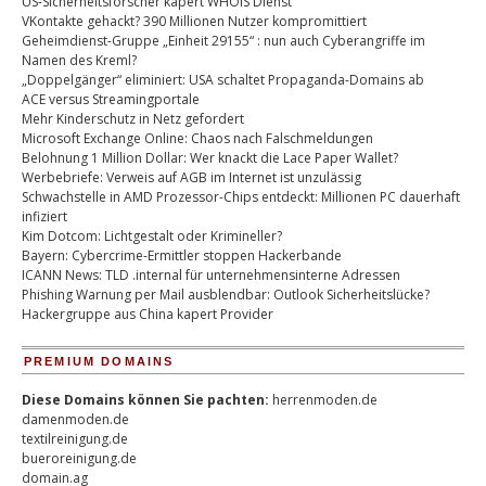
US-Sicherheitsforscher kapert WHOIS Dienst
VKontakte gehackt? 390 Millionen Nutzer kompromittiert
Geheimdienst-Gruppe „Einheit 29155“ : nun auch Cyberangriffe im
Namen des Kreml?
„Doppelgänger“ eliminiert: USA schaltet Propaganda-Domains ab
ACE versus Streamingportale
Mehr Kinderschutz in Netz gefordert
Microsoft Exchange Online: Chaos nach Falschmeldungen
Belohnung 1 Million Dollar: Wer knackt die Lace Paper Wallet?
Werbebriefe: Verweis auf AGB im Internet ist unzulässig
Schwachstelle in AMD Prozessor-Chips entdeckt: Millionen PC dauerhaft
infiziert
Kim Dotcom: Lichtgestalt oder Krimineller?
Bayern: Cybercrime-Ermittler stoppen Hackerbande
ICANN News: TLD .internal für unternehmensinterne Adressen
Phishing Warnung per Mail ausblendbar: Outlook Sicherheitslücke?
Hackergruppe aus China kapert Provider
PREMIUM DOMAINS
Diese Domains können Sie pachten:
herrenmoden.de
damenmoden.de
textilreinigung.de
bueroreinigung.de
domain.ag