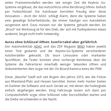
vielen Prämienmodellen werden seit einiger Zeit die Keyless Go-
Systeme eingebaut, die das Autoschloss ohne Berührung öffnen. Einfach
per Funkschlüssel. Die Autobauer berichten freudig über diese
Innovation – doch der ADAC schlägt Alarm, denn die Systeme haben
eine gewaltige Sicherheitslücke, die immer häufiger von Autodieben
ausgenutzt wird. Dazu müssen nur die Systeme gehackt werden. Ein
„Bruch“ mit Werkzeug ist für den Dieb, der sich mit Funksystemen etwas
auskennt, längst nicht mehr notwendig.
Autos ohne Schlüssel öffnen: komfortabel aber gefährlich
Der Automobilclub
ADAC
und das ZDF Magazin
WISO
haben jeweils
einen Test gestartet und die Keynes-Go-Systeme verschiedener
Autohersteller geknackt. Ob teure Limousine oder markanter
Sportflitzer, die Tester konnten ohne vorherige Kenntnisse über die
Systeme die Fahrertüren innerhalb weniger Sekunden öffnen und
dokumentierten dies sogar mit der On-Board-Kamera eines der PKW.
Diese „Masche“ häuft sich seit Beginn des Jahres 2015, wie die Polizei
aus Rheinland-Pfalz und Hessen berichtet. Immer mehr Hacker bieten
im Darknet die Software und auch Geräte an, mit denen die Funksignale
einfach abgefangen werden. Einig Fahrzeuge lassen sich dann per
Computerbefehl sogar ohne Schlüssel oder Kurzschließen starten und
die Diebe verschwinden in der Nacht.