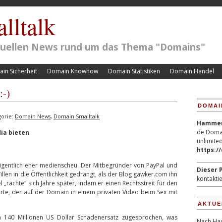
lltalk
ktuellen News rund um das Thema "Domains"
in Sicherheit
Domain Knowhow
Domain Statistiken
Domain Handel
:-)
DOMAI
gorie:
Domain News
,
Domain Smalltalk
Hammerp
de Domai
dia bieten
unlimited
https:/
 eigentlich eher medienscheu. Der Mitbegründer von PayPal und
Dieser P
len in die Öffentlichkeit gedrängt, als der Blog gawker.com ihn
kontaktie
 „rächte“ sich Jahre später, indem er einen Rechtsstreit für den
rte, der auf der Domain in einem privaten Video beim Sex mit
AKTUE
 140 Millionen US Dollar Schadenersatz zugesprochen, was
Nach Hac