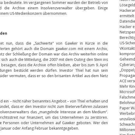
edia bedeutete. Im vergangenen Sommer wurden der Betrieb von
Lösegel
 die Archive einem Insolvenzverwalter übergeben. Einige
Hackeran
, einem US-Medienkonzern übernommen.
ermittelt
Datendie
Hacker e
Netzsper
rden
Berechti
US-Siche
htet nun, dass die „Sachwerte“ von Gawker in Kürze in die
VKontakt
Werten gehört auch die Domain gawker.com mit einem Archiv,
kompromi
otz der Schließung der Domain war das Archiv weiterhin online
Geheimdi
 sich auch die Mitteilung, die 2007 mit dem Outing den Stein ins
Cyberang
n besagen, dass die Archive offen bleiben, aber bis zum 9. April
„Doppelg
dungen bestückt werden dürfen. Investor Thiel hat nun sein
Propaga
nsider vermuten, dass er so den brisanten Artikel aus dem Netz
ACE vers
Mehr Kin
Microsof
Falschm
nd ein – nicht näher benanntes Angebot – von Thiel erhalten und
Belohnung
ndet, dass er den Investor nicht zum Bieterverfahren zulassen
Paper Wa
Insolvenzverwalters das „mangelnde Interesse an dem Medium“.
Werbebrie
ichtsstreit nur finanziert, um das Unternehmen zu zerstören.
unzuläss
ere Personen oder Unternehmen auf Gawker geboten. Wer den
Schwachs
de Januar oder Anfang Februar bekanntgegeben.
Millionen