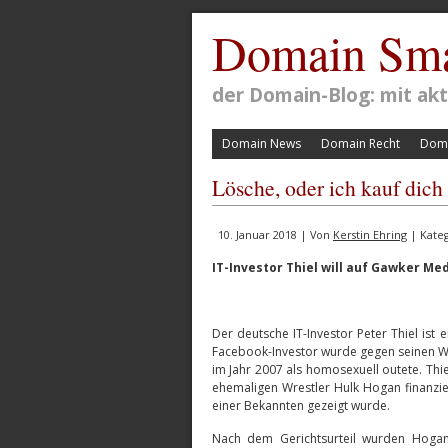
Domain Sma
der Domain-Blog: mit a
Domain News
Domain Recht
Doma
Lösche, oder ich kauf dich 
10. Januar 2018 | Von
Kerstin Ehring
| Kate
IT-Investor Thiel will auf Gawker Me
Der deutsche IT-Investor Peter Thiel ist
Facebook-Investor wurde gegen seinen Wil
im Jahr 2007 als homosexuell outete. Thiel
ehemaligen Wrestler Hulk Hogan finanzie
einer Bekannten gezeigt wurde.
Nach dem Gerichtsurteil wurden Hogan