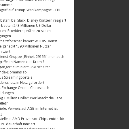
dsumme
griff auf Trump-Wahlkampagne – FBI
bstahl bei Slack: Disney Konzern reagiert
rbeuten 243 Millionen US-Dollar
ren: Providern prüfen zu selten
gungen
rheitsforscher kapert WHOIS Dienst
e gehackt? 390 Millionen Nutzer
ttiert
enst-Gruppe „Einheit 29155“ : nun auch
riffe im Namen des Kreml?
änger“ eliminiert: USA schaltet
nda-Domains ab
us Streamingportale
derschutz in Netz gefordert
t Exchange Online: Chaos nach
eldungen
 1 Million Dollar: Wer knackt die Lace
llet?
fe: Verweis auf AGB im Internet ist
ig
telle in AMD Prozessor-Chips entdeckt:
 PC dauerhaft infiziert