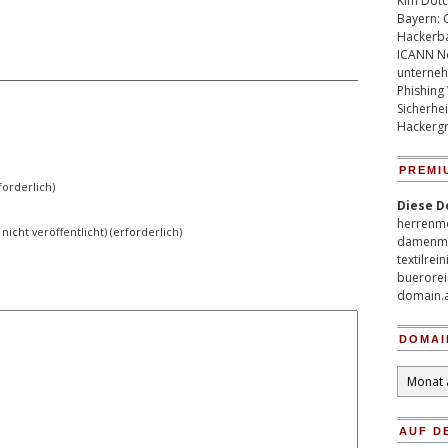
Kim Dotco
Bayern: 
Hackerb
ICANN Ne
unterneh
Phishing
Sicherhei
Hackergr
PREMI
orderlich)
Diese D
herrenm
 nicht veröffentlicht) (erforderlich)
damenm
textilrei
buerorei
domain.
DOMAI
Domain
Archiv
AUF D