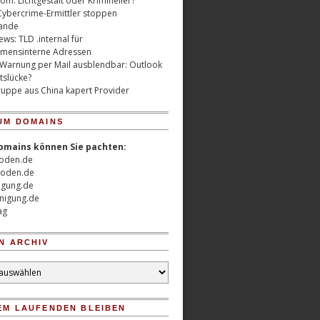
m: Lichtgestalt oder Krimineller?
Cybercrime-Ermittler stoppen
ande
ws: TLD .internal für
mensinterne Adressen
 Warnung per Mail ausblendbar: Outlook
tslücke?
uppe aus China kapert Provider
UM DOMAINS
omains können Sie pachten:
oden.de
oden.de
nigung.de
nigung.de
ag
N ARCHIV
EM LAUFENDEN BLEIBEN