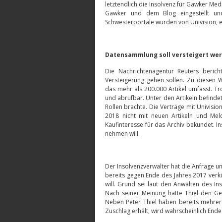
letztendlich die Insolvenz für Gawker M
Gawker und dem Blog eingestellt und
Schwesterportale wurden von Univision
Datensammlung soll versteigert we
Die Nachrichtenagentur Reuters beric
Versteigerung gehen sollen. Zu diesen 
das mehr als 200.000 Artikel umfasst. Tr
und abrufbar. Unter den Artikeln befindet
Rollen brachte. Die Verträge mit Univisio
2018 nicht mit neuen Artikeln und Mel
Kaufinteresse für das Archiv bekundet. I
nehmen will.
Der Insolvenzverwalter hat die Anfrage u
bereits gegen Ende des Jahres 2017 verkü
will. Grund sei laut den Anwälten des 
Nach seiner Meinung hätte Thiel den Ger
Neben Peter Thiel haben bereits mehr
Zuschlag erhält, wird wahrscheinlich En