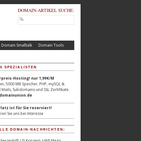
DOMAIN-ARTIKEL SUCHE:
Domain Smalltalk
Domain Tools
N SPEZIALISTEN
reis-Hosting! nur 1,99€/M
n, 5000 MB Speicher, PHP, mySQL &
 Mails, Subdomains und SSL Zertifikate.
/domainunion.de
latz ist für Sie reserviert!
ren Sie uns bei Interesse
LLE DOMAIN-NACHRICHTEN:
kerangriff: US Konzern zahlt Mega