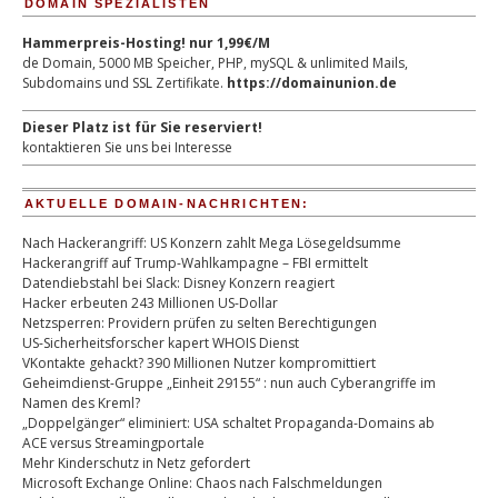
DOMAIN SPEZIALISTEN
Hammerpreis-Hosting! nur 1,99€/M
de Domain, 5000 MB Speicher, PHP, mySQL & unlimited Mails,
Subdomains und SSL Zertifikate.
https://domainunion.de
Dieser Platz ist für Sie reserviert!
kontaktieren Sie uns bei Interesse
AKTUELLE DOMAIN-NACHRICHTEN:
Nach Hackerangriff: US Konzern zahlt Mega Lösegeldsumme
Hackerangriff auf Trump-Wahlkampagne – FBI ermittelt
Datendiebstahl bei Slack: Disney Konzern reagiert
Hacker erbeuten 243 Millionen US-Dollar
Netzsperren: Providern prüfen zu selten Berechtigungen
US-Sicherheitsforscher kapert WHOIS Dienst
VKontakte gehackt? 390 Millionen Nutzer kompromittiert
Geheimdienst-Gruppe „Einheit 29155“ : nun auch Cyberangriffe im
Namen des Kreml?
„Doppelgänger“ eliminiert: USA schaltet Propaganda-Domains ab
ACE versus Streamingportale
Mehr Kinderschutz in Netz gefordert
Microsoft Exchange Online: Chaos nach Falschmeldungen