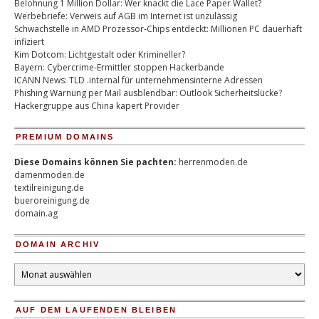
Belohnung 1 Million Dollar: Wer knackt die Lace Paper Wallet?
Werbebriefe: Verweis auf AGB im Internet ist unzulässig
Schwachstelle in AMD Prozessor-Chips entdeckt: Millionen PC dauerhaft
infiziert
Kim Dotcom: Lichtgestalt oder Krimineller?
Bayern: Cybercrime-Ermittler stoppen Hackerbande
ICANN News: TLD .internal für unternehmensinterne Adressen
Phishing Warnung per Mail ausblendbar: Outlook Sicherheitslücke?
Hackergruppe aus China kapert Provider
PREMIUM DOMAINS
Diese Domains können Sie pachten:
herrenmoden.de
damenmoden.de
textilreinigung.de
bueroreinigung.de
domain.ag
DOMAIN ARCHIV
Domain
Archiv
AUF DEM LAUFENDEN BLEIBEN