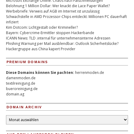
Microsoft Exchange Online: Chaos nach Falschmeldungen
Belohnung 1 Million Dollar: Wer knackt die Lace Paper Wallet?
Werbebriefe: Verweis auf AGB im Internet ist unzulässig
Schwachstelle in AMD Prozessor-Chips entdeckt: Millionen PC dauerhaft
infiziert
Kim Dotcom: Lichtgestalt oder Krimineller?
Bayern: Cybercrime-Ermittler stoppen Hackerbande
ICANN News: TLD .internal für unternehmensinterne Adressen
Phishing Warnung per Mail ausblendbar: Outlook Sicherheitslücke?
Hackergruppe aus China kapert Provider
PREMIUM DOMAINS
Diese Domains können Sie pachten:
herrenmoden.de
damenmoden.de
textilreinigung.de
bueroreinigung.de
domain.ag
DOMAIN ARCHIV
Domain
Archiv