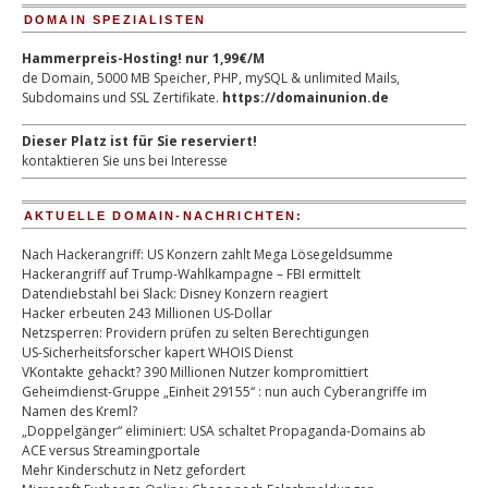
DOMAIN SPEZIALISTEN
Hammerpreis-Hosting! nur 1,99€/M
de Domain, 5000 MB Speicher, PHP, mySQL & unlimited Mails,
Subdomains und SSL Zertifikate.
https://domainunion.de
Dieser Platz ist für Sie reserviert!
kontaktieren Sie uns bei Interesse
AKTUELLE DOMAIN-NACHRICHTEN:
Nach Hackerangriff: US Konzern zahlt Mega Lösegeldsumme
Hackerangriff auf Trump-Wahlkampagne – FBI ermittelt
Datendiebstahl bei Slack: Disney Konzern reagiert
Hacker erbeuten 243 Millionen US-Dollar
Netzsperren: Providern prüfen zu selten Berechtigungen
US-Sicherheitsforscher kapert WHOIS Dienst
VKontakte gehackt? 390 Millionen Nutzer kompromittiert
Geheimdienst-Gruppe „Einheit 29155“ : nun auch Cyberangriffe im
Namen des Kreml?
„Doppelgänger“ eliminiert: USA schaltet Propaganda-Domains ab
ACE versus Streamingportale
Mehr Kinderschutz in Netz gefordert