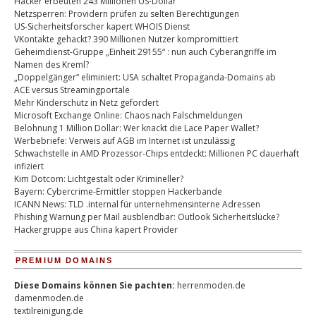
Hacker erbeuten 243 Millionen US-Dollar
Netzsperren: Providern prüfen zu selten Berechtigungen
US-Sicherheitsforscher kapert WHOIS Dienst
VKontakte gehackt? 390 Millionen Nutzer kompromittiert
Geheimdienst-Gruppe „Einheit 29155“ : nun auch Cyberangriffe im
Namen des Kreml?
„Doppelgänger“ eliminiert: USA schaltet Propaganda-Domains ab
ACE versus Streamingportale
Mehr Kinderschutz in Netz gefordert
Microsoft Exchange Online: Chaos nach Falschmeldungen
Belohnung 1 Million Dollar: Wer knackt die Lace Paper Wallet?
Werbebriefe: Verweis auf AGB im Internet ist unzulässig
Schwachstelle in AMD Prozessor-Chips entdeckt: Millionen PC dauerhaft
infiziert
Kim Dotcom: Lichtgestalt oder Krimineller?
Bayern: Cybercrime-Ermittler stoppen Hackerbande
ICANN News: TLD .internal für unternehmensinterne Adressen
Phishing Warnung per Mail ausblendbar: Outlook Sicherheitslücke?
Hackergruppe aus China kapert Provider
PREMIUM DOMAINS
Diese Domains können Sie pachten:
herrenmoden.de
damenmoden.de
textilreinigung.de