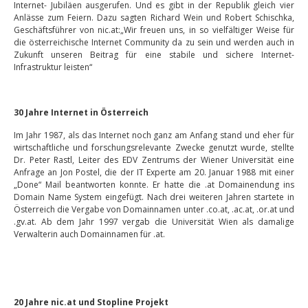
Internet- Jubiläen ausgerufen. Und es gibt in der Republik gleich vier
Anlässe zum Feiern. Dazu sagten Richard Wein und Robert Schischka,
Geschäftsführer von nic.at:„Wir freuen uns, in so vielfältiger Weise für
die österreichische Internet Community da zu sein und werden auch in
Zukunft unseren Beitrag für eine stabile und sichere Internet-
Infrastruktur leisten“
30 Jahre Internet in Österreich
Im Jahr 1987, als das Internet noch ganz am Anfang stand und eher für
wirtschaftliche und forschungsrelevante Zwecke genutzt wurde, stellte
Dr. Peter Rastl, Leiter des EDV Zentrums der Wiener Universität eine
Anfrage an Jon Postel, die der IT Experte am 20. Januar 1988 mit einer
„Done“ Mail beantworten konnte. Er hatte die .at Domainendung ins
Domain Name System eingefügt. Nach drei weiteren Jahren startete in
Österreich die Vergabe von Domainnamen unter .co.at, .ac.at, .or.at und
.gv.at. Ab dem Jahr 1997 vergab die Universität Wien als damalige
Verwalterin auch Domainnamen für .at.
20 Jahre nic.at und Stopline Projekt