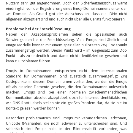
Nutzern sehr gut angenommen. Doch der Sicherheitsausschuss warnt
eindringlich vor der Registrierung eines Emoji-Domainnamens unter der
.ws Domain. Als Grund gibt der Ausschuss an, dass die IDNA nicht
allgemein akzeptiert sind und auch nicht über alle Geräte funktionieren.
Probleme bei der Entschlüsselung
Neben den Akzeptanzproblemen sehen die Spezialisten auch
Schwierigkeiten bei der Entschlüsselung. Viele Emojis sind ähnlich und
einige Modelle können mit einem speziellen nullbreiten ZWJ Codepunkt
zusammengefügt werden. Dieser Punkt wird – im Gegensatz zum Dot-
Punkt – als zu undeutlich und damit nicht identifizierbar gesehen und
kann zu Problemen führen.
Emojis in Domainnamen entsprechen nicht dem internationalen
Standard für Domainnamen. Sind zusätzlich zusammengefügt ZWJ
Codepunkte in diesem Domainnamen vorhanden, werden die Emojis
oft als einzelne Elemente gesehen, die den Domainnamen unleserlich
machen. Emojis sind bei einer normalen zwischenmenschlichen
Kommunikation absolut akzeptabel, doch für Internet-Identikitaktoren,
wie DNS Root-Labels stellen sie ein großes Problem dar, da sie nie im
Kontext gelesen werden können.
Besonders problematisch sind Emojis mit veränderlichen Farbtönen,
Unicode 8-Varianten, die noch schwerer zu unterscheiden sind. Und
schließlich sind Emojis nicht in der Blindenschrift vorhanden, was