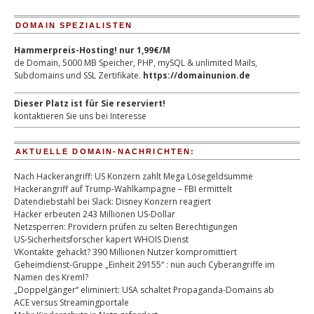
DOMAIN SPEZIALISTEN
Hammerpreis-Hosting! nur 1,99€/M
de Domain, 5000 MB Speicher, PHP, mySQL & unlimited Mails,
Subdomains und SSL Zertifikate.
https://domainunion.de
Dieser Platz ist für Sie reserviert!
kontaktieren Sie uns bei Interesse
AKTUELLE DOMAIN-NACHRICHTEN:
Nach Hackerangriff: US Konzern zahlt Mega Lösegeldsumme
Hackerangriff auf Trump-Wahlkampagne – FBI ermittelt
Datendiebstahl bei Slack: Disney Konzern reagiert
Hacker erbeuten 243 Millionen US-Dollar
Netzsperren: Providern prüfen zu selten Berechtigungen
US-Sicherheitsforscher kapert WHOIS Dienst
VKontakte gehackt? 390 Millionen Nutzer kompromittiert
Geheimdienst-Gruppe „Einheit 29155“ : nun auch Cyberangriffe im
Namen des Kreml?
„Doppelgänger“ eliminiert: USA schaltet Propaganda-Domains ab
ACE versus Streamingportale