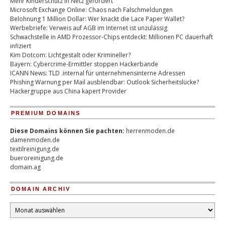
Mehr Kinderschutz in Netz gefordert
Microsoft Exchange Online: Chaos nach Falschmeldungen
Belohnung 1 Million Dollar: Wer knackt die Lace Paper Wallet?
Werbebriefe: Verweis auf AGB im Internet ist unzulässig
Schwachstelle in AMD Prozessor-Chips entdeckt: Millionen PC dauerhaft
infiziert
Kim Dotcom: Lichtgestalt oder Krimineller?
Bayern: Cybercrime-Ermittler stoppen Hackerbande
ICANN News: TLD .internal für unternehmensinterne Adressen
Phishing Warnung per Mail ausblendbar: Outlook Sicherheitslücke?
Hackergruppe aus China kapert Provider
PREMIUM DOMAINS
Diese Domains können Sie pachten:
herrenmoden.de
damenmoden.de
textilreinigung.de
bueroreinigung.de
domain.ag
DOMAIN ARCHIV
Domain
Archiv