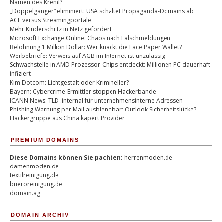
Namen des Kreml?
„Doppelgänger“ eliminiert: USA schaltet Propaganda-Domains ab
ACE versus Streamingportale
Mehr Kinderschutz in Netz gefordert
Microsoft Exchange Online: Chaos nach Falschmeldungen
Belohnung 1 Million Dollar: Wer knackt die Lace Paper Wallet?
Werbebriefe: Verweis auf AGB im Internet ist unzulässig
Schwachstelle in AMD Prozessor-Chips entdeckt: Millionen PC dauerhaft
infiziert
Kim Dotcom: Lichtgestalt oder Krimineller?
Bayern: Cybercrime-Ermittler stoppen Hackerbande
ICANN News: TLD .internal für unternehmensinterne Adressen
Phishing Warnung per Mail ausblendbar: Outlook Sicherheitslücke?
Hackergruppe aus China kapert Provider
PREMIUM DOMAINS
Diese Domains können Sie pachten:
herrenmoden.de
damenmoden.de
textilreinigung.de
bueroreinigung.de
domain.ag
DOMAIN ARCHIV