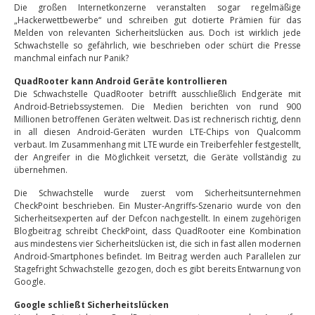
Die großen Internetkonzerne veranstalten sogar regelmäßige
„Hackerwettbewerbe“ und schreiben gut dotierte Prämien für das
Melden von relevanten Sicherheitslücken aus. Doch ist wirklich jede
Schwachstelle so gefährlich, wie beschrieben oder schürt die Presse
manchmal einfach nur Panik?
QuadRooter kann Android Geräte kontrollieren
Die Schwachstelle QuadRooter betrifft ausschließlich Endgeräte mit
Android-Betriebssystemen. Die Medien berichten von rund 900
Millionen betroffenen Geräten weltweit. Das ist rechnerisch richtig, denn
in all diesen Android-Geräten wurden LTE-Chips von Qualcomm
verbaut. Im Zusammenhang mit LTE wurde ein Treiberfehler festgestellt,
der Angreifer in die Möglichkeit versetzt, die Geräte vollständig zu
übernehmen.
Die Schwachstelle wurde zuerst vom Sicherheitsunternehmen
CheckPoint beschrieben. Ein Muster-Angriffs-Szenario wurde von den
Sicherheitsexperten auf der Defcon nachgestellt. In einem zugehörigen
Blogbeitrag schreibt CheckPoint, dass QuadRooter eine Kombination
aus mindestens vier Sicherheitslücken ist, die sich in fast allen modernen
Android-Smartphones befindet. Im Beitrag werden auch Parallelen zur
Stagefright Schwachstelle gezogen, doch es gibt bereits Entwarnung von
Google.
Google schließt Sicherheitslücken