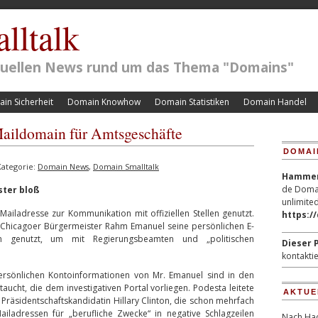
lltalk
ktuellen News rund um das Thema "Domains"
in Sicherheit
Domain Knowhow
Domain Statistiken
Domain Handel
Maildomain für Amtsgeschäfte
DOMAI
ategorie:
Domain News
,
Domain Smalltalk
Hammerp
de Domai
ster bloß
unlimited
e Mailadresse zur Kommunikation mit offiziellen Stellen genutzt.
https:/
er Chicagoer Bürgermeister Rahm Emanuel seine persönlichen E-
n genutzt, um mit Regierungsbeamten und „politischen
Dieser P
kontaktie
persönlichen Kontoinformationen von Mr. Emanuel sind in den
ucht, die dem investigativen Portal vorliegen. Podesta leitete
AKTUE
äsidentschaftskandidatin Hillary Clinton, die schon mehrfach
ladressen für „berufliche Zwecke“ in negative Schlagzeilen
Nach Hac