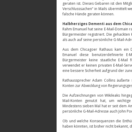
geraten ist. Dieses Gebaren ist den Mitgl
Verschlusssachen“ in Mails übermittelt w
falsche Hände geraten können.
Halbherziges Dementi aus dem Chic
Rahm Emanuel hat seine E-Mail-Domain r
Bürgermeister registriert. Die gehackten
als auch auf seine persönliche G-Mail-Adr
Aus dem Chicagoer Rathaus kam ein De
Emanuel diese benutzerdefinierte E-M
Bürgermeister keine staatliche E-Mail
verwendet er keinen privaten E-Mail-Serve
eine bessere Sicherheit aufgrund der z
Rathaussprecher Adam Collins äußerte s
Konten zur Abwicklung von Regierungsges
Die Aufzeichnungen von Wikileaks hinge
Mail-Konten genutzt hat, um wichtige
Mindestens sieben Mal hat er seit dem Amt
persönliche G-Mail-Adresse auch John Po
Ob und welche Konsequenzen die Enthüll
haben könnten, ist bisher nicht bekannt, d