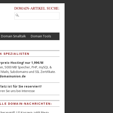
DOMAIN-ARTIKEL SUCHE:
Domain Smalltalk
Domain Tools
N SPEZIALISTEN
reis-Hosting! nur 1,99€/M
n, 5000 MB Speicher, PHP, mySQL &
 Mails, Subdomains und SSL Zertifikate.
/domainunion.de
latz ist für Sie reserviert!
ren Sie uns bei Interesse
LLE DOMAIN-NACHRICHTEN:
kerangriff: US Konzern zahlt Mega