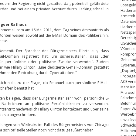
iedern der Regierung nicht gestattet, da „ potentiell gefährdete
Lösegel
erden und bei einem privaten Account durch Hacking schnell in
Hackeran
ermittelt
Datendie
agoer Rathaus
Hacker e
ahmemail.com am 16.Mai 2011, dem Tag seines Amtsantritts als
Netzsper
 Konten weisen sowohl auf die E-Mail Domain des Politikers hin,
Berechti
esse.
US-Siche
VKontakt
menti. Der Sprecher des Bürgermeisters führte aus, dass
kompromi
ail-Domain registriert hat, um sicherzustellen, dass „der
Geheimdi
 für persönliche oder politische Zwecke verwendet“. Zudem
Cyberang
r wie Hillary Clinton. „Eine dedizierte G-mail-Domain gestattet
„Doppelg
unehmenden Bedrohung durch Cyberattacken.“
Propaga
ACE vers
ich nicht zu der Frage, ob Emanuel auch persönliche E-Mail-
Mehr Kin
chäften benutzt hat.
Microsof
Falschm
gen belegen, dass der Bürgermeister sehr wohl persönliche E-
Belohnung
 Nachrichten an politische Persönlichkeiten zu versenden.
Paper Wa
santritt nachweislich Hillary Clinton kontaktiert und über seine
Werbebrie
desta angeschrieben.
unzuläss
ungen von Wikileaks im Fall des Bürgermeisters von Chicago
Schwachs
a sich offizielle Stellen noch nicht dazu geäußert haben.
Millionen