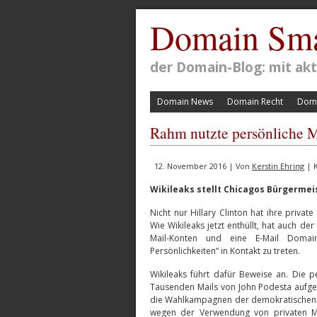
Domain Sma
der Domain-Blog: mit a
Domain News
Domain Recht
Doma
Rahm nutzte persönliche 
12. November 2016 | Von
Kerstin Ehring
| K
Wikileaks stellt Chicagos Bürgermei
Nicht nur Hillary Clinton hat ihre privat
Wie Wikileaks jetzt enthüllt, hat auch d
Mail-Konten und eine E-Mail Domai
Persönlichkeiten“ in Kontakt zu treten.
Wikileaks führt dafür Beweise an. Die 
Tausenden Mails von John Podesta aufgeta
die Wahlkampagnen der demokratischen Pr
wegen der Verwendung von privaten Mai