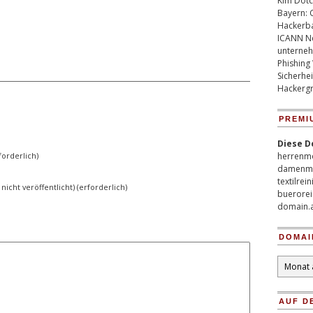
Kim Dotco
Bayern: 
Hackerb
ICANN Ne
unterneh
Phishing
Sicherhei
Hackergr
PREMI
Diese D
orderlich)
herrenm
damenm
textilrei
 nicht veröffentlicht) (erforderlich)
buerorei
domain.
DOMAI
Domain
Archiv
AUF D