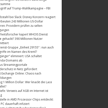
dsumme
griff auf Trump-Wahlkampagne – FBI
bstahl bei Slack: Disney Konzern reagiert
rbeuten 243 Millionen US-Dollar
ren: Providern prüfen zu selten
gungen
rheitsforscher kapert WHOIS Dienst
e gehackt? 390 Millionen Nutzer
ttiert
enst-Gruppe „Einheit 29155“ : nun auch
riffe im Namen des Kreml?
änger“ eliminiert: USA schaltet
nda-Domains ab
us Streamingportale
derschutz in Netz gefordert
t Exchange Online: Chaos nach
eldungen
 1 Million Dollar: Wer knackt die Lace
llet?
fe: Verweis auf AGB im Internet ist
ig
telle in AMD Prozessor-Chips entdeckt:
 PC dauerhaft infiziert