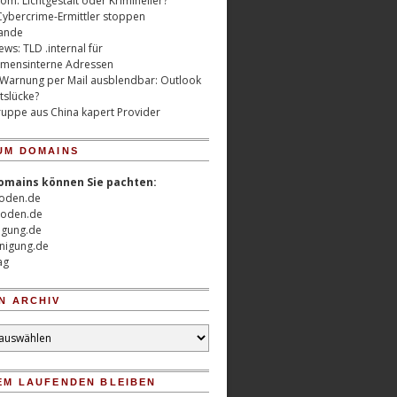
m: Lichtgestalt oder Krimineller?
Cybercrime-Ermittler stoppen
ande
ws: TLD .internal für
mensinterne Adressen
 Warnung per Mail ausblendbar: Outlook
tslücke?
uppe aus China kapert Provider
UM DOMAINS
omains können Sie pachten:
oden.de
oden.de
nigung.de
nigung.de
ag
N ARCHIV
EM LAUFENDEN BLEIBEN