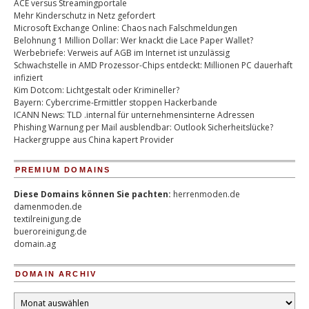
ACE versus Streamingportale
Mehr Kinderschutz in Netz gefordert
Microsoft Exchange Online: Chaos nach Falschmeldungen
Belohnung 1 Million Dollar: Wer knackt die Lace Paper Wallet?
Werbebriefe: Verweis auf AGB im Internet ist unzulässig
Schwachstelle in AMD Prozessor-Chips entdeckt: Millionen PC dauerhaft
infiziert
Kim Dotcom: Lichtgestalt oder Krimineller?
Bayern: Cybercrime-Ermittler stoppen Hackerbande
ICANN News: TLD .internal für unternehmensinterne Adressen
Phishing Warnung per Mail ausblendbar: Outlook Sicherheitslücke?
Hackergruppe aus China kapert Provider
PREMIUM DOMAINS
Diese Domains können Sie pachten:
herrenmoden.de
damenmoden.de
textilreinigung.de
bueroreinigung.de
domain.ag
DOMAIN ARCHIV
Domain