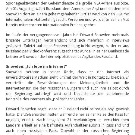
Spionageaktivitäten der Geheimdienste die große NSA-Affäre auslöste.
Am 01. August gewährt Russland dem Amerikaner Asyl und seitdem lebt
Snowden dort an einem geheimgehaltenen Ort. Er wird von den USA mit
internationalem Haftbefehl gesucht Personen und wurde für seinen Mut
bereits mit mehreren internationalen Preisen geehrt.
Im Laufe der vergangenen zwei Jahre hat Edward Snowden mehrmals
brisante Unterlagen veröffentlicht und sich mehrfach in Interviews
geäußert. Zuletzt auf einer Preisverleihung in Norwegen, zu der er aus
Russland per Videokonferenz zugeschaltet wurde. In seiner Dankesrede
kritisierte Snowden die Internetpolitik seines Asyllandes Russland.
Snowden: „Ich lebe im Internet“
Snowden betonte in seiner Rede, dass er das Internet als
unverzichtbares Medium sieht, um mit der Welt in Kontakt zu bleiben. Er
verurteilte die Beschränkungen der Meinungsfreiheit und die
Internetzensur, die den russischen Bürgern und auch ihm selbst durch
die Regierung auferlegt wird und bezeichnete die zunehmende
Kontrolle des Internets als „politischen“ Fehler.
Edward Snowden sagte, dass er Russland nicht selbst als Asyl gewählt
hatte. Die US-Behörden hatten während einer seiner Reise den Pass für
ungültig erklärt. Nach insgesamt 21 Asylanträgen in verschiedenen
Ländern erhielt er eine befristete Aufenthaltserlaubnis in Russland und
auch einen russischen Pass. Obwohl er der russischen Regierung