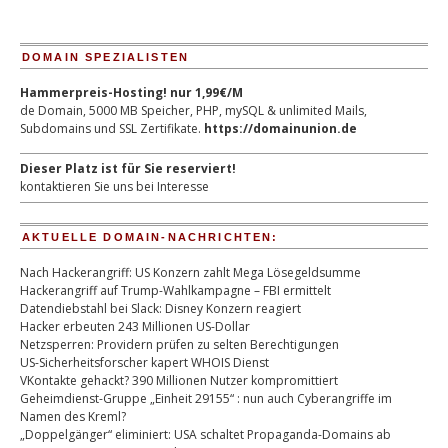
DOMAIN SPEZIALISTEN
Hammerpreis-Hosting! nur 1,99€/M
de Domain, 5000 MB Speicher, PHP, mySQL & unlimited Mails,
Subdomains und SSL Zertifikate.
https://domainunion.de
Dieser Platz ist für Sie reserviert!
kontaktieren Sie uns bei Interesse
AKTUELLE DOMAIN-NACHRICHTEN:
Nach Hackerangriff: US Konzern zahlt Mega Lösegeldsumme
Hackerangriff auf Trump-Wahlkampagne – FBI ermittelt
Datendiebstahl bei Slack: Disney Konzern reagiert
Hacker erbeuten 243 Millionen US-Dollar
Netzsperren: Providern prüfen zu selten Berechtigungen
US-Sicherheitsforscher kapert WHOIS Dienst
VKontakte gehackt? 390 Millionen Nutzer kompromittiert
Geheimdienst-Gruppe „Einheit 29155“ : nun auch Cyberangriffe im
Namen des Kreml?
„Doppelgänger“ eliminiert: USA schaltet Propaganda-Domains ab