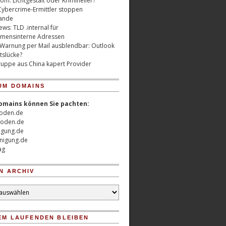
m: Lichtgestalt oder Krimineller?
Cybercrime-Ermittler stoppen
ande
ws: TLD .internal für
mensinterne Adressen
 Warnung per Mail ausblendbar: Outlook
tslücke?
uppe aus China kapert Provider
UM DOMAINS
omains können Sie pachten:
oden.de
oden.de
nigung.de
nigung.de
ag
N ARCHIV
EM LAUFENDEN BLEIBEN