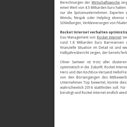
Berechnungen der
Wirtschaftswoche
zeig
einen Wert von 4.5 Milliarden Euro hatten
nur die Spitzenunternehmen. Experten 
Wimdu, Nespik oder Helpling ebenso si
Schließungen, Verkleinerungen von Filiale
Rocket Internet verhalten optimisti
Das Management von
Rocket Internet
sie
rund 1.8 Milliarden Euro Barreserven
finanzielle Situation im Detail ist und
Halbjahresbericht zeigen, der bereits fertig
Oliver Samwer ist trotz aller düster
optimistisch in die Zukunft. Rocket Intern
Hero und den Kochbox-Versand HelloFresh.
von den Börsengängen des Mitbewerbe
Unternehmen Top bewertet, könnte dies 
wahrscheinlich 2016 stattfinden soll. Fü
beruhigt und Rocket Internet endlich wied