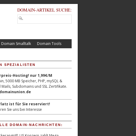
DOMAIN-ARTIKEL SUCHE:
Domain Smalltalk
Domain Tools
N SPEZIALISTEN
reis-Hosting! nur 1,99€/M
n, 5000 MB Speicher, PHP, mySQL &
 Mails, Subdomains und SSL Zertifikate.
/domainunion.de
latz ist für Sie reserviert!
ren Sie uns bei Interesse
LLE DOMAIN-NACHRICHTEN:
kerangriff: US Konzern zahlt Mega