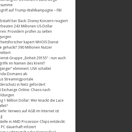
dsumme
griff auf Trump-Wahlkampagne – FBI
bstahl bei Slack: Disney Konzern reagiert
rbeuten 243 Millionen US-Dollar
ren: Providern prüfen zu selten
gungen
rheitsforscher kapert WHOIS Dienst
e gehackt? 390 Millionen Nutzer
ttiert
enst-Gruppe „Einheit 29155“ : nun auch
riffe im Namen des Kreml?
änger“ eliminiert: USA schaltet
nda-Domains ab
us Streamingportale
derschutz in Netz gefordert
t Exchange Online: Chaos nach
eldungen
 1 Million Dollar: Wer knackt die Lace
llet?
fe: Verweis auf AGB im Internet ist
ig
telle in AMD Prozessor-Chips entdeckt:
 PC dauerhaft infiziert