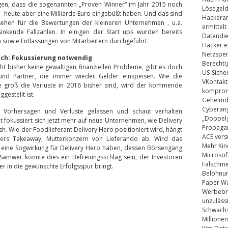
en, dass die sogenannten „Proven Winner“ im Jahr 2015 noch
Lösegel
 – heute aber eine Milliarde Euro eingebüßt haben. Und das sind
Hackeran
sehen für die Bewertungen der kleineren Unternehmen , u.a.
ermittelt
nkende Fallzahlen. In einigen der Start ups wurden bereits
Datendie
n sowie Entlassungen von Mitarbeitern durchgeführt.
Hacker e
Netzsper
sch: Fokussierung notwendig
Berechti
ht bisher keine gewaltigen finanziellen Probleme, gibt es doch
US-Siche
 und Partner, die immer wieder Gelder einspeisen. Wie die
VKontakt
 wie groß die Verluste in 2016 bisher sind, wird der kommende
kompromi
gestellt ist.
Geheimdi
Cyberang
en Vorhersagen und Verluste gelassen und schaut verhalten
„Doppelg
et fokussiert sich jetzt mehr auf neue Unternehmen, wie Delivery
Propaga
 Wie der Foodlieferant Delivery Hero positioniert wird, hängt
ACE vers
rs Takeaway, Mutterkonzern von Lieferando ab. Wird das
Mehr Kin
eine Sogwirkung für Delivery Hero haben, dessen Börsengang
Microsof
r Samwer könnte dies ein Befreiungsschlag sein, der Investoren
Falschm
er in die gewünschte Erfolgsspur bringt.
Belohnung
Paper Wa
Werbebrie
unzuläss
Schwachs
Millionen