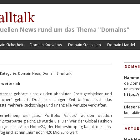
lltalk
ktuellen News rund um das Thema "Domains"
in Sicherheit
Domain Knowhow
Domain Statistiken
Domain Handel
DOMAI
Kategorie:
Domain News
,
Domain Smalltalk
Hammerp
de Domai
 weiter ab
unlimited
nternet
gehörte einst zu den absoluten Prestigeobjekten und
https:/
her“ gefeiert. Doch seit einiger Zeit befindet sich das
ste mehrere Rückschläge und finanzielle Verluste verkraften.
Dieser P
kontaktie
ernehmen, die „Last Portfolio Values“ wurden deutlich
 Zitterpartie gleicht. Es wurde u.a. Der Wer der Global Fashion
ro gesenkt. Auch Home24, der Homeshopping Kanal, der einst
AKTUE
ftig und ist nun „nur“ noch 420 Mio Euro wert.
Nach Hac