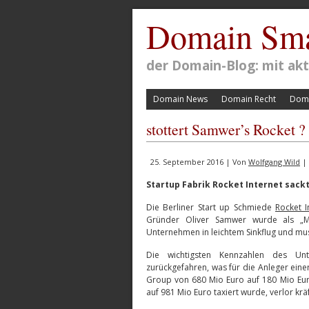
Domain Sma
der Domain-Blog: mit a
Domain News
Domain Recht
Doma
stottert Samwer’s Rocket ?
25. September 2016 | Von
Wolfgang Wild
| 
Startup Fabrik Rocket Internet sackt
Die Berliner Start up Schmiede
Rocket I
Gründer Oliver Samwer wurde als „Mac
Unternehmen in leichtem Sinkflug und mus
Die wichtigsten Kennzahlen des Unt
zurückgefahren, was für die Anleger einer
Group von 680 Mio Euro auf 180 Mio Eu
auf 981 Mio Euro taxiert wurde, verlor krä