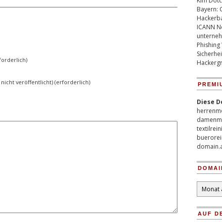
Kim Dotco
Bayern: 
Hackerb
ICANN Ne
unterneh
Phishing
Sicherhei
orderlich)
Hackergr
 nicht veröffentlicht) (erforderlich)
PREMI
Diese D
herrenm
damenm
textilrei
buerorei
domain.
DOMAI
Domain
Archiv
AUF D