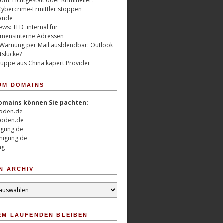
m: Lichtgestalt oder Krimineller?
Cybercrime-Ermittler stoppen
ande
ws: TLD .internal für
mensinterne Adressen
 Warnung per Mail ausblendbar: Outlook
tslücke?
uppe aus China kapert Provider
UM DOMAINS
omains können Sie pachten:
oden.de
oden.de
nigung.de
nigung.de
ag
N ARCHIV
EM LAUFENDEN BLEIBEN