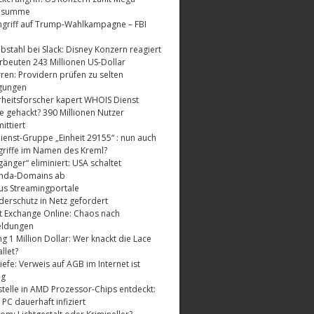
dsumme
griff auf Trump-Wahlkampagne – FBI
bstahl bei Slack: Disney Konzern reagiert
rbeuten 243 Millionen US-Dollar
ren: Providern prüfen zu selten
gungen
rheitsforscher kapert WHOIS Dienst
e gehackt? 390 Millionen Nutzer
ttiert
enst-Gruppe „Einheit 29155“ : nun auch
riffe im Namen des Kreml?
änger“ eliminiert: USA schaltet
nda-Domains ab
us Streamingportale
derschutz in Netz gefordert
t Exchange Online: Chaos nach
eldungen
 1 Million Dollar: Wer knackt die Lace
llet?
fe: Verweis auf AGB im Internet ist
ig
telle in AMD Prozessor-Chips entdeckt:
 PC dauerhaft infiziert