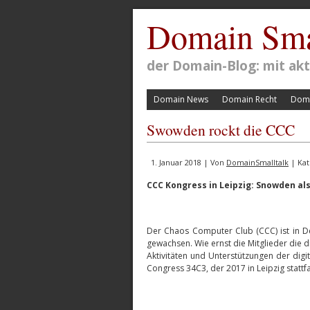
Domain Sma
der Domain-Blog: mit a
Domain News
Domain Recht
Doma
Swowden rockt die CCC
1. Januar 2018 | Von
DomainSmalltalk
| Kat
CCC Kongress in Leipzig: Snowden a
Der Chaos Computer Club (CCC) ist in Deu
gewachsen. Wie ernst die Mitglieder die 
Aktivitäten und Unterstützungen der di
Congress 34C3, der 2017 in Leipzig stattf