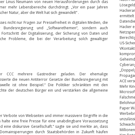
er Linus Neumann von neuen Herausforderungen durch das
Lösegel
 immer mehr Lebensbereiche durchdringt. „Vor ein paar Jahren
Hackeran
cher Natur, aber die Welt hat sich gewandelt“ .
ermittelt
Datendie
 nicht nur Fragen zur Pressefreiheit in digitalen Medien, die
Hacker e
 der Bundesregierung und „Softwarethemen“, sondern auch
Netzsper
 Fortschritt der Digitalisierung, der Sicherung von Daten und
Berechti
che Probleme, die bei der Verarbeitung solch gewaltiger
US-Siche
VKontakt
kompromi
Geheimdi
Cyberang
„Doppelg
er CCC mehrere Gastredner geladen. Der ehemalige
Propaga
tisierte die neuen Antiterror Gesetze der Bundesregierung mit
ACE vers
elle ist ohne Beispiel.“ Die Politiker schränkten mit den
Mehr Kin
chte der deutschen Bürger ein und verstärken die allgemeine
Microsof
Falschm
Belohnung
Paper Wa
Werbebrie
ber Verbote von Webseiten und immer massivere Eingriffe in die
unzuläss
ich halte eine freie Presse für eine unabdingbare Voraussetzung
Schwachs
nd eine diskursive Gesellschaft.“ sagte sie und merkte an, dass
Millionen
n Domainsperrungen durch Staatsbehörden in Zukunft häufen