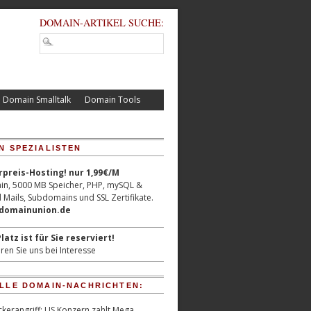
DOMAIN-ARTIKEL SUCHE:
Domain Smalltalk
Domain Tools
N SPEZIALISTEN
reis-Hosting! nur 1,99€/M
n, 5000 MB Speicher, PHP, mySQL &
 Mails, Subdomains und SSL Zertifikate.
/domainunion.de
latz ist für Sie reserviert!
ren Sie uns bei Interesse
LLE DOMAIN-NACHRICHTEN:
kerangriff: US Konzern zahlt Mega