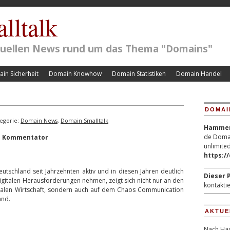
lltalk
ktuellen News rund um das Thema "Domains"
in Sicherheit
Domain Knowhow
Domain Statistiken
Domain Handel
DOMAI
egorie:
Domain News
,
Domain Smalltalk
Hammerp
de Domai
ls Kommentator
unlimited
https:/
tschland seit Jahrzehnten aktiv und in diesen Jahren deutlich
Dieser P
digitalen Herausforderungen nehmen, zeigt sich nicht nur an den
kontaktie
gitalen Wirtschaft, sondern auch auf dem Chaos Communication
and.
AKTUE
Nach Hac