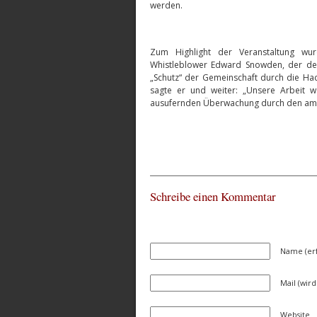
werden.
Zum Highlight der Veranstaltung wur
Whistleblower Edward Snowden, der derz
„Schutz“ der Gemeinschaft durch die Hack
sagte er und weiter: „Unsere Arbeit 
ausufernden Überwachung durch den amer
Schreibe einen Kommentar
Name (erf
Mail (wird
Website