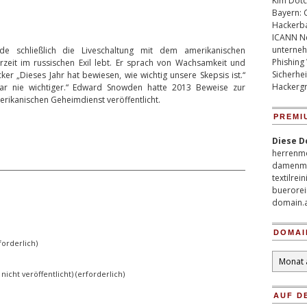
Kim Dotco
Bayern: 
Hackerb
ICANN Ne
unterneh
de schließlich die Liveschaltung mit dem amerikanischen
Phishing
eit im russischen Exil lebt. Er sprach von Wachsamkeit und
Sicherhei
er „Dieses Jahr hat bewiesen, wie wichtig unsere Skepsis ist.“
Hackergr
war nie wichtiger.“ Edward Snowden hatte 2013 Beweise zur
ikanischen Geheimdienst veröffentlicht.
PREMI
Diese D
herrenm
damenm
textilrei
buerorei
domain.
DOMAI
orderlich)
Domain
Archiv
 nicht veröffentlicht) (erforderlich)
AUF D