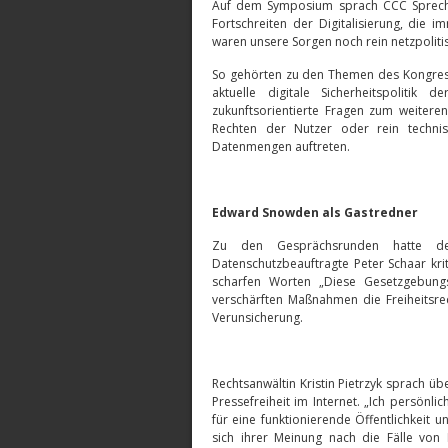
Auf dem Symposium sprach CCC Sprech
Fortschreiten der Digitalisierung, die
waren unsere Sorgen noch rein netzpolitis
So gehörten zu den Themen des Kongresses
aktuelle digitale Sicherheitspolitik
zukunftsorientierte Fragen zum weiteren
Rechten der Nutzer oder rein technis
Datenmengen auftreten.
Edward Snowden als Gastredner
Zu den Gesprächsrunden hatte d
Datenschutzbeauftragte Peter Schaar kri
scharfen Worten „Diese Gesetzgebungsw
verschärften Maßnahmen die Freiheitsre
Verunsicherung.
Rechtsanwältin Kristin Pietrzyk sprach ü
Pressefreiheit im Internet. „Ich persönl
für eine funktionierende Öffentlichkeit u
sich ihrer Meinung nach die Fälle vo