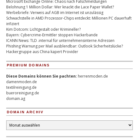
Microsoft Exchange Online: Chaos nach Falschmeldungen
Belohnung 1 Million Dollar: Wer knackt die Lace Paper Wallet?
Werbebriefe: Verweis auf AGB im Internet ist unzulässig
Schwachstelle in AMD Prozessor-Chips entdeckt: Millionen PC dauerhaft
infiziert
Kim Dotcom: Lichtgestalt oder Krimineller?
Bayern: Cybercrime-Ermittler stoppen Hackerbande
ICANN News: TLD .internal für unternehmensinterne Adressen
Phishing Warnung per Mail ausblendbar: Outlook Sicherheitslücke?
Hackergruppe aus China kapert Provider
PREMIUM DOMAINS
Diese Domains können Sie pachten:
herrenmoden.de
damenmoden.de
textilreinigung.de
bueroreinigung.de
domain.ag
DOMAIN ARCHIV
Domain
Archiv