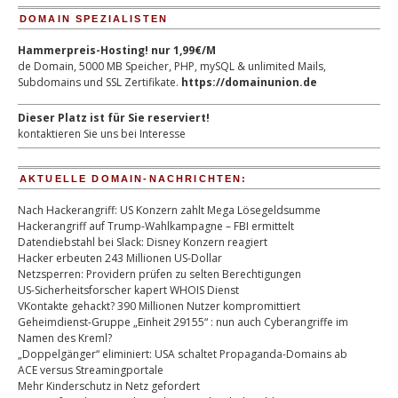
DOMAIN SPEZIALISTEN
Hammerpreis-Hosting! nur 1,99€/M
de Domain, 5000 MB Speicher, PHP, mySQL & unlimited Mails,
Subdomains und SSL Zertifikate.
https://domainunion.de
Dieser Platz ist für Sie reserviert!
kontaktieren Sie uns bei Interesse
AKTUELLE DOMAIN-NACHRICHTEN:
Nach Hackerangriff: US Konzern zahlt Mega Lösegeldsumme
Hackerangriff auf Trump-Wahlkampagne – FBI ermittelt
Datendiebstahl bei Slack: Disney Konzern reagiert
Hacker erbeuten 243 Millionen US-Dollar
Netzsperren: Providern prüfen zu selten Berechtigungen
US-Sicherheitsforscher kapert WHOIS Dienst
VKontakte gehackt? 390 Millionen Nutzer kompromittiert
Geheimdienst-Gruppe „Einheit 29155“ : nun auch Cyberangriffe im
Namen des Kreml?
„Doppelgänger“ eliminiert: USA schaltet Propaganda-Domains ab
ACE versus Streamingportale
Mehr Kinderschutz in Netz gefordert