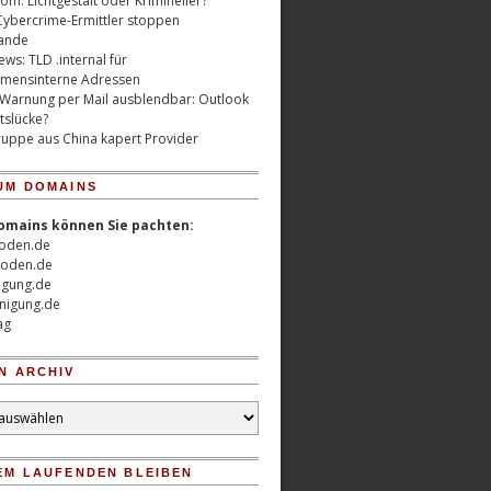
m: Lichtgestalt oder Krimineller?
Cybercrime-Ermittler stoppen
ande
ws: TLD .internal für
mensinterne Adressen
 Warnung per Mail ausblendbar: Outlook
tslücke?
uppe aus China kapert Provider
UM DOMAINS
omains können Sie pachten:
oden.de
oden.de
nigung.de
nigung.de
ag
N ARCHIV
EM LAUFENDEN BLEIBEN