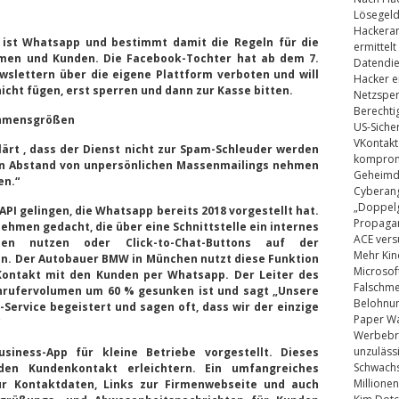
Lösegel
Hackeran
 ist Whatsapp und bestimmt damit die Regeln für die
ermittelt
en und Kunden. Die Facebook-Tochter hat ab dem 7.
Datendie
slettern über die eigene Plattform verboten und will
Hacker e
icht fügen, erst sperren und dann zur Kasse bitten.
Netzsper
Berechti
ehmensgrößen
US-Siche
VKontakt
lärt , dass der Dienst nicht zur Spam-Schleuder werden
kompromi
en Abstand von unpersönlichen Massenmailings nehmen
Geheimdi
en.“
Cyberang
„Doppelg
API gelingen, die Whatsapp bereits 2018 vorgestellt hat.
Propaga
nehmen gedacht, die über eine Schnittstelle ein internes
ACE vers
nen nutzen oder Click-to-Chat-Buttons auf der
Mehr Kin
n. Der Autobauer BMW in München nutzt diese Funktion
Microsof
 Kontakt mit den Kunden per Whatsapp. Der Leiter des
Falschm
Anrufervolumen um 60 % gesunken ist und sagt „Unsere
Belohnung
ervice begeistert und sagen oft, dass wir der einzige
Paper Wa
Werbebrie
unzuläss
iness-App für kleine Betriebe vorgestellt. Dieses
Schwachs
 den Kundenkontakt erleichtern. Ein umfangreiches
Millionen
für Kontaktdaten, Links zur Firmenwebseite und auch