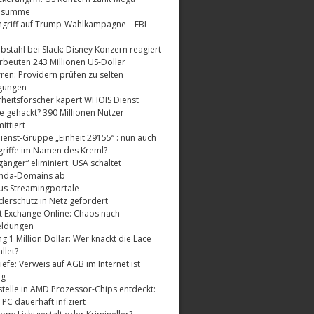
dsumme
griff auf Trump-Wahlkampagne – FBI
bstahl bei Slack: Disney Konzern reagiert
rbeuten 243 Millionen US-Dollar
ren: Providern prüfen zu selten
gungen
rheitsforscher kapert WHOIS Dienst
e gehackt? 390 Millionen Nutzer
ttiert
enst-Gruppe „Einheit 29155“ : nun auch
riffe im Namen des Kreml?
änger“ eliminiert: USA schaltet
nda-Domains ab
us Streamingportale
derschutz in Netz gefordert
t Exchange Online: Chaos nach
eldungen
 1 Million Dollar: Wer knackt die Lace
llet?
fe: Verweis auf AGB im Internet ist
ig
telle in AMD Prozessor-Chips entdeckt:
 PC dauerhaft infiziert