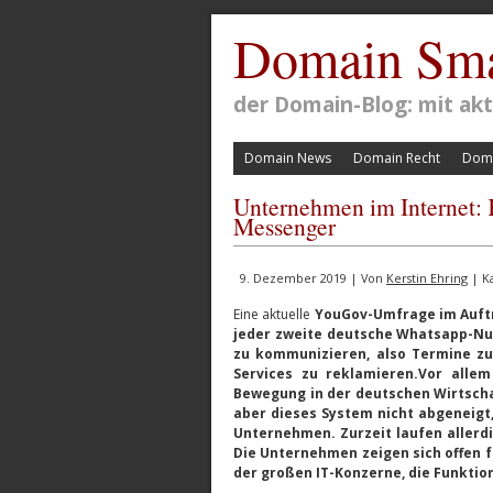
Domain Sma
der Domain-Blog: mit a
Domain News
Domain Recht
Doma
Unternehmen im Internet:
Messenger
9. Dezember 2019 | Von
Kerstin Ehring
| K
Eine aktuelle
YouGov-Umfrage im Auftr
jeder zweite deutsche Whatsapp-N
zu kommunizieren, also Termine zu
Services zu reklamieren.Vor alle
Bewegung in der deutschen Wirtscha
aber dieses System nicht abgeneigt
Unternehmen. Zurzeit laufen allerd
Die Unternehmen zeigen sich offen 
der großen IT-Konzerne, die Funktio