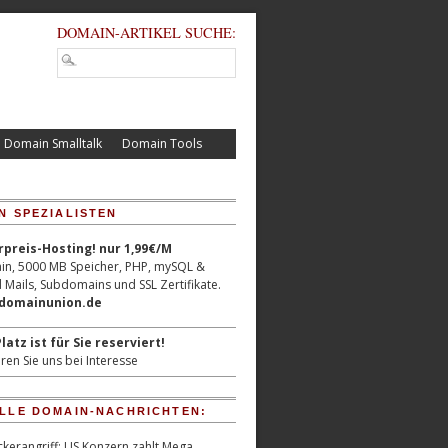
DOMAIN-ARTIKEL SUCHE:
Domain Smalltalk
Domain Tools
N SPEZIALISTEN
reis-Hosting! nur 1,99€/M
n, 5000 MB Speicher, PHP, mySQL &
 Mails, Subdomains und SSL Zertifikate.
/domainunion.de
latz ist für Sie reserviert!
ren Sie uns bei Interesse
LLE DOMAIN-NACHRICHTEN:
kerangriff: US Konzern zahlt Mega