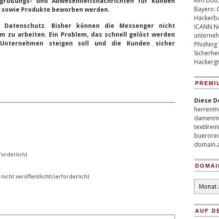
Kim Dotco
grüßungs- und Abwesenheitsnachrichten für Kunden
Bayern: 
s sowie Produkte beworben werden.
Hackerb
 Datenschutz. Bisher können die Messenger nicht
ICANN Ne
 zu arbeiten. Ein Problem, das schnell gelöst werden
unterneh
Unternehmen steigen soll und die Kunden sicher
Phishing
Sicherhei
Hackergr
PREMI
Diese D
herrenm
damenm
textilrei
buerorei
domain.
orderlich)
DOMAI
 nicht veröffentlicht) (erforderlich)
Domain
Archiv
AUF D