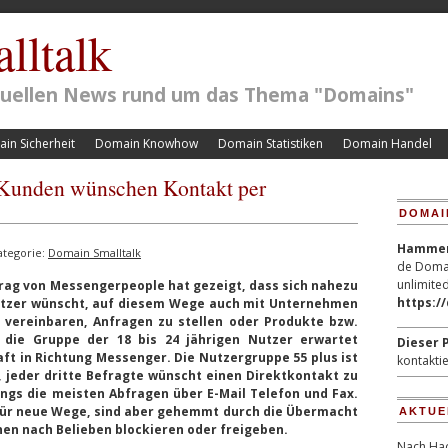
lltalk
ktuellen News rund um das Thema "Domains"
in Sicherheit
Domain Knowhow
Domain Statistiken
Domain Handel
 Kunden wünschen Kontakt per
DOMAI
Hammerp
ategorie:
Domain Smalltalk
de Domai
unlimited
ag von Messengerpeople hat gezeigt, dass sich nahezu
https:/
utzer wünscht, auf diesem Wege auch mit Unternehmen
 vereinbaren, Anfragen zu stellen oder Produkte bzw.
m die Gruppe der 18 bis 24 jährigen Nutzer erwartet
Dieser P
ft in Richtung Messenger. Die Nutzergruppe 55 plus ist
kontaktie
, jeder dritte Befragte wünscht einen Direktkontakt zu
ings die meisten Abfragen über E-Mail Telefon und Fax.
für neue Wege, sind aber gehemmt durch die Übermacht
AKTUE
nen nach Belieben blockieren oder freigeben.
Nach Hac