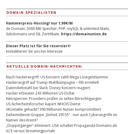
DOMAIN SPEZIALISTEN
Hammerpreis-Hosting! nur 1,99€/M
de Domain, 5000 MB Speicher, PHP, mySQL & unlimited Mails,
Subdomains und SSL Zertifikate.
https://domainunion.de
Dieser Platz ist für Sie reserviert!
kontaktieren Sie uns bei Interesse
AKTUELLE DOMAIN-NACHRICHTEN:
Nach Hackerangriff: US Konzern zahlt Mega Lösegeldsumme
Hackerangriff auf Trump-Wahlkampagne – FBI ermittelt
Datendiebstahl bei Slack: Disney Konzern reagiert
Hacker erbeuten 243 Millionen US-Dollar
Netzsperren: Providern prüfen zu selten Berechtigungen
US-Sicherheitsforscher kapert WHOIS Dienst
VKontakte gehackt? 390 Millionen Nutzer kompromittiert
Geheimdienst-Gruppe „Einheit 29155“ : nun auch Cyberangriffe im
Namen des Kreml?
„Doppelgänger“ eliminiert: USA schaltet Propaganda-Domains ab
ACE versus Streamingportale