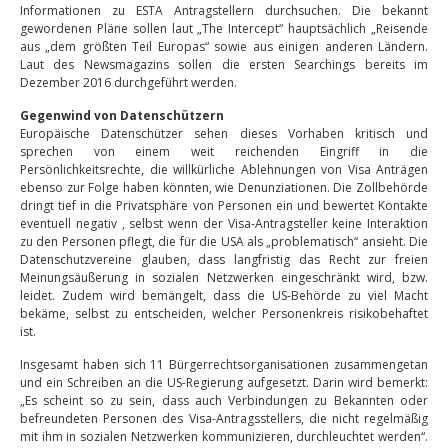
Informationen zu ESTA Antragstellern durchsuchen. Die bekannt
gewordenen Pläne sollen laut „The Intercept“ hauptsächlich „Reisende
aus „dem größten Teil Europas“ sowie aus einigen anderen Ländern.
Laut des Newsmagazins sollen die ersten Searchings bereits im
Dezember 2016 durchgeführt werden.
Gegenwind von Datenschützern
Europäische Datenschützer sehen dieses Vorhaben kritisch und
sprechen von einem weit reichenden Eingriff in die
Persönlichkeitsrechte, die willkürliche Ablehnungen von Visa Anträgen
ebenso zur Folge haben könnten, wie Denunziationen. Die Zollbehörde
dringt tief in die Privatsphäre von Personen ein und bewertet Kontakte
eventuell negativ , selbst wenn der Visa-Antragsteller keine Interaktion
zu den Personen pflegt, die für die USA als „problematisch“ ansieht. Die
Datenschutzvereine glauben, dass langfristig das Recht zur freien
Meinungsäußerung in sozialen Netzwerken eingeschränkt wird, bzw.
leidet. Zudem wird bemängelt, dass die US-Behörde zu viel Macht
bekäme, selbst zu entscheiden, welcher Personenkreis risikobehaftet
ist.
Insgesamt haben sich 11 Bürgerrechtsorganisationen zusammengetan
und ein Schreiben an die US-Regierung aufgesetzt. Darin wird bemerkt:
„Es scheint so zu sein, dass auch Verbindungen zu Bekannten oder
befreundeten Personen des Visa-Antragsstellers, die nicht regelmäßig
mit ihm in sozialen Netzwerken kommunizieren, durchleuchtet werden“.