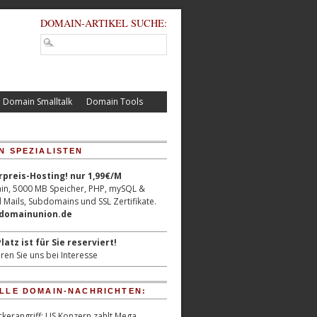
DOMAIN-ARTIKEL SUCHE:
Domain Smalltalk
Domain Tools
N SPEZIALISTEN
reis-Hosting! nur 1,99€/M
n, 5000 MB Speicher, PHP, mySQL &
 Mails, Subdomains und SSL Zertifikate.
/domainunion.de
latz ist für Sie reserviert!
ren Sie uns bei Interesse
LLE DOMAIN-NACHRICHTEN:
kerangriff: US Konzern zahlt Mega