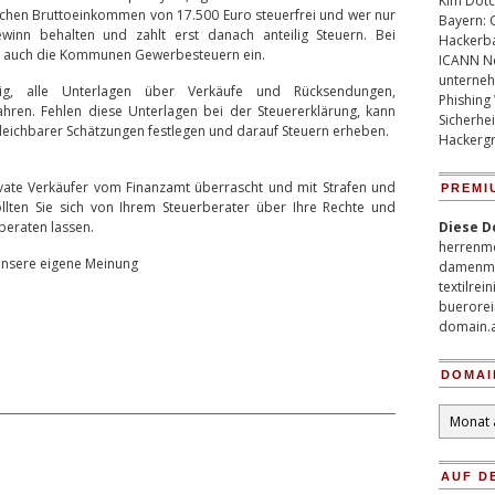
Kim Dotco
lichen Bruttoeinkommen von 17.500 Euro steuerfrei und wer nur
Bayern: 
winn behalten und zahlt erst danach anteilig Steuern. Bei
Hackerb
n auch die Kommunen Gewerbesteuern ein.
ICANN Ne
unterneh
tig, alle Unterlagen über Verkäufe und Rücksendungen,
Phishing
en. Fehlen diese Unterlagen bei der Steuererklärung, kann
Sicherhei
leichbarer Schätzungen festlegen und darauf Steuern erheben.
Hackergr
ate Verkäufer vom Finanzamt überrascht und mit Strafen und
PREMI
llten Sie sich von Ihrem Steuerberater über Ihre Rechte und
beraten lassen.
Diese D
herrenm
 unsere eigene Meinung
damenm
textilrei
buerorei
domain.
DOMAI
Domain
Archiv
AUF D