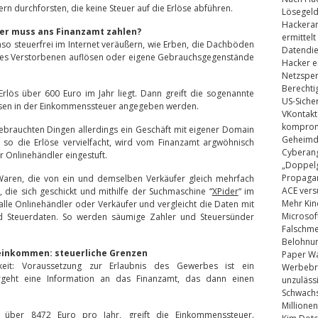
n durchforsten, die keine Steuer auf die Erlöse abführen.
Lösegel
Hackeran
Wer muss ans Finanzamt zahlen?
ermittelt
so steuerfrei im Internet veräußern, wie Erben, die Dachböden
Datendie
ines Verstorbenen auflösen oder eigene Gebrauchsgegenstände
Hacker e
Netzsper
Berechti
rlös über 600 Euro im Jahr liegt. Dann greift die sogenannte
US-Siche
ssen in der Einkommenssteuer angegeben werden.
VKontakt
kompromi
ebrauchten Dingen allerdings ein Geschäft mit eigener Domain
Geheimdi
d so die Erlöse vervielfacht, wird vom Finanzamt argwöhnisch
Cyberang
r Onlinehändler eingestuft.
„Doppelg
Propaga
aren, die von ein und demselben Verkäufer gleich mehrfach
ACE vers
die sich geschickt und mithilfe der Suchmaschine “
XPider
“ im
Mehr Kin
 alle Onlinehändler oder Verkäufer und vergleicht die Daten mit
Microsof
 Steuerdaten. So werden säumige Zahler und Steuersünder
Falschm
Belohnung
einkommen: steuerliche Grenzen
Paper Wa
eit: Voraussetzung zur Erlaubnis des Gewerbes ist ein
Werbebrie
geht eine Information an das Finanzamt, das dann einen
unzuläss
Schwachs
Millionen
 über 8472 Euro pro Jahr, greift die Einkommenssteuer.