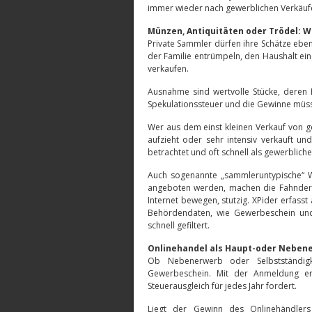
immer wieder nach gewerblichen Verkäufer
Münzen, Antiquitäten oder Trödel: 
Private Sammler dürfen ihre Schätze eben
der Familie entrümpeln, den Haushalt e
verkaufen.
Ausnahme sind wertvolle Stücke, deren E
Spekulationssteuer und die Gewinne mü
Wer aus dem einst kleinen Verkauf von g
aufzieht oder sehr intensiv verkauft un
betrachtet und oft schnell als gewerbliche
Auch sogenannte „sammleruntypische“ W
angeboten werden, machen die Fahnder, 
Internet bewegen, stutzig. XPider erfasst
Behördendaten, wie Gewerbeschein und
schnell gefiltert.
Onlinehandel als Haupt-oder Neben
Ob Nebenerwerb oder Selbstständigk
Gewerbeschein. Mit der Anmeldung er
Steuerausgleich für jedes Jahr fordert.
Liegt der Gewinn des Onlinehändlers