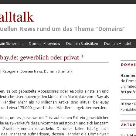
lltalk
ktuellen News rund um das Thema "Domains"
in Sicherheit
Domain Knowhow
Domain Statistiken
Domain Handel
ay.de: gewerblich oder privat ?
DOMAI
| Kategorie:
Domain News
,
Domain Smalltalk
Hammerp
de Domai
unlimited
fen, selbst gebastelte Accessoires oder eBooks einstellen und
https:/
deutsche User nutzen jeden Monat den Marktplatz von eBay als
Händler. Mehr als 70 Millionen Artikel sind aktuell bei eBay
Dieser P
ern und etwa 175.000 gewerblichen Händlern angeboten werden.
kontaktie
tet, um es „loszuwerden“, ist auf keinen Fall ein gewerblicher
 die eBay-Verkäufe das Einkommen aufstocken und sich langsam
AKTUE
Zweiteinkommen entwickeln. Darunter fallen häufig auch
ll das Finanzamt aufmerksam, dessen Fahnder die Domainwelt
Nach Hac