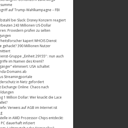
dsumme
griff auf Trump-Wahlkampagne – FBI
bstahl bei Slack: Disney Konzern reagiert
rbeuten 243 Millionen US-Dollar
ren: Providern prüfen zu selten
gungen
rheitsforscher kapert WHOIS Dienst
e gehackt? 390 Millionen Nutzer
ttiert
enst-Gruppe „Einheit 29155“ : nun auch
riffe im Namen des Kreml?
änger“ eliminiert: USA schaltet
nda-Domains ab
us Streamingportale
derschutz in Netz gefordert
t Exchange Online: Chaos nach
eldungen
 1 Million Dollar: Wer knackt die Lace
llet?
fe: Verweis auf AGB im Internet ist
ig
telle in AMD Prozessor-Chips entdeckt:
 PC dauerhaft infiziert