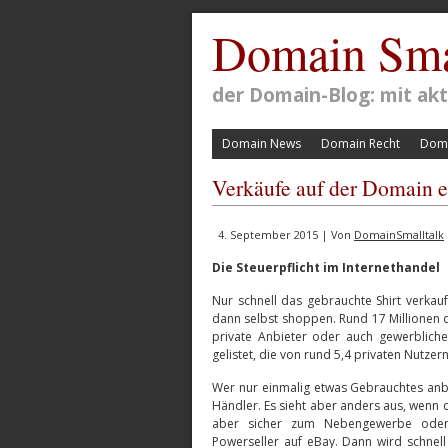
Domain Sma
der Domain-Blog: mit a
Domain News
Domain Recht
Doma
Verkäufe auf der Domain eb
4. September 2015 | Von
DomainSmalltalk
Die Steuerpflicht im Internethandel
Nur schnell das gebrauchte Shirt verkau
dann selbst shoppen. Rund 17 Millionen 
private Anbieter oder auch gewerbliche 
gelistet, die von rund 5,4 privaten Nutz
Wer nur einmalig etwas Gebrauchtes anbie
Händler. Es sieht aber anders aus, wenn
aber sicher zum Nebengewerbe oder 
Powerseller auf eBay. Dann wird schne