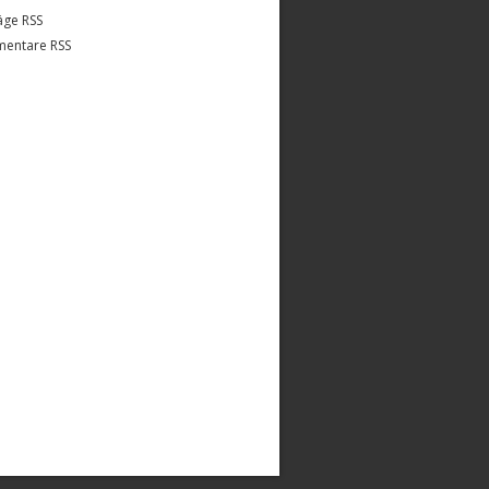
äge RSS
entare RSS