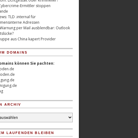
m: Lichtgestalt oder Krimineller?
Cybercrime-Ermittler stoppen
ande
ws: TLD .internal für
mensinterne Adressen
 Warnung per Mail ausblendbar: Outlook
tslücke?
uppe aus China kapert Provider
UM DOMAINS
omains können Sie pachten:
oden.de
oden.de
nigung.de
nigung.de
ag
N ARCHIV
EM LAUFENDEN BLEIBEN