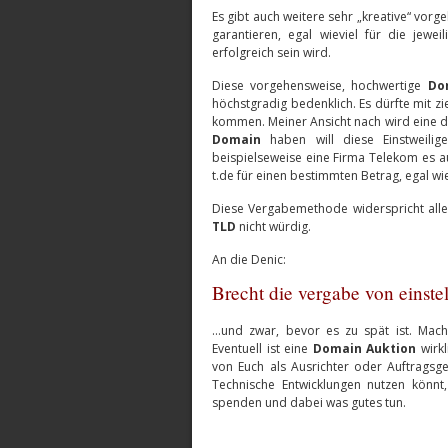
Es gibt auch weitere sehr „kreative“ vor
garantieren, egal wieviel für die jewei
erfolgreich sein wird.
Diese vorgehensweise, hochwertige
Do
höchstgradig bedenklich. Es dürfte mit z
kommen. Meiner Ansicht nach wird eine d
Domain
haben will diese Einstweilige
beispielseweise eine Firma Telekom es auf
t.de für einen bestimmten Betrag, egal wie
Diese Vergabemethode widerspricht alle
TLD
nicht würdig.
An die Denic:
Brecht die vergabe von einste
…und zwar, bevor es zu spät ist. Mach
Eventuell ist eine
Domain Auktion
wirkl
von Euch als Ausrichter oder Auftragsge
Technische Entwicklungen nutzen könnt,
spenden und dabei was gutes tun.