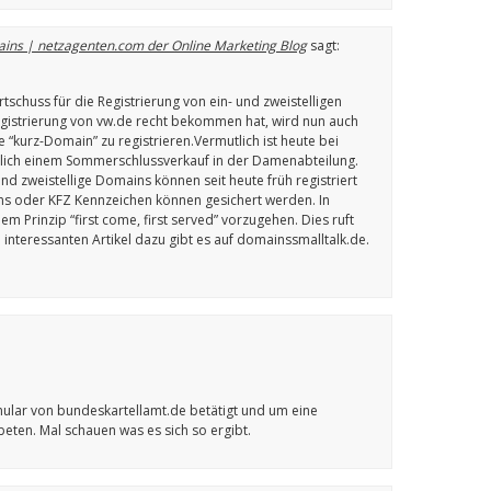
mains | netzagenten.com der Online Marketing Blog
sagt:
rtschuss für die Registrierung von ein- und zweistelligen
istrierung von vw.de recht bekommen hat, wird nun auch
e “kurz-Domain” zu registrieren.Vermutlich ist heute bei
hnlich einem Sommerschlussverkauf in der Damenabteilung.
und zweistellige Domains können seit heute früh registriert
ns oder KFZ Kennzeichen können gesichert werden. In
m Prinzip “first come, first served” vorzugehen. Dies ruft
n interessanten Artikel dazu gibt es auf domainssmalltalk.de.
ular von bundeskartellamt.de betätigt und um eine
ten. Mal schauen was es sich so ergibt.