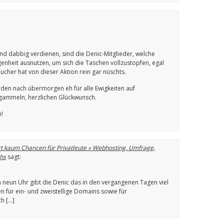
nd dabbig verdienen, sind die Denic-Mitglieder, welche
enheit ausnutzen, um sich die Taschen vollzustopfen, egal
cher hat von dieser Aktion rein gar nüschts.
en nach übermorgen eh für alle Ewigkeiten auf
rgammeln, herzlichen Glückwunsch.
n!
t kaum Chancen für Privatleute » Webhosting, Umfrage,
chs
sagt:
 um neun Uhr gibt die Denic das in den vergangenen Tagen viel
en für ein- und zweistellige Domains sowie für
ch […]