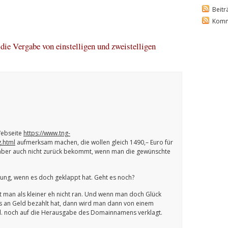
Beitr
Komm
e Vergabe von einstelligen und zweistelligen
Webseite
https://www.tng-
.html
aufmerksam machen, die wollen gleich 1490,– Euro für
aber auch nicht zurück bekommt, wenn man die gewünschte
gung, wenn es doch geklappt hat. Geht es noch?
an als kleiner eh nicht ran. Und wenn man doch Glück
ges an Geld bezahlt hat, dann wird man dann von einem
l. noch auf die Herausgabe des Domainnamens verklagt.