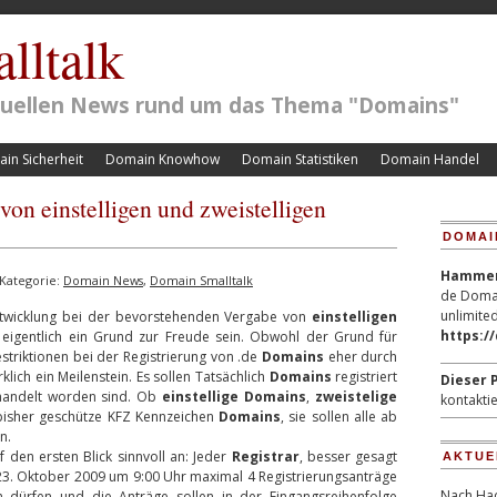
lltalk
ktuellen News rund um das Thema "Domains"
in Sicherheit
Domain Knowhow
Domain Statistiken
Domain Handel
on einstelligen und zweistelligen
DOMAI
Hammerp
Kategorie:
Domain News
,
Domain Smalltalk
de Domai
unlimited
Entwicklung bei der bevorstehenden Vergabe von
einstelligen
https:/
te eigentlich ein Grund zur Freude sein. Obwohl der Grund für
triktionen bei der Registrierung von .de
Domains
eher durch
klich ein Meilenstein. Es sollen Tatsächlich
Domains
registriert
Dieser P
ehandelt worden sind. Ob
einstellige Domains
,
zweistelige
kontaktie
isher geschütze KFZ Kennzeichen
Domains
, sie sollen alle ab
n.
 den ersten Blick sinnvoll an: Jeder
Registrar
, besser gesagt
AKTUE
n 23. Oktober 2009 um 9:00 Uhr maximal 4 Registrierungsanträge
Nach Hac
 dürfen und die Anträge sollen in der Eingangsreihenfolge