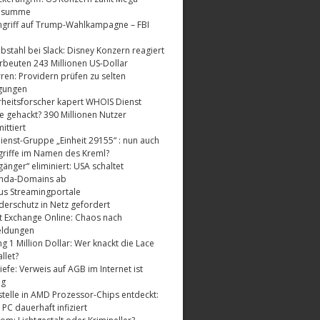
dsumme
griff auf Trump-Wahlkampagne – FBI
bstahl bei Slack: Disney Konzern reagiert
rbeuten 243 Millionen US-Dollar
ren: Providern prüfen zu selten
gungen
rheitsforscher kapert WHOIS Dienst
e gehackt? 390 Millionen Nutzer
ttiert
enst-Gruppe „Einheit 29155“ : nun auch
riffe im Namen des Kreml?
änger“ eliminiert: USA schaltet
nda-Domains ab
us Streamingportale
derschutz in Netz gefordert
t Exchange Online: Chaos nach
eldungen
 1 Million Dollar: Wer knackt die Lace
llet?
fe: Verweis auf AGB im Internet ist
ig
telle in AMD Prozessor-Chips entdeckt:
 PC dauerhaft infiziert