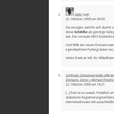
GMU
sagt:
22. Oktober 2009 um 00:00
Die einzigen, welche sich dumm u
diese
Sch#iße
als günstige Geleg
wie. Der normale 0815-Endverbrau
Und 90% der neuen Domains werd
irgendwelchen Parking-Seiten ve
Vielen Dank an VW, Ihr V#llpf#ste
Umfrage: Domainvergabe offerier
Domains, Denic » Michael Friedri
22. Oktober 2009 um 18:21
[…] früh ist es soweit. Pünktlich
diskutierte Registrierungsverfahr
Internetadressen mit ausschließli