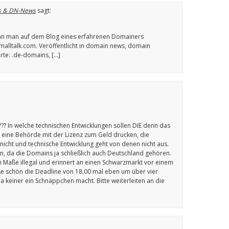
Ns & DN-News
sagt:
nn man auf dem Blog eines erfahrenen Domainers
malltalk.com. Veröffentlicht in domain news, domain
rte: .de-domains, […]
?? In welche technischen Entwicklungen sollen DIE denn das
as eine Behörde mit der Lizenz zum Geld drucken, die
nicht und technische Entwicklung geht von denen nicht aus.
en, da die Domains ja schließlich auch Deutschland gehören.
m Maße illegal und erinnert an einen Schwarzmarkt vor einem
se schön die Deadline von 18.00 mal eben um über vier
 keiner ein Schnäppchen macht. Bitte weiterleiten an die