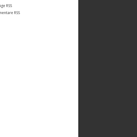
äge RSS
entare RSS