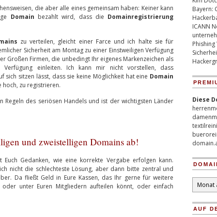
Kim Dotco
gehensweisen, die aber alle eines gemeinsam haben: Keiner kann
Bayern: 
lige
Domain
bezahlt wird, dass die
Domainregistrierung
Hackerb
ICANN Ne
unterneh
mains
zu verteilen, gleicht einer Farce und ich halte sie für
Phishing
iemlicher Sicherheit am Montag zu einer Einstweiligen Verfügung
Sicherhei
er Großen Firmen, die unbedingt Ihr eigenes Markenzeichen als
Hackergr
 Verfügung einleiten. Ich kann mir nicht vorstellen, dass
 sich sitzen lässt, dass sie keine Möglichkeit hat eine
Domain
PREMI
 hoch, zu registrieren.
Diese D
n Regeln des seriösen Handels und ist der wichtigsten Länder
herrenm
damenm
textilrei
buerorei
lligen und zweistelligen Domains ab!
domain.
t Euch Gedanken, wie eine korrekte Vergabe erfolgen kann.
DOMAI
ich nicht die schlechteste Lösung, aber dann bitte zentral und
ber. Da fließt Geld in Eure Kassen, das Ihr gerne für weitere
Domain
 oder unter Euren Mitgliedern aufteilen könnt, oder einfach
Archiv
AUF D