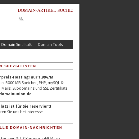
DOMAIN-ARTIKEL SUCHE:
Domain Smalltalk
Domain Tools
N SPEZIALISTEN
reis-Hosting! nur 1,99€/M
n, 5000 MB Speicher, PHP, mySQL &
 Mails, Subdomains und SSL Zertifikate.
/domainunion.de
latz ist für Sie reserviert!
ren Sie uns bei Interesse
LLE DOMAIN-NACHRICHTEN:
kerangriff: US Konzern zahlt Mega