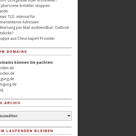
m: Lichtgestalt oder Krimineller?
Cybercrime-Ermittler stoppen
ande
ws: TLD .internal für
mensinterne Adressen
 Warnung per Mail ausblendbar: Outlook
tslücke?
uppe aus China kapert Provider
UM DOMAINS
omains können Sie pachten:
oden.de
oden.de
nigung.de
nigung.de
ag
N ARCHIV
EM LAUFENDEN BLEIBEN