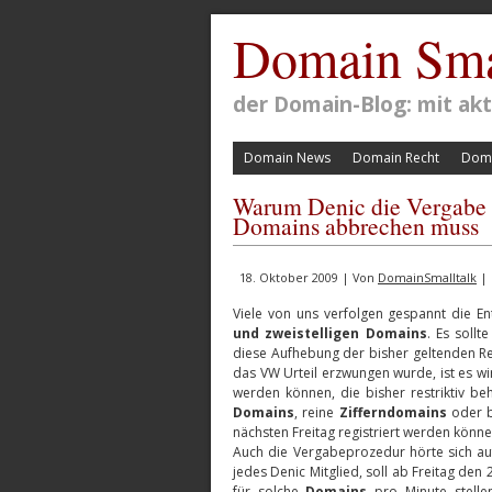
Domain Sma
der Domain-Blog: mit a
Domain News
Domain Recht
Doma
Warum Denic die Vergabe v
Domains abbrechen muss
18. Oktober 2009 | Von
DomainSmalltalk
| 
Viele von uns verfolgen gespannt die 
und zweistelligen Domains
. Es soll
diese Aufhebung der bisher geltenden Res
das VW Urteil erzwungen wurde, ist es wir
werden können, die bisher restriktiv b
Domains
, reine
Zifferndomains
oder b
nächsten Freitag registriert werden könne
Auch die Vergabeprozedur hörte sich auf
jedes Denic Mitglied, soll ab Freitag de
für solche
Domains
pro Minute stellen