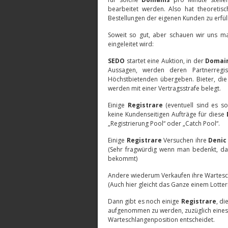
bearbeitet werden. Also hat theoretis
Bestellungen der eigenen Kunden zu erfülle
Soweit so gut, aber schauen wir uns m
eingeleitet wird:
SEDO
startet eine Auktion, in der
Domai
Aussagen, werden deren Partnerregi
Höchstbietenden übergeben. Bieter, die
werden mit einer Vertragsstrafe belegt.
Einige
Registrare
(eventuell sind es s
keine Kundenseitigen Aufträge für diese
„Registrierung Pool“ oder „Catch Pool“.
Einige
Registrare
Versuchen ihre
Denic
(Sehr fragwürdig wenn man bedenkt, das
bekommt)
Andere wiederum Verkaufen ihre Wartesc
(Auch hier gleicht das Ganze einem Lotteri
Dann gibt es noch einige
Registrare
, d
aufgenommen zu werden, zuzüglich eines f
Warteschlangenposition entscheidet.