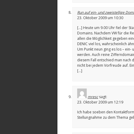
Run auf ein- und zweistellige Do
23. Oktober 2009 um 10:30
[…] Heute um 9.00 Uhr fiel der Sta
Domains. Nachdem VW für die Reg
allen die Möglichkeit gegeben ein
DENIC viel los, wahrscheinlich ä
Um Punkt neun ging es los – ein- 
werden. Auch reine Zifferndomai
diesem Fall entschied man nach de
nicht bei jedem Vorfreude auf. Ei
[…]
mresc
sagt:
23. Oktober 2009 um 12:19
Ich habe soeben den Kontaktform
Stellungnahme zu dem Thema gebe