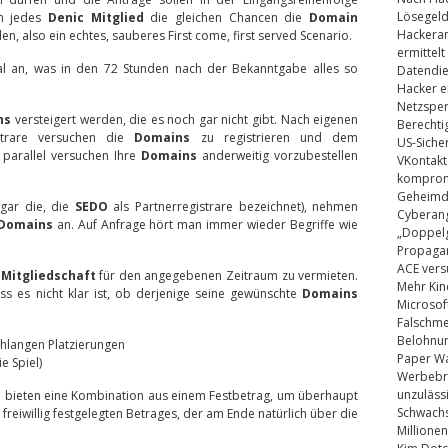
Lösegel
ch jedes
Denic Mitglied
die gleichen Chancen die
Domain
Hackeran
n, also ein echtes, sauberes First come, first served Scenario.
ermittelt
al an, was in den 72 Stunden nach der Bekanntgabe alles so
Datendie
Hacker e
Netzsper
ns
versteigert werden, die es noch gar nicht gibt. Nach eigenen
Berechti
strare versuchen die
Domains
zu registrieren und dem
US-Siche
 parallel versuchen Ihre
Domains
anderweitig vorzubestellen
VKontakt
kompromi
Geheimdi
ogar die, die
SEDO
als Partnerregistrare bezeichnet), nehmen
Cyberang
Domains
an. Auf Anfrage hört man immer wieder Begriffe wie
„Doppelg
Propaga
ACE vers
 Mitgliedschaft
für den angegebenen Zeitraum zu vermieten.
Mehr Kin
s es nicht klar ist, ob derjenige seine gewünschte
Domains
Microsof
Falschm
Belohnung
hlangen Platzierungen
Paper Wa
e Spiel)
Werbebrie
unzuläss
ie bieten eine Kombination aus einem Festbetrag, um überhaupt
Schwachs
reiwillig festgelegten Betrages, der am Ende natürlich über die
Millionen