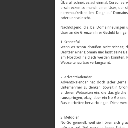
Überall schneit es auf einmal, Cursor ve
erschrecken so manch einen User, der sic
nervenaufreibenden, Dinge auf Domains 
oder unerwünscht.
Nachfolgend, die, bei Domainneulingen u
User an die Grenzen ihrer Geduld bringen
1. Schneefall
Wenn es schon draußen nicht schneit, d
Besitzer einer Domain und lässt seine B
am Nordpol neidisch werden könnten. N
Webseitenaufbau verlangsamt.
2. Adventskalender
Adventskalender hat doch jeder gerne 
Unternehmer zu denken. Soweit in Ordnun
anderen Webseiten ein, die das gleiche
rausspringen, okay, aber ein No-Go sind 
Bastelarbeiten hervorbringen. Diese werd
3. Melodien
No-Go generell, weil sie hören sich gr
möchte auf fünf verschiedenen Seiten 