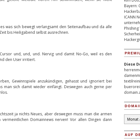
Kim Dotco
Bayern: 
Hackerb
ICANN Ne
unterneh
lles was sich bewegt verlangsamt den Seitenaufbau und da alle
Phishing
Zeit bis Heiligabend selbst ausrechnen.
Sicherhei
Hackergr
 Cursor und, und, und. Nervig und damit No-Go, weil es den
PREMI
 den User irritiert.
Diese D
herrenm
damenm
rben, Gewinnspiele anzukündigen, gehasst und ignoriert bei
textilrei
as man sich damit wieder einfängt. Deswegen auch gerne per
buerorei
nlos.
domain.
DOMAI
hnachtszeit ja nichts Neues, aber deswegen muss man die armen
Domain
en vermeintlichen Domainnews nerven! Vor allen Dingen dann
Archiv
AUF D