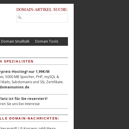
DOMAIN-ARTIKEL SUCHE:
Domain Smalltalk
Domain Tools
N SPEZIALISTEN
reis-Hosting! nur 1,99€/M
n, 5000 MB Speicher, PHP, mySQL &
 Mails, Subdomains und SSL Zertifikate.
/domainunion.de
latz ist für Sie reserviert!
ren Sie uns bei Interesse
LLE DOMAIN-NACHRICHTEN:
kerangriff: US Konzern zahlt Mega