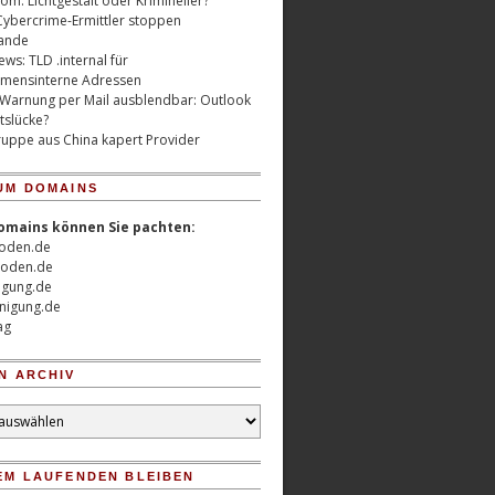
m: Lichtgestalt oder Krimineller?
Cybercrime-Ermittler stoppen
ande
ws: TLD .internal für
mensinterne Adressen
 Warnung per Mail ausblendbar: Outlook
tslücke?
uppe aus China kapert Provider
UM DOMAINS
omains können Sie pachten:
oden.de
oden.de
nigung.de
nigung.de
ag
N ARCHIV
EM LAUFENDEN BLEIBEN