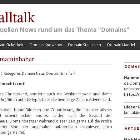
lltalk
ktuellen News rund um das Thema "Domains"
in Sicherheit
Domain Knowhow
Domain Statistiken
Domain Handel
omaininhaber
DOMAI
| Kategorie:
Domain News
,
Domain Smalltalk
Hammerp
de Domai
ihnachtszeit
unlimited
as Christuskind, sondern auch die Weihnachtszeit und damit
https:/
Un-) Sitten auf, die typisch für die heimelige Zeit im Advent sind.
Dieser P
lodien, bunte Bildchen und Countdowns, die Liste der allseits
kontaktie
it scheint schier endlos. Leider nicht die Geduld der
eue, Domainbesitzer während dieser Zeit gerne auf die Probe
haber sind hier angehalten aufmerksam mitzulesen, auch
AKTUE
ei gerne mit.
Nach Hac