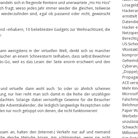
rwandeln sich in fliegende Rentiere und unerwartete „Ho Ho Hos“
Lösegel
h fragt, wieso jedes Jahr immer wieder die gleichen, teilweise
Hackeran
wiederzufinden sind, egal ob passend oder nicht, gewünscht
ermittelt
Datendie
Hacker e
nd –inhabern, 10 beliebtesten Gadgets zur Weihnachtszeit, die
Netzsper
:
Berechti
US-Siche
VKontakt
ann wenigstens in der virtuellen Welt, denkt sich so mancher
kompromi
esucher an einem Schneesturm teilhaben, dass selbst Bewohner
Geheimdi
o-Go, weil es das Lesen der Seite enorm erschwert und den
Cyberang
„Doppelg
Propaga
ACE vers
Mehr Kin
und virtuelle dann wohl auch. So oder so ähnlich scheinen
Microsof
g, nur hier reiht man sich damit in die Reihe der unzähligen
Falschm
 dachten. Solange dabei vernünftige Gewinne für die Besucher
Belohnung
die Adventskalender, die lediglich langweilige Rezeptchen oder
Paper Wa
en nur noch getoppt von denen, die nicht funktionieren!
Werbebrie
unzuläss
Schwachs
ausam an, halten den (Internet-) Verkehr nur auf und niemand
Millionen
die gleiche Melodie hören. Am schlimmsten, wenn sie nicht