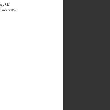
äge RSS
entare RSS