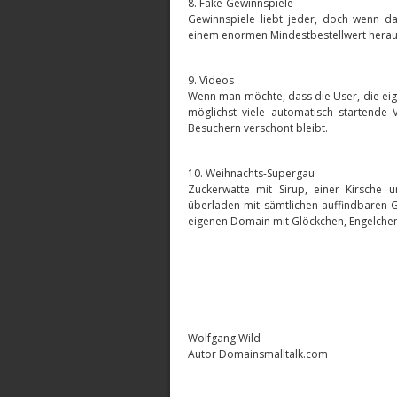
8. Fake-Gewinnspiele
Gewinnspiele liebt jeder, doch wenn d
einem enormen Mindestbestellwert heraus
9. Videos
Wenn man möchte, dass die User, die ei
möglichst viele automatisch startende 
Besuchern verschont bleibt.
10. Weihnachts-Supergau
Zuckerwatte mit Sirup, einer Kirsche u
überladen mit sämtlichen auffindbaren G
eigenen Domain mit Glöckchen, Engelchen,
Wolfgang Wild
Autor Domainsmalltalk.com