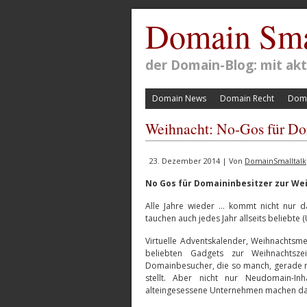
Domain Sma
der Domain-Blog: mit a
Domain News
Domain Recht
Doma
Weihnacht: No-Gos für D
23. Dezember 2014 | Von
DomainSmalltalk
No Gos für Domaininbesitzer zur We
Alle Jahre wieder … kommt nicht nur d
tauchen auch jedes Jahr allseits beliebte (
Virtuelle Adventskalender, Weihnachtsme
beliebten Gadgets zur Weihnachtsze
Domainbesucher, die so manch, gerade n
stellt. Aber nicht nur Neudomain-In
alteingesessene Unternehmen machen dab