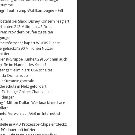
dsumme
griff auf Trump-Wahlkampagne – FBI
bstahl bei Slack: Disney Konzern reagiert
rbeuten 243 Millionen US-Dollar
ren: Providern prüfen zu selten
gungen
rheitsforscher kapert WHOIS Dienst
e gehackt? 390 Millionen Nutzer
ttiert
enst-Gruppe „Einheit 29155“ : nun auch
riffe im Namen des Kreml?
änger“ eliminiert: USA schaltet
nda-Domains ab
us Streamingportale
derschutz in Netz gefordert
t Exchange Online: Chaos nach
eldungen
 1 Million Dollar: Wer knackt die Lace
llet?
fe: Verweis auf AGB im Internet ist
ig
telle in AMD Prozessor-Chips entdeckt:
 PC dauerhaft infiziert