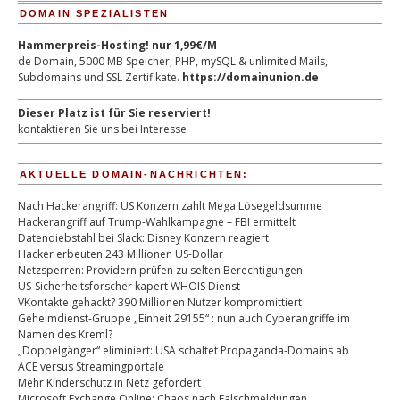
DOMAIN SPEZIALISTEN
Hammerpreis-Hosting! nur 1,99€/M
de Domain, 5000 MB Speicher, PHP, mySQL & unlimited Mails,
Subdomains und SSL Zertifikate.
https://domainunion.de
Dieser Platz ist für Sie reserviert!
kontaktieren Sie uns bei Interesse
AKTUELLE DOMAIN-NACHRICHTEN:
Nach Hackerangriff: US Konzern zahlt Mega Lösegeldsumme
Hackerangriff auf Trump-Wahlkampagne – FBI ermittelt
Datendiebstahl bei Slack: Disney Konzern reagiert
Hacker erbeuten 243 Millionen US-Dollar
Netzsperren: Providern prüfen zu selten Berechtigungen
US-Sicherheitsforscher kapert WHOIS Dienst
VKontakte gehackt? 390 Millionen Nutzer kompromittiert
Geheimdienst-Gruppe „Einheit 29155“ : nun auch Cyberangriffe im
Namen des Kreml?
„Doppelgänger“ eliminiert: USA schaltet Propaganda-Domains ab
ACE versus Streamingportale
Mehr Kinderschutz in Netz gefordert
Microsoft Exchange Online: Chaos nach Falschmeldungen