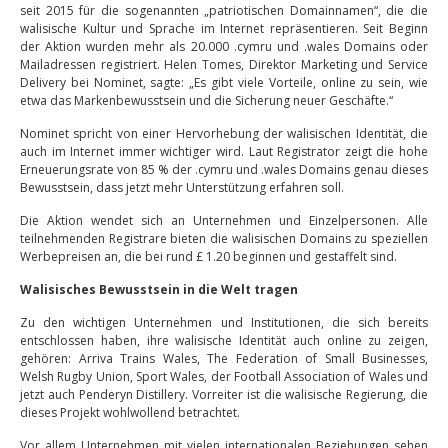
seit 2015 für die sogenannten „patriotischen Domainnamen“, die die
walisische Kultur und Sprache im Internet repräsentieren. Seit Beginn
der Aktion wurden mehr als 20.000 .cymru und .wales Domains oder
Mailadressen registriert. Helen Tomes, Direktor Marketing und Service
Delivery bei Nominet, sagte: „Es gibt viele Vorteile, online zu sein, wie
etwa das Markenbewusstsein und die Sicherung neuer Geschäfte.“
Nominet spricht von einer Hervorhebung der walisischen Identität, die
auch im Internet immer wichtiger wird. Laut Registrator zeigt die hohe
Erneuerungsrate von 85 % der .cymru und .wales Domains genau dieses
Bewusstsein, dass jetzt mehr Unterstützung erfahren soll.
Die Aktion wendet sich an Unternehmen und Einzelpersonen. Alle
teilnehmenden Registrare bieten die walisischen Domains zu speziellen
Werbepreisen an, die bei rund £ 1.20 beginnen und gestaffelt sind.
Walisisches Bewusstsein in die Welt tragen
Zu den wichtigen Unternehmen und Institutionen, die sich bereits
entschlossen haben, ihre walisische Identität auch online zu zeigen,
gehören: Arriva Trains Wales, The Federation of Small Businesses,
Welsh Rugby Union, Sport Wales, der Football Association of Wales und
jetzt auch Penderyn Distillery. Vorreiter ist die walisische Regierung, die
dieses Projekt wohlwollend betrachtet.
Vor allem Unternehmen mit vielen internationalen Beziehungen sehen