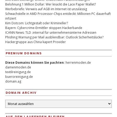
Belohnung 1 Million Dollar: Wer knackt die Lace Paper Wallet?
Werbebriefe: Verweis auf AGB im Internet ist unzulässig
Schwachstelle in AMD Prozessor-Chips entdeckt: Millionen PC dauerhaft
infiziert
Kim Dotcom: Lichtgestalt oder Krimineller?
Bayern: Cybercrime-Ermittler stoppen Hackerbande
ICANN News: TLD .internal für unternehmensinterne Adressen
Phishing Warnung per Mail ausblendbar: Outlook Sicherheitslücke?
Hackergruppe aus China kapert Provider
PREMIUM DOMAINS
Diese Domains können Sie pachten:
herrenmoden.de
damenmoden.de
textilreinigung.de
bueroreinigung.de
domain.ag
DOMAIN ARCHIV
Domain
Archiv
AUF DEM LAUFENDEN BLEIBEN