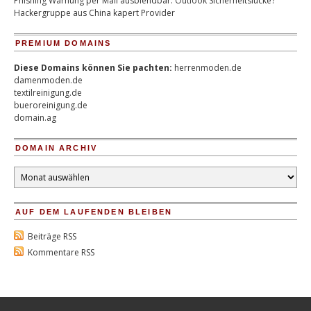
Phishing Warnung per Mail ausblendbar: Outlook Sicherheitslücke?
Hackergruppe aus China kapert Provider
PREMIUM DOMAINS
Diese Domains können Sie pachten:
herrenmoden.de
damenmoden.de
textilreinigung.de
bueroreinigung.de
domain.ag
DOMAIN ARCHIV
Domain
Archiv
AUF DEM LAUFENDEN BLEIBEN
Beiträge RSS
Kommentare RSS