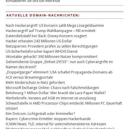
kontaktieren Sie uns bei Interesse
AKTUELLE DOMAIN-NACHRICHTEN:
Nach Hackerangriff: US Konzern zahlt Mega Lösegeldsumme
Hackerangriff auf Trump-Wahlkampagne – FBI ermittelt
Datendiebstahl bei Slack: Disney Konzern reagiert
Hacker erbeuten 243 Millionen US-Dollar
Netzsperren: Providern prüfen zu selten Berechtigungen
US-Sicherheitsforscher kapert WHOIS Dienst
VKontakte gehackt? 390 Millionen Nutzer kompromittiert
Geheimdienst-Gruppe „Einheit 29155“ : nun auch Cyberangriffe im
Namen des Kreml?
„Doppelgänger“ eliminiert: USA schaltet Propaganda-Domains ab
ACE versus Streamingportale
Mehr Kinderschutz in Netz gefordert
Microsoft Exchange Online: Chaos nach Falschmeldungen
Belohnung 1 Million Dollar: Wer knackt die Lace Paper Wallet?
Werbebriefe: Verweis auf AGB im Internet ist unzulässig
Schwachstelle in AMD Prozessor-Chips entdeckt: Millionen PC dauerhaft
infiziert
Kim Dotcom: Lichtgestalt oder Krimineller?
Bayern: Cybercrime-Ermittler stoppen Hackerbande
ICANN News: TLD .internal für unternehmensinterne Adressen