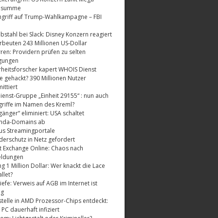
dsumme
griff auf Trump-Wahlkampagne – FBI
bstahl bei Slack: Disney Konzern reagiert
rbeuten 243 Millionen US-Dollar
ren: Providern prüfen zu selten
gungen
rheitsforscher kapert WHOIS Dienst
e gehackt? 390 Millionen Nutzer
ttiert
enst-Gruppe „Einheit 29155“ : nun auch
riffe im Namen des Kreml?
änger“ eliminiert: USA schaltet
nda-Domains ab
us Streamingportale
derschutz in Netz gefordert
t Exchange Online: Chaos nach
eldungen
 1 Million Dollar: Wer knackt die Lace
llet?
fe: Verweis auf AGB im Internet ist
ig
telle in AMD Prozessor-Chips entdeckt:
 PC dauerhaft infiziert