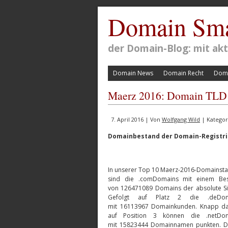
Domain Sma
der Domain-Blog: mit a
Domain News
Domain Recht
Doma
Maerz 2016: Domain TLD u
7. April 2016 | Von
Wolfgang Wild
| Kategor
Domainbestand der Domain-Registrie
In unserer Top 10 Maerz-2016-Domainstat
sind die .comDomains mit einem Be
von 126471089 Domains der absolute Si
Gefolgt auf Platz 2 die .deDom
mit 16113967 Domainkunden. Knapp d
auf Position 3 können die .netDo
mit 15823444 Domainnamen punkten. D