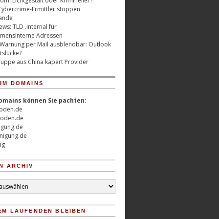
m: Lichtgestalt oder Krimineller?
Cybercrime-Ermittler stoppen
ande
ws: TLD .internal für
mensinterne Adressen
 Warnung per Mail ausblendbar: Outlook
tslücke?
uppe aus China kapert Provider
UM DOMAINS
omains können Sie pachten:
oden.de
oden.de
nigung.de
nigung.de
ag
N ARCHIV
EM LAUFENDEN BLEIBEN