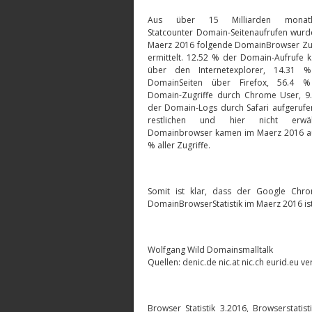
Aus über 15 Milliarden monatli
Statcounter Domain-Seitenaufrufen wur
Maerz 2016 folgende DomainBrowser Zug
ermittelt. 12.52 % der Domain-Aufrufe
über den Internetexplorer, 14.31 
DomainSeiten über Firefox, 56.4 
Domain-Zugriffe durch Chrome User, 9
der Domain-Logs durch Safari aufgerufe
restlichen und hier nicht erwä
Domainbrowser kamen im Maerz 2016 au
% aller Zugriffe.
Somit ist klar, dass der Google Ch
DomainBrowserStatistik im Maerz 2016 ist
Wolfgang Wild Domainsmalltalk
Quellen: denic.de nic.at nic.ch eurid.eu
Browser Statistik 3.2016, Browserstatis