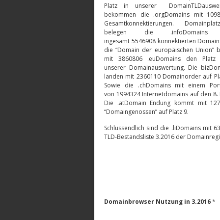
Platz in unserer DomainTLDauswer
bekommen die .orgDomains mit 109
Gesamtkonnektierungen. Domainpla
belegen die .infoDomains
ingesamt 5546908 konnektierten Domains
die “Domain der europäischen Union” b
mit 3860806 .euDomains den Platz
unserer Domainauswertung. Die bizDo
landen mit 2360110 Domainorder auf Pla
Sowie die .chDomains mit einem Port
von 1994324 Internetdomains auf den 8. P
Die .atDomain Endung kommt mit 12
“Domaingenossen” auf Platz 9.
Schlussendlich sind die .liDomains mit
TLD-Bestandsliste 3.2016 der Domainregis
Domainbrowser Nutzung in 3.2016
*