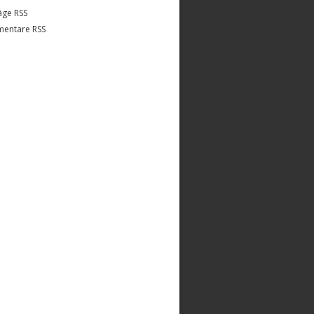
äge RSS
entare RSS