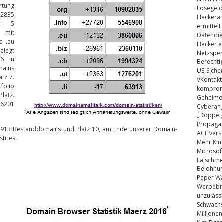
tung
Lösegel
82835
Hackeran
tz 5
ermittelt
 mit
Datendie
. .eu
Hacker e
elegt
Netzsper
 6 in
Berechti
mains
US-Siche
tz 7.
VKontakt
folio
kompromi
latz.
Geheimdi
76201
Cyberang
„Doppelg
Propaga
 63913 Bestanddomains und Platz 10, am Ende unserer Domain-
ACE vers
tries.
Mehr Kin
Microsof
Falschm
Belohnung
Paper Wa
Werbebrie
unzuläss
Schwachs
Millionen