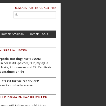
DOMAIN-ARTIKEL SUCHE:
Domain Smalltalk
Domain Tools
N SPEZIALISTEN
reis-Hosting! nur 1,99€/M
n, 5000 MB Speicher, PHP, mySQL &
 Mails, Subdomains und SSL Zertifikate.
/domainunion.de
latz ist für Sie reserviert!
ren Sie uns bei Interesse
LLE DOMAIN-NACHRICHTEN:
kerangriff: US Konzern zahlt Mega