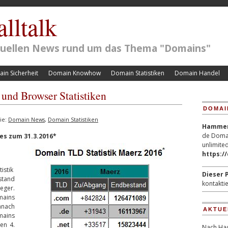
lltalk
ktuellen News rund um das Thema "Domains"
in Sicherheit
Domain Knowhow
Domain Statistiken
Domain Handel
nd Browser Statistiken
DOMAI
ie:
Domain News
,
Domain Statistiken
Hammerp
de Domai
s zum 31.3.2016*
unlimited
https:/
istik
Dieser P
stand
kontaktie
eger.
ains
anach
AKTUE
mains
en 4.
Nach Hac