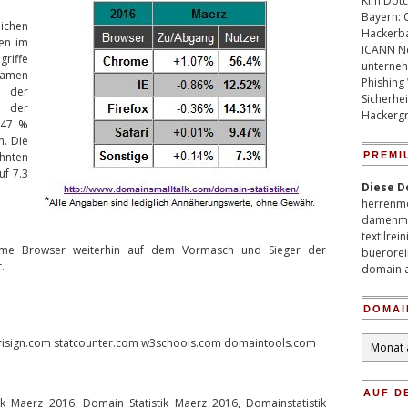
Kim Dotco
Bayern: 
chen
Hackerb
den im
ICANN Ne
riffe
unterneh
 kamen
Phishing
% der
Sicherhei
% der
Hackergr
.47 %
n. Die
hnten
PREMI
f 7.3
Diese D
herrenm
damenm
textilrei
rome Browser weiterhin auf dem Vormasch und Sieger der
buerorei
.
domain.
DOMAI
Domain
 verisign.com statcounter.com w3schools.com domaintools.com
Archiv
AUF D
tik Maerz 2016, Domain Statistik Maerz 2016, Domainstatistik