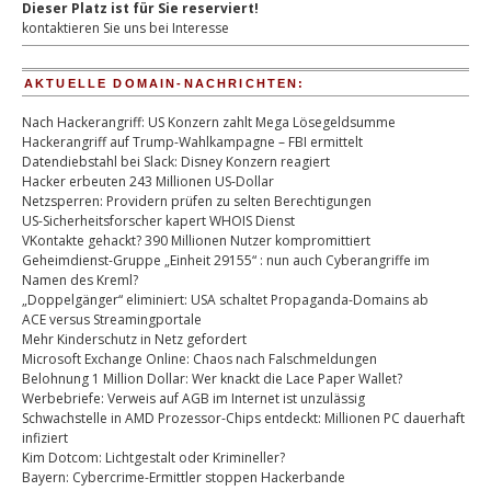
Dieser Platz ist für Sie reserviert!
kontaktieren Sie uns bei Interesse
AKTUELLE DOMAIN-NACHRICHTEN:
Nach Hackerangriff: US Konzern zahlt Mega Lösegeldsumme
Hackerangriff auf Trump-Wahlkampagne – FBI ermittelt
Datendiebstahl bei Slack: Disney Konzern reagiert
Hacker erbeuten 243 Millionen US-Dollar
Netzsperren: Providern prüfen zu selten Berechtigungen
US-Sicherheitsforscher kapert WHOIS Dienst
VKontakte gehackt? 390 Millionen Nutzer kompromittiert
Geheimdienst-Gruppe „Einheit 29155“ : nun auch Cyberangriffe im
Namen des Kreml?
„Doppelgänger“ eliminiert: USA schaltet Propaganda-Domains ab
ACE versus Streamingportale
Mehr Kinderschutz in Netz gefordert
Microsoft Exchange Online: Chaos nach Falschmeldungen
Belohnung 1 Million Dollar: Wer knackt die Lace Paper Wallet?
Werbebriefe: Verweis auf AGB im Internet ist unzulässig
Schwachstelle in AMD Prozessor-Chips entdeckt: Millionen PC dauerhaft
infiziert
Kim Dotcom: Lichtgestalt oder Krimineller?
Bayern: Cybercrime-Ermittler stoppen Hackerbande