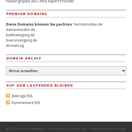
Hackergruppe aus China kapert Provider
PREMIUM DOMAINS
Diese Domains können Sie pachten:
herrenmoden.de
damenmoden.de
textilreinigung.de
bueroreinigung.de
domain.ag
DOMAIN ARCHIV
Domain
Archiv
AUF DEM LAUFENDEN BLEIBEN
Beiträge RSS
Kommentare RSS
© 2026 Domain Smalltalk |
Impressum
|
ueber uns
| Powered by
WordPress