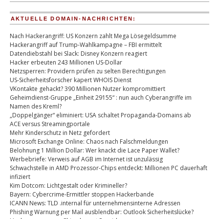
AKTUELLE DOMAIN-NACHRICHTEN:
Nach Hackerangriff: US Konzern zahlt Mega Lösegeldsumme
Hackerangriff auf Trump-Wahlkampagne – FBI ermittelt
Datendiebstahl bei Slack: Disney Konzern reagiert
Hacker erbeuten 243 Millionen US-Dollar
Netzsperren: Providern prüfen zu selten Berechtigungen
US-Sicherheitsforscher kapert WHOIS Dienst
VKontakte gehackt? 390 Millionen Nutzer kompromittiert
Geheimdienst-Gruppe „Einheit 29155“ : nun auch Cyberangriffe im
Namen des Kreml?
„Doppelgänger“ eliminiert: USA schaltet Propaganda-Domains ab
ACE versus Streamingportale
Mehr Kinderschutz in Netz gefordert
Microsoft Exchange Online: Chaos nach Falschmeldungen
Belohnung 1 Million Dollar: Wer knackt die Lace Paper Wallet?
Werbebriefe: Verweis auf AGB im Internet ist unzulässig
Schwachstelle in AMD Prozessor-Chips entdeckt: Millionen PC dauerhaft
infiziert
Kim Dotcom: Lichtgestalt oder Krimineller?
Bayern: Cybercrime-Ermittler stoppen Hackerbande
ICANN News: TLD .internal für unternehmensinterne Adressen
Phishing Warnung per Mail ausblendbar: Outlook Sicherheitslücke?