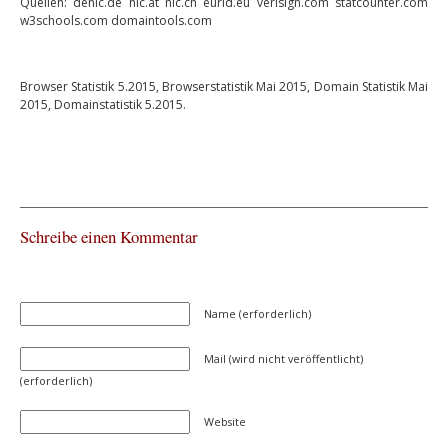
Quellen: denic.de nic.at nic.ch eurid.eu verisign.com statcounter.com
w3schools.com domaintools.com
Browser Statistik 5.2015, Browserstatistik Mai 2015, Domain Statistik Mai
2015, Domainstatistik 5.2015.
Schreibe einen Kommentar
Name (erforderlich)
Mail (wird nicht veröffentlicht)
(erforderlich)
Website