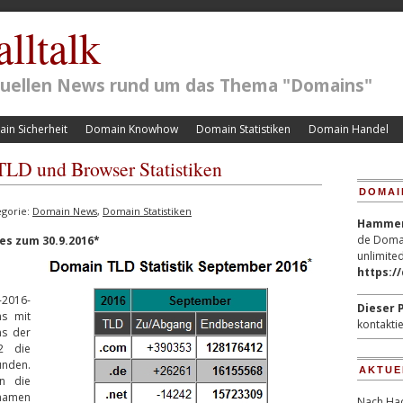
lltalk
ktuellen News rund um das Thema "Domains"
in Sicherheit
Domain Knowhow
Domain Statistiken
Domain Handel
LD und Browser Statistiken
DOMAI
egorie:
Domain News
,
Domain Statistiken
Hammerp
de Domai
s zum 30.9.2016*
unlimited
https:/
2016-
Dieser P
ns mit
kontaktie
s der
 2 die
nden.
AKTUE
n die
namen
Nach Hac