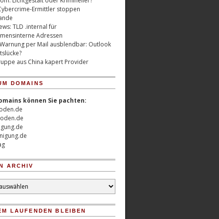
m: Lichtgestalt oder Krimineller?
Cybercrime-Ermittler stoppen
ande
ws: TLD .internal für
mensinterne Adressen
 Warnung per Mail ausblendbar: Outlook
tslücke?
uppe aus China kapert Provider
UM DOMAINS
omains können Sie pachten:
oden.de
oden.de
nigung.de
nigung.de
ag
N ARCHIV
EM LAUFENDEN BLEIBEN