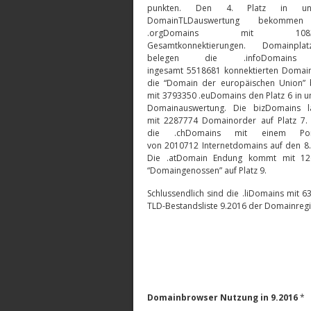
punkten. Den 4. Platz in un
DomainTLDauswertung bekomme
.orgDomains mit 1083
Gesamtkonnektierungen. Domainpl
belegen die .infoDomains
ingesamt 5518681 konnektierten Domain
die “Domain der europäischen Union” 
mit 3793350 .euDomains den Platz 6 in u
Domainauswertung. Die bizDomains l
mit 2287774 Domainorder auf Platz 7.
die .chDomains mit einem Port
von 2010712 Internetdomains auf den 8. 
Die .atDomain Endung kommt mit 12
“Domaingenossen” auf Platz 9.
Schlussendlich sind die .liDomains mit
TLD-Bestandsliste 9.2016 der Domainregis
Domainbrowser Nutzung in 9.2016
*