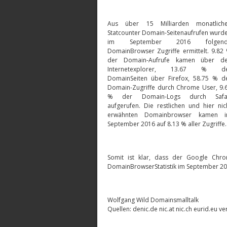
Aus über 15 Milliarden monatlich
Statcounter Domain-Seitenaufrufen wurd
im September 2016 folgend
DomainBrowser Zugriffe ermittelt. 9.82
der Domain-Aufrufe kamen über d
Internetexplorer, 13.67 % d
DomainSeiten über Firefox, 58.75 % d
Domain-Zugriffe durch Chrome User, 9.
% der Domain-Logs durch Safa
aufgerufen. Die restlichen und hier nic
erwähnten Domainbrowser kamen 
September 2016 auf 8.13 % aller Zugriffe.
Somit ist klar, dass der Google Ch
DomainBrowserStatistik im September 201
Wolfgang Wild Domainsmalltalk
Quellen: denic.de nic.at nic.ch eurid.eu