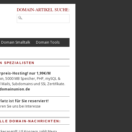
DOMAIN-ARTIKEL SUCHE:
Domain Smalltalk
Domain Tools
N SPEZIALISTEN
reis-Hosting! nur 1,99€/M
n, 5000 MB Speicher, PHP, mySQL &
 Mails, Subdomains und SSL Zertifikate.
/domainunion.de
latz ist für Sie reserviert!
ren Sie uns bei Interesse
LLE DOMAIN-NACHRICHTEN:
kerangriff: US Konzern zahlt Mega