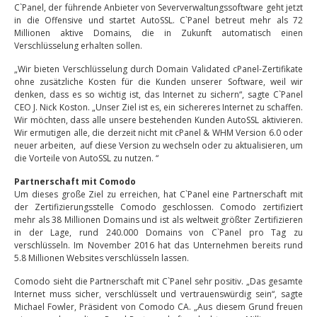
C`Panel, der führende Anbieter von Seververwaltungssoftware geht jetzt
in die Offensive und startet AutoSSL. C`Panel betreut mehr als 72
Millionen aktive Domains, die in Zukunft automatisch einen
Verschlüsselung erhalten sollen.
„Wir bieten Verschlüsselung durch Domain Validated cPanel-Zertifikate
ohne zusätzliche Kosten für die Kunden unserer Software, weil wir
denken, dass es so wichtig ist, das Internet zu sichern“, sagte C`Panel
CEO J. Nick Koston. „Unser Ziel ist es, ein sichereres Internet zu schaffen.
Wir möchten, dass alle unsere bestehenden Kunden AutoSSL aktivieren.
Wir ermutigen alle, die derzeit nicht mit cPanel & WHM Version 6.0 oder
neuer arbeiten, auf diese Version zu wechseln oder zu aktualisieren, um
die Vorteile von AutoSSL zu nutzen. “
Partnerschaft mit Comodo
Um dieses große Ziel zu erreichen, hat C`Panel eine Partnerschaft mit
der Zertifizierungsstelle Comodo geschlossen. Comodo zertifiziert
mehr als 38 Millionen Domains und ist als weltweit größter Zertifizieren
in der Lage, rund 240.000 Domains von C`Panel pro Tag zu
verschlüsseln. Im November 2016 hat das Unternehmen bereits rund
5.8 Millionen Websites verschlüsseln lassen.
Comodo sieht die Partnerschaft mit C`Panel sehr positiv. „Das gesamte
Internet muss sicher, verschlüsselt und vertrauenswürdig sein“, sagte
Michael Fowler, Präsident von Comodo CA. „Aus diesem Grund freuen