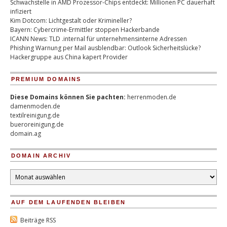
Schwachstelle in AMD Prozessor-Chips entdeckt: Millionen PC dauerhaft
infiziert
Kim Dotcom: Lichtgestalt oder Krimineller?
Bayern: Cybercrime-Ermittler stoppen Hackerbande
ICANN News: TLD .internal für unternehmensinterne Adressen
Phishing Warnung per Mail ausblendbar: Outlook Sicherheitslücke?
Hackergruppe aus China kapert Provider
PREMIUM DOMAINS
Diese Domains können Sie pachten:
herrenmoden.de
damenmoden.de
textilreinigung.de
bueroreinigung.de
domain.ag
DOMAIN ARCHIV
Domain
Archiv
AUF DEM LAUFENDEN BLEIBEN
Beiträge RSS