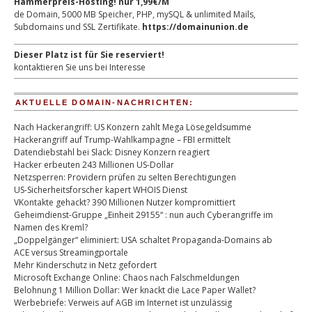
Hammerpreis-Hosting! nur 1,99€/M
de Domain, 5000 MB Speicher, PHP, mySQL & unlimited Mails,
Subdomains und SSL Zertifikate.
https://domainunion.de
Dieser Platz ist für Sie reserviert!
kontaktieren Sie uns bei Interesse
AKTUELLE DOMAIN-NACHRICHTEN:
Nach Hackerangriff: US Konzern zahlt Mega Lösegeldsumme
Hackerangriff auf Trump-Wahlkampagne – FBI ermittelt
Datendiebstahl bei Slack: Disney Konzern reagiert
Hacker erbeuten 243 Millionen US-Dollar
Netzsperren: Providern prüfen zu selten Berechtigungen
US-Sicherheitsforscher kapert WHOIS Dienst
VKontakte gehackt? 390 Millionen Nutzer kompromittiert
Geheimdienst-Gruppe „Einheit 29155“ : nun auch Cyberangriffe im
Namen des Kreml?
„Doppelgänger“ eliminiert: USA schaltet Propaganda-Domains ab
ACE versus Streamingportale
Mehr Kinderschutz in Netz gefordert
Microsoft Exchange Online: Chaos nach Falschmeldungen
Belohnung 1 Million Dollar: Wer knackt die Lace Paper Wallet?
Werbebriefe: Verweis auf AGB im Internet ist unzulässig