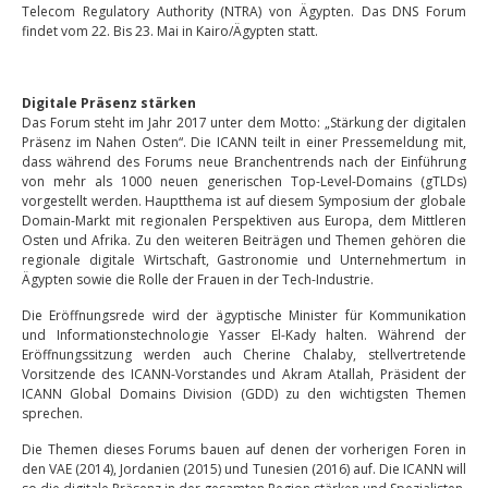
Telecom Regulatory Authority (NTRA) von Ägypten. Das DNS Forum
findet vom 22. Bis 23. Mai in Kairo/Ägypten statt.
Digitale Präsenz stärken
Das Forum steht im Jahr 2017 unter dem Motto: „Stärkung der digitalen
Präsenz im Nahen Osten“. Die ICANN teilt in einer Pressemeldung mit,
dass während des Forums neue Branchentrends nach der Einführung
von mehr als 1000 neuen generischen Top-Level-Domains (gTLDs)
vorgestellt werden. Hauptthema ist auf diesem Symposium der globale
Domain-Markt mit regionalen Perspektiven aus Europa, dem Mittleren
Osten und Afrika. Zu den weiteren Beiträgen und Themen gehören die
regionale digitale Wirtschaft, Gastronomie und Unternehmertum in
Ägypten sowie die Rolle der Frauen in der Tech-Industrie.
Die Eröffnungsrede wird der ägyptische Minister für Kommunikation
und Informationstechnologie Yasser El-Kady halten. Während der
Eröffnungssitzung werden auch Cherine Chalaby, stellvertretende
Vorsitzende des ICANN-Vorstandes und Akram Atallah, Präsident der
ICANN Global Domains Division (GDD) zu den wichtigsten Themen
sprechen.
Die Themen dieses Forums bauen auf denen der vorherigen Foren in
den VAE (2014), Jordanien (2015) und Tunesien (2016) auf. Die ICANN will