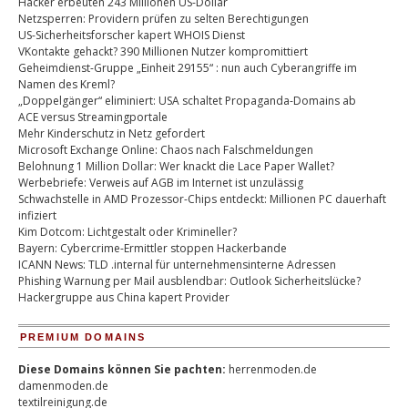
Hacker erbeuten 243 Millionen US-Dollar
Netzsperren: Providern prüfen zu selten Berechtigungen
US-Sicherheitsforscher kapert WHOIS Dienst
VKontakte gehackt? 390 Millionen Nutzer kompromittiert
Geheimdienst-Gruppe „Einheit 29155“ : nun auch Cyberangriffe im
Namen des Kreml?
„Doppelgänger“ eliminiert: USA schaltet Propaganda-Domains ab
ACE versus Streamingportale
Mehr Kinderschutz in Netz gefordert
Microsoft Exchange Online: Chaos nach Falschmeldungen
Belohnung 1 Million Dollar: Wer knackt die Lace Paper Wallet?
Werbebriefe: Verweis auf AGB im Internet ist unzulässig
Schwachstelle in AMD Prozessor-Chips entdeckt: Millionen PC dauerhaft
infiziert
Kim Dotcom: Lichtgestalt oder Krimineller?
Bayern: Cybercrime-Ermittler stoppen Hackerbande
ICANN News: TLD .internal für unternehmensinterne Adressen
Phishing Warnung per Mail ausblendbar: Outlook Sicherheitslücke?
Hackergruppe aus China kapert Provider
PREMIUM DOMAINS
Diese Domains können Sie pachten:
herrenmoden.de
damenmoden.de
textilreinigung.de