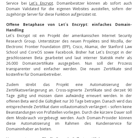
Service bei
Let`s Encrypt
. Domainbesitzer können ab sofort auch
Domain Validated für die eigenen Websites ausstellen, sofern der
zugehörige Server für diese Funktion aufgerüstet ist.
Offene Betaphase von Let`s Encrypt: einfaches Domain-
Handling
Let`s Encrypt ist ein Projekt der amerikanischen Internet Security
Research Group. Unterstützer des neuen Projektes sind Mozilla, der
Electronic Frontier Foundation (EFF), Cisco, Akamai, der Stanford Law
School und CoreOS sowie Facebook. Bisher hat Let`s Encrypt in der
geschlossenen Beta gearbeitet und laut interner Statistik mehr als
26.000 Domainzertifikate ausgegeben. Nun soll der Prozess
transparenter und einfacher werden. Die neuen Zertifikate sind
kostenfrei für Domainbetreiber.
Zudem strebt das Projekt eine Automatisierung der
Zertifikatsverlängerung an. Cross-signierte Zertifikate sind derzeit 90
Tage gültig und müssen dann aufwändig erneuert werden. In der
offenen Beta wird die Gültigkeit nur 30 Tage betragen. Danach wird das
entsprechende Zertifikat dann vollautomatisch verlängert – sofern keine
Beanstandungen von Prüfstellen vorliegen. Durch die kürzere Dauer soll
dem Missbrauch vorgebeugt werden. Auch Domain-Provider können
diese Automatisierung im Rahmen des Kundenservice für
Domaininhaber an bieten.