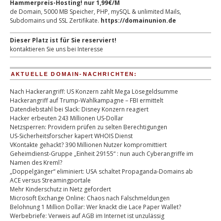
Hammerpreis-Hosting! nur 1,99€/M
de Domain, 5000 MB Speicher, PHP, mySQL & unlimited Mails,
Subdomains und SSL Zertifikate.
https://domainunion.de
Dieser Platz ist für Sie reserviert!
kontaktieren Sie uns bei Interesse
AKTUELLE DOMAIN-NACHRICHTEN:
Nach Hackerangriff: US Konzern zahlt Mega Lösegeldsumme
Hackerangriff auf Trump-Wahlkampagne – FBI ermittelt
Datendiebstahl bei Slack: Disney Konzern reagiert
Hacker erbeuten 243 Millionen US-Dollar
Netzsperren: Providern prüfen zu selten Berechtigungen
US-Sicherheitsforscher kapert WHOIS Dienst
VKontakte gehackt? 390 Millionen Nutzer kompromittiert
Geheimdienst-Gruppe „Einheit 29155“ : nun auch Cyberangriffe im
Namen des Kreml?
„Doppelgänger“ eliminiert: USA schaltet Propaganda-Domains ab
ACE versus Streamingportale
Mehr Kinderschutz in Netz gefordert
Microsoft Exchange Online: Chaos nach Falschmeldungen
Belohnung 1 Million Dollar: Wer knackt die Lace Paper Wallet?
Werbebriefe: Verweis auf AGB im Internet ist unzulässig