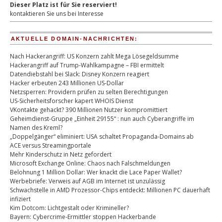
Dieser Platz ist für Sie reserviert!
kontaktieren Sie uns bei Interesse
AKTUELLE DOMAIN-NACHRICHTEN:
Nach Hackerangriff: US Konzern zahlt Mega Lösegeldsumme
Hackerangriff auf Trump-Wahlkampagne – FBI ermittelt
Datendiebstahl bei Slack: Disney Konzern reagiert
Hacker erbeuten 243 Millionen US-Dollar
Netzsperren: Providern prüfen zu selten Berechtigungen
US-Sicherheitsforscher kapert WHOIS Dienst
VKontakte gehackt? 390 Millionen Nutzer kompromittiert
Geheimdienst-Gruppe „Einheit 29155“ : nun auch Cyberangriffe im
Namen des Kreml?
„Doppelgänger“ eliminiert: USA schaltet Propaganda-Domains ab
ACE versus Streamingportale
Mehr Kinderschutz in Netz gefordert
Microsoft Exchange Online: Chaos nach Falschmeldungen
Belohnung 1 Million Dollar: Wer knackt die Lace Paper Wallet?
Werbebriefe: Verweis auf AGB im Internet ist unzulässig
Schwachstelle in AMD Prozessor-Chips entdeckt: Millionen PC dauerhaft
infiziert
Kim Dotcom: Lichtgestalt oder Krimineller?
Bayern: Cybercrime-Ermittler stoppen Hackerbande