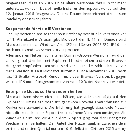
hingewiesen, dass ab 2016 einige ältere Versionen des IE nicht mehr
unterstützt werden. Das offizielle Ende für den Support wurde auf den
12. Januar 2016 festgesetzt. Dieses Datum kennzeichnet den ersten
Patchday des neuen Jahres.
Supportende für viele IE Versionen
Das Supportende am sogenannten Patchday betrifft alle Versionen vor
IE 11. Als aktuelle Version gibt Microsoft den IE 11 an. Danach wird
Microsoft nur noch Windows Vista SP2 und Server 2008 SP2, IE 10 nur
noch unter Windows Server 2012 supporten.
Allen anderen Nutzern von älteren Domain-Browser-Versionen wird der
Umstieg auf den Internet Explorer 11 oder einen anderen Browser
dringend empfohlen. Betroffen sind vor allem die zahlreichen Nutzer
der IE Version 8. Laut Microsoft surften bis Ende November 2015 noch
fast 12 % aller Microsoft Kunden mit dieser Browser Version. Dagegen
werden IE 9 und 10 insgesamt nur von rund 10 % der Nutzer verwendet.
Enterprise Modus soll Anwendern helfen
Microsoft kann bisher nicht einschätzen, wie viele User zügig auf den
Explorer 11 umsteigen oder sich ganz vom Browser abwenden und zur
Konkurrenz abwandern. Die Erfahrung hat gezeigt, dass viele Nutzer
nicht direkt nach einem Supportende auf neue Versionen umsteigen. Als
Windows XP im Jahr 2014 aus dem Support ging, war der Drang zum
Wechsel eher verhalten. Der Anteil der Nutzer sank in zwischen dem
ersten und dritten Quartal nur um 10 %. Selbst im Oktober 2015 betrug