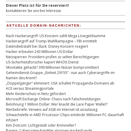
Dieser Platz ist für Sie reserviert!
kontaktieren Sie uns bei Interesse
AKTUELLE DOMAIN-NACHRICHTEN:
Nach Hackerangriff: US Konzern zahlt Mega Lösegeldsumme
Hackerangriff auf Trump-Wahlkampagne – FBI ermittelt
Datendiebstahl bei Slack: Disney Konzern reagiert
Hacker erbeuten 243 Millionen US-Dollar
Netzsperren: Providern prüfen zu selten Berechtigungen
US-Sicherheitsforscher kapert WHOIS Dienst
VKontakte gehackt? 390 Millionen Nutzer kompromittiert
Geheimdienst-Gruppe „Einheit 29155“ : nun auch Cyberangriffe im
Namen des Kreml?
„Doppelgänger“ eliminiert: USA schaltet Propaganda-Domains ab
ACE versus Streamingportale
Mehr Kinderschutz in Netz gefordert
Microsoft Exchange Online: Chaos nach Falschmeldungen
Belohnung 1 Million Dollar: Wer knackt die Lace Paper Wallet?
Werbebriefe: Verweis auf AGB im Internet ist unzulässig
Schwachstelle in AMD Prozessor-Chips entdeckt: Millionen PC dauerhaft
infiziert
Kim Dotcom: Lichtgestalt oder Krimineller?
Bayern: Cybercrime-Ermittler stoppen Hackerbande