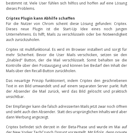
bestimmt ist. Viele User fühlen sich hilflos und hoffen auf eine Lösung
dieses Problems.
Criptex Plugin kann Abhilfe schaffen
Für die Nutzer von Chrom scheint diese Lösung gefunden: Criptex.
Dieses neue Plugin ist die Start-Up Idee eines noch jungen
Unternehmens. Es hilft, Mails zu verschlüsseln oder bei Notwendigkeit
auch zurückzuholen.
Criptex ist multifunktional. Es wird im Browser installiert und sorgt für
mehr Sicherheit. Bevor die User Mails verschicken, setzen sie den
„Enabled“ Button, der die Mail verschlüsselt. Somit behalten sie die
Kontrolle über den Postausgang und können bei Bedarf den Inhalt der
Mails über den Recall-Button zurückholen.
Das neuartige Prinzip funktioniert, indem Criptex den geschriebenen
Text in ein Bild umwandelt und auf einem separaten Server parkt. Ruft
der Absender die Mail zurück, wird das Bild gelöscht und praktisch
unsichtbar.
Der Empfänger kann die falsch adressierten Mails jetzt zwar noch öffnen
und sieht auch den Absender. Statt des ursprünglichen Inhalts wird aber
dann Werbung angezeigt.
Criptex befindet sich derzeit in der Beta-Phase und wurde im Mai auf
der New Yorker TechCrunch Disrupt vorgestellt. Mit Erfolg, denn private