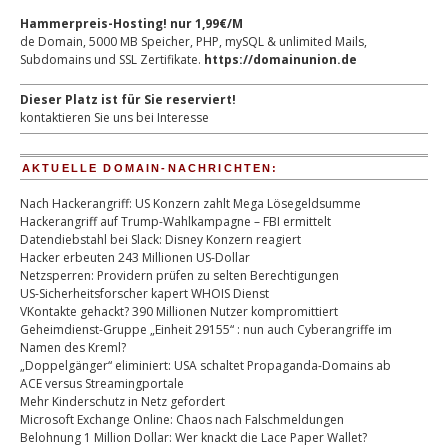
Hammerpreis-Hosting! nur 1,99€/M
de Domain, 5000 MB Speicher, PHP, mySQL & unlimited Mails,
Subdomains und SSL Zertifikate.
https://domainunion.de
Dieser Platz ist für Sie reserviert!
kontaktieren Sie uns bei Interesse
AKTUELLE DOMAIN-NACHRICHTEN:
Nach Hackerangriff: US Konzern zahlt Mega Lösegeldsumme
Hackerangriff auf Trump-Wahlkampagne – FBI ermittelt
Datendiebstahl bei Slack: Disney Konzern reagiert
Hacker erbeuten 243 Millionen US-Dollar
Netzsperren: Providern prüfen zu selten Berechtigungen
US-Sicherheitsforscher kapert WHOIS Dienst
VKontakte gehackt? 390 Millionen Nutzer kompromittiert
Geheimdienst-Gruppe „Einheit 29155“ : nun auch Cyberangriffe im
Namen des Kreml?
„Doppelgänger“ eliminiert: USA schaltet Propaganda-Domains ab
ACE versus Streamingportale
Mehr Kinderschutz in Netz gefordert
Microsoft Exchange Online: Chaos nach Falschmeldungen
Belohnung 1 Million Dollar: Wer knackt die Lace Paper Wallet?