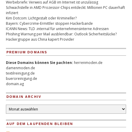
Werbebriefe: Verweis auf AGB im Internet ist unzulässig
Schwachstelle in AMD Prozessor-Chips entdeckt: Millionen PC dauerhaft
infiziert
Kim Dotcom: Lichtgestalt oder Krimineller?
Bayern: Cybercrime-Ermittler stoppen Hackerbande
ICANN News: TLD .internal für unternehmensinterne Adressen
Phishing Warnung per Mail ausblendbar: Outlook Sicherheitslücke?
Hackergruppe aus China kapert Provider
PREMIUM DOMAINS
Diese Domains können Sie pachten:
herrenmoden.de
damenmoden.de
textilreinigung.de
bueroreinigung.de
domain.ag
DOMAIN ARCHIV
Domain
Archiv
AUF DEM LAUFENDEN BLEIBEN