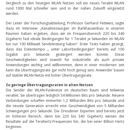
Vergleich zu den heutigen WLAN Netzen soll ein neues Terabit WLAN
rund 1000 Mal schneller sein und in der nahen Zukunft eingesetzt
werden.
Der Leiter der Forschungsabteilung, Professor Gerhard Fettweis, sagte
dazu im Interview: „Kanalmessungen im Barkhausenbau in unseren
Räumen haben ergeben, dass wir im Frequenzbereich 220 bis 340
Gigahertz fast ideale Bedingungen für 1 Terabit je Sekunden im WLAN
bei nur 100 Milliwatt Sendeleistung haben“. Erste Tests haben gezeigt,
dass das Datentempo „ unter Laborbedingungen“ bereits auf 100
Gigabit pro Sekunde gesteigert werden konnte. Diese
Geschwindigkeiten sind sowohl für industrielle als auch private
Anwendungen wichtig und willkommen, denn in einer modernen zeit
kann die Übertragungsrate gar nicht hoch genug sein. Anwender bauen
auf stabile WLAN Netze mit hoher Übertragungsrate.
Zu geringe Übertragungsraten in alten Netzen
Die Sender der WLAN-Funknetze im deutschen Raum sind teilweise
veraltet. Sie übertragen lediglich 54 Millionen Bits pro Sekunde. Neuere
Verbindungen schaffen immerhin 1,2 Milliarden Bits pro Sekunde und
die neuste Generation erreicht eine Geschwindigkeit von 5 Milliarden
Schwingungen pro Sekunde. Die Dresdener Experten sind bereits jetzt
im höheren Bereich, denn bei 220 bis 340 Gigahertz weisen die
Resultate auf die Terahertz-Frequenzen hin, die bei einer Billion Hertz
beginnen.