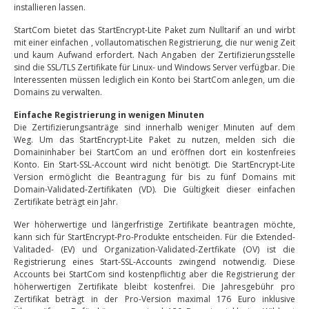
installieren lassen.
StartCom bietet das StartEncrypt-Lite Paket zum Nulltarif an und wirbt
mit einer einfachen , vollautomatischen Registrierung, die nur wenig Zeit
und kaum Aufwand erfordert. Nach Angaben der Zertifizierungsstelle
sind die SSL/TLS Zertifikate für Linux- und Windows Server verfügbar. Die
Interessenten müssen lediglich ein Konto bei StartCom anlegen, um die
Domains zu verwalten.
Einfache Registrierung in wenigen Minuten
Die Zertifizierungsanträge sind innerhalb weniger Minuten auf dem
Weg. Um das StartEncrypt-Lite Paket zu nutzen, melden sich die
Domaininhaber bei StartCom an und eröffnen dort ein kostenfreies
Konto. Ein Start-SSL-Account wird nicht benötigt. Die StartEncrypt-Lite
Version ermöglicht die Beantragung für bis zu fünf Domains mit
Domain-Validated-Zertifikaten (VD). Die Gültigkeit dieser einfachen
Zertifikate beträgt ein Jahr.
Wer höherwertige und längerfristige Zertifikate beantragen möchte,
kann sich für StartEncrypt-Pro-Produkte entscheiden. Für die Extended-
Valitaded- (EV) und Organization-Validated-Zertfikate (OV) ist die
Registrierung eines Start-SSL-Accounts zwingend notwendig. Diese
Accounts bei StartCom sind kostenpflichtig aber die Registrierung der
höherwertigen Zertifikate bleibt kostenfrei. Die Jahresgebühr pro
Zertifikat beträgt in der Pro-Version maximal 176 Euro inklusive