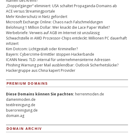
Namen des Kreml?
„Doppelgänger“ eliminiert: USA schaltet Propaganda-Domains ab
ACE versus Streamingportale
Mehr Kinderschutz in Netz gefordert
Microsoft Exchange Online: Chaos nach Falschmeldungen
Belohnung 1 Million Dollar: Wer knackt die Lace Paper Wallet?
Werbebriefe: Verweis auf AGB im Internet ist unzulässig
Schwachstelle in AMD Prozessor-Chips entdeckt: Millionen PC dauerhaft
infiziert
Kim Dotcom: Lichtgestalt oder Krimineller?
Bayern: Cybercrime-Ermittler stoppen Hackerbande
ICANN News: TLD .internal für unternehmensinterne Adressen
Phishing Warnung per Mail ausblendbar: Outlook Sicherheitslücke?
Hackergruppe aus China kapert Provider
PREMIUM DOMAINS
Diese Domains können Sie pachten:
herrenmoden.de
damenmoden.de
textilreinigung.de
bueroreinigung.de
domain.ag
DOMAIN ARCHIV