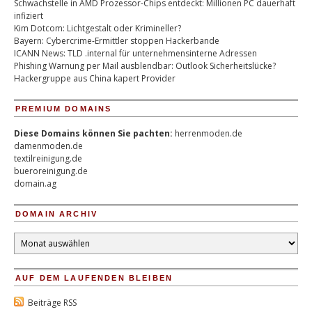
Schwachstelle in AMD Prozessor-Chips entdeckt: Millionen PC dauerhaft
infiziert
Kim Dotcom: Lichtgestalt oder Krimineller?
Bayern: Cybercrime-Ermittler stoppen Hackerbande
ICANN News: TLD .internal für unternehmensinterne Adressen
Phishing Warnung per Mail ausblendbar: Outlook Sicherheitslücke?
Hackergruppe aus China kapert Provider
PREMIUM DOMAINS
Diese Domains können Sie pachten:
herrenmoden.de
damenmoden.de
textilreinigung.de
bueroreinigung.de
domain.ag
DOMAIN ARCHIV
Domain
Archiv
AUF DEM LAUFENDEN BLEIBEN
Beiträge RSS