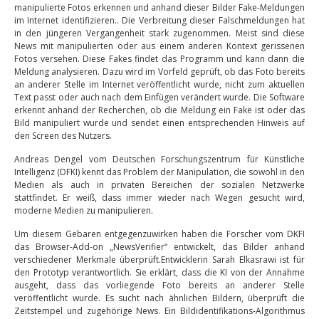
manipulierte Fotos erkennen und anhand dieser Bilder Fake-Meldungen
im Internet identifizieren.. Die Verbreitung dieser Falschmeldungen hat
in den jüngeren Vergangenheit stark zugenommen. Meist sind diese
News mit manipulierten oder aus einem anderen Kontext gerissenen
Fotos versehen. Diese Fakes findet das Programm und kann dann die
Meldung analysieren. Dazu wird im Vorfeld geprüft, ob das Foto bereits
an anderer Stelle im Internet veröffentlicht wurde, nicht zum aktuellen
Text passt oder auch nach dem Einfügen verändert wurde. Die Software
erkennt anhand der Recherchen, ob die Meldung ein Fake ist oder das
Bild manipuliert wurde und sendet einen entsprechenden Hinweis auf
den Screen des Nutzers.
Andreas Dengel vom Deutschen Forschungszentrum für Künstliche
Intelligenz (DFKI) kennt das Problem der Manipulation, die sowohl in den
Medien als auch in privaten Bereichen der sozialen Netzwerke
stattfindet. Er weiß, dass immer wieder nach Wegen gesucht wird,
moderne Medien zu manipulieren.
Um diesem Gebaren entgegenzuwirken haben die Forscher vom DKFI
das Browser-Add-on „NewsVerifier“ entwickelt, das Bilder anhand
verschiedener Merkmale überprüft.Entwicklerin Sarah Elkasrawi ist für
den Prototyp verantwortlich. Sie erklärt, dass die KI von der Annahme
ausgeht, dass das vorliegende Foto bereits an anderer Stelle
veröffentlicht wurde. Es sucht nach ähnlichen Bildern, überprüft die
Zeitstempel und zugehörige News. Ein Bildidentifikations-Algorithmus