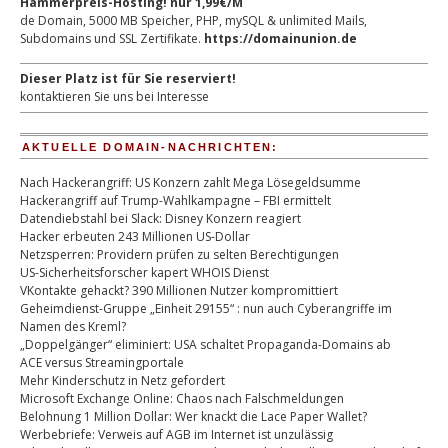
Hammerpreis-Hosting! nur 1,99€/M
de Domain, 5000 MB Speicher, PHP, mySQL & unlimited Mails,
Subdomains und SSL Zertifikate.
https://domainunion.de
Dieser Platz ist für Sie reserviert!
kontaktieren Sie uns bei Interesse
AKTUELLE DOMAIN-NACHRICHTEN:
Nach Hackerangriff: US Konzern zahlt Mega Lösegeldsumme
Hackerangriff auf Trump-Wahlkampagne – FBI ermittelt
Datendiebstahl bei Slack: Disney Konzern reagiert
Hacker erbeuten 243 Millionen US-Dollar
Netzsperren: Providern prüfen zu selten Berechtigungen
US-Sicherheitsforscher kapert WHOIS Dienst
VKontakte gehackt? 390 Millionen Nutzer kompromittiert
Geheimdienst-Gruppe „Einheit 29155“ : nun auch Cyberangriffe im
Namen des Kreml?
„Doppelgänger“ eliminiert: USA schaltet Propaganda-Domains ab
ACE versus Streamingportale
Mehr Kinderschutz in Netz gefordert
Microsoft Exchange Online: Chaos nach Falschmeldungen
Belohnung 1 Million Dollar: Wer knackt die Lace Paper Wallet?
Werbebriefe: Verweis auf AGB im Internet ist unzulässig