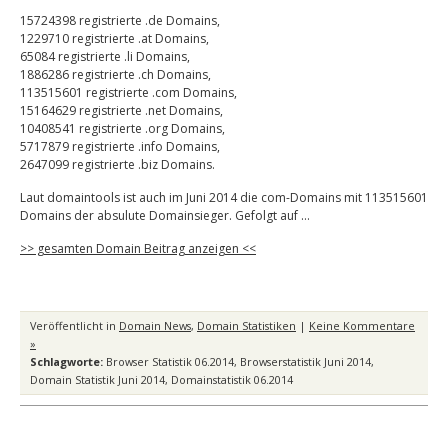
15724398 registrierte .de Domains,
1229710 registrierte .at Domains,
65084 registrierte .li Domains,
1886286 registrierte .ch Domains,
113515601 registrierte .com Domains,
15164629 registrierte .net Domains,
10408541 registrierte .org Domains,
5717879 registrierte .info Domains,
2647099 registrierte .biz Domains.
Laut domaintools ist auch im Juni 2014 die com-Domains mit 113515601
Domains der absulute Domainsieger. Gefolgt auf …
>> gesamten Domain Beitrag anzeigen <<
Veröffentlicht in
Domain News
,
Domain Statistiken
|
Keine Kommentare
»
Schlagworte:
Browser Statistik 06.2014
,
Browserstatistik Juni 2014
,
Domain Statistik Juni 2014
,
Domainstatistik 06.2014