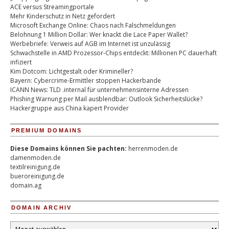
ACE versus Streamingportale
Mehr Kinderschutz in Netz gefordert
Microsoft Exchange Online: Chaos nach Falschmeldungen
Belohnung 1 Million Dollar: Wer knackt die Lace Paper Wallet?
Werbebriefe: Verweis auf AGB im Internet ist unzulässig
Schwachstelle in AMD Prozessor-Chips entdeckt: Millionen PC dauerhaft
infiziert
Kim Dotcom: Lichtgestalt oder Krimineller?
Bayern: Cybercrime-Ermittler stoppen Hackerbande
ICANN News: TLD .internal für unternehmensinterne Adressen
Phishing Warnung per Mail ausblendbar: Outlook Sicherheitslücke?
Hackergruppe aus China kapert Provider
PREMIUM DOMAINS
Diese Domains können Sie pachten:
herrenmoden.de
damenmoden.de
textilreinigung.de
bueroreinigung.de
domain.ag
DOMAIN ARCHIV
Domain