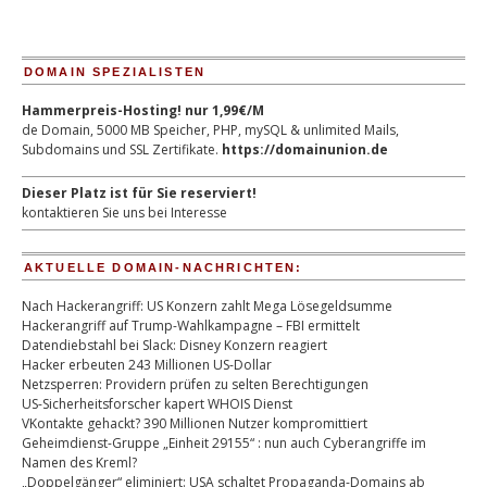
DOMAIN SPEZIALISTEN
Hammerpreis-Hosting! nur 1,99€/M
de Domain, 5000 MB Speicher, PHP, mySQL & unlimited Mails,
Subdomains und SSL Zertifikate.
https://domainunion.de
Dieser Platz ist für Sie reserviert!
kontaktieren Sie uns bei Interesse
AKTUELLE DOMAIN-NACHRICHTEN:
Nach Hackerangriff: US Konzern zahlt Mega Lösegeldsumme
Hackerangriff auf Trump-Wahlkampagne – FBI ermittelt
Datendiebstahl bei Slack: Disney Konzern reagiert
Hacker erbeuten 243 Millionen US-Dollar
Netzsperren: Providern prüfen zu selten Berechtigungen
US-Sicherheitsforscher kapert WHOIS Dienst
VKontakte gehackt? 390 Millionen Nutzer kompromittiert
Geheimdienst-Gruppe „Einheit 29155“ : nun auch Cyberangriffe im
Namen des Kreml?
„Doppelgänger“ eliminiert: USA schaltet Propaganda-Domains ab