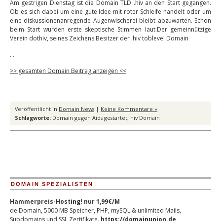
Am gestrigen Dienstag ist die Domain TLD .hiv an den Start gegangen.
Ob es sich dabei um eine gute Idee mit roter Schleife handelt oder um
eine diskussionenanregende Augenwischerei bleibt abzuwarten. Schon
beim Start wurden erste skeptische Stimmen laut.Der gemeinnützige
Verein dothiv, seines Zeichens Besitzer der .hiv toblevel Domain
…
>> gesamten Domain Beitrag anzeigen <<
Veröffentlicht in
Domain News
|
Keine Kommentare »
Schlagworte:
Domain gegen Aids gestartet
,
hiv Domain
DOMAIN SPEZIALISTEN
Hammerpreis-Hosting! nur 1,99€/M
de Domain, 5000 MB Speicher, PHP, mySQL & unlimited Mails,
Subdomains und SSL Zertifikate.
https://domainunion.de