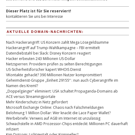
Dieser Platz ist für Sie reserviert!
kontaktieren Sie uns bei Interesse
AKTUELLE DOMAIN-NACHRICHTEN:
Nach Hackerangriff: US Konzern zahlt Mega Lösegeldsumme
Hackerangriff auf Trump-Wahlkampagne – FBI ermittelt
Datendiebstahl bei Slack: Disney Konzern reagiert
Hacker erbeuten 243 Millionen US-Dollar
Netzsperren: Providern prüfen zu selten Berechtigungen
US-Sicherheitsforscher kapert WHOIS Dienst
VKontakte gehackt? 390 Millionen Nutzer kompromittiert
Geheimdienst-Gruppe „Einheit 29155“ : nun auch Cyberangriffe im
Namen des Kreml?
„Doppelgänger“ eliminiert: USA schaltet Propaganda-Domains ab
ACE versus Streamingportale
Mehr Kinderschutz in Netz gefordert
Microsoft Exchange Online: Chaos nach Falschmeldungen
Belohnung 1 Million Dollar: Wer knackt die Lace Paper Wallet?
Werbebriefe: Verweis auf AGB im Internet ist unzulässig
Schwachstelle in AMD Prozessor-Chips entdeckt: Millionen PC dauerhaft
infiziert
Kim Dotcom: Lichtgestalt oder Krimineller?