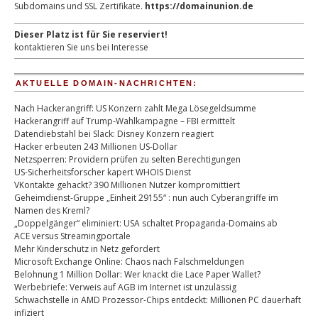
Subdomains und SSL Zertifikate.
https://domainunion.de
Dieser Platz ist für Sie reserviert!
kontaktieren Sie uns bei Interesse
AKTUELLE DOMAIN-NACHRICHTEN:
Nach Hackerangriff: US Konzern zahlt Mega Lösegeldsumme
Hackerangriff auf Trump-Wahlkampagne – FBI ermittelt
Datendiebstahl bei Slack: Disney Konzern reagiert
Hacker erbeuten 243 Millionen US-Dollar
Netzsperren: Providern prüfen zu selten Berechtigungen
US-Sicherheitsforscher kapert WHOIS Dienst
VKontakte gehackt? 390 Millionen Nutzer kompromittiert
Geheimdienst-Gruppe „Einheit 29155“ : nun auch Cyberangriffe im
Namen des Kreml?
„Doppelgänger“ eliminiert: USA schaltet Propaganda-Domains ab
ACE versus Streamingportale
Mehr Kinderschutz in Netz gefordert
Microsoft Exchange Online: Chaos nach Falschmeldungen
Belohnung 1 Million Dollar: Wer knackt die Lace Paper Wallet?
Werbebriefe: Verweis auf AGB im Internet ist unzulässig
Schwachstelle in AMD Prozessor-Chips entdeckt: Millionen PC dauerhaft
infiziert