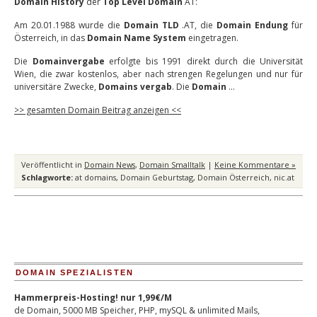
Domain History
der
Top Level Domain
AT:
Am 20.01.1988 wurde die
Domain TLD
.AT, die
Domain Endung
für
Österreich, in das
Domain Name System
eingetragen.
Die
Domainvergabe
erfolgte bis 1991 direkt durch die Universität
Wien, die zwar kostenlos, aber nach strengen Regelungen und nur für
universitäre Zwecke,
Domains vergab
. Die
Domain
…
>> gesamten Domain Beitrag anzeigen <<
Veröffentlicht in
Domain News
,
Domain Smalltalk
|
Keine Kommentare »
Schlagworte:
at domains
,
Domain Geburtstag
,
Domain Österreich
,
nic.at
DOMAIN SPEZIALISTEN
Hammerpreis-Hosting! nur 1,99€/M
de Domain, 5000 MB Speicher, PHP, mySQL & unlimited Mails,