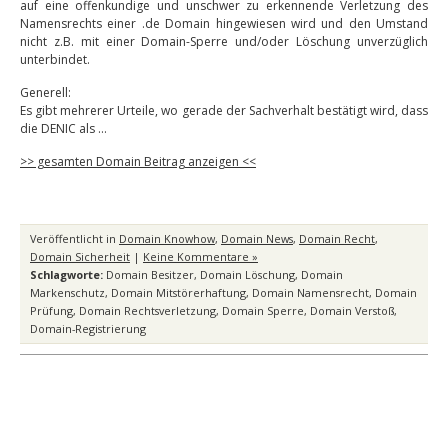
auf eine offenkundige und unschwer zu erkennende Verletzung des
Namensrechts einer .de Domain hingewiesen wird und den Umstand
nicht z.B. mit einer Domain-Sperre und/oder Löschung unverzüglich
unterbindet.
Generell:
Es gibt mehrerer Urteile, wo gerade der Sachverhalt bestätigt wird, dass
die DENIC als …
>> gesamten Domain Beitrag anzeigen <<
Veröffentlicht in
Domain Knowhow
,
Domain News
,
Domain Recht
,
Domain Sicherheit
|
Keine Kommentare »
Schlagworte:
Domain Besitzer
,
Domain Löschung
,
Domain
Markenschutz
,
Domain Mitstörerhaftung
,
Domain Namensrecht
,
Domain
Prüfung
,
Domain Rechtsverletzung
,
Domain Sperre
,
Domain Verstoß
,
Domain-Registrierung