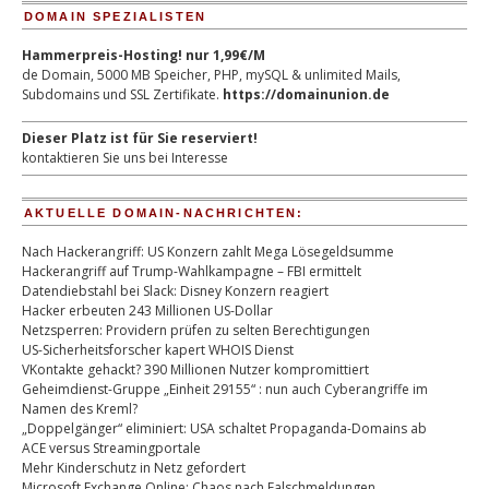
DOMAIN SPEZIALISTEN
Hammerpreis-Hosting! nur 1,99€/M
de Domain, 5000 MB Speicher, PHP, mySQL & unlimited Mails,
Subdomains und SSL Zertifikate.
https://domainunion.de
Dieser Platz ist für Sie reserviert!
kontaktieren Sie uns bei Interesse
AKTUELLE DOMAIN-NACHRICHTEN:
Nach Hackerangriff: US Konzern zahlt Mega Lösegeldsumme
Hackerangriff auf Trump-Wahlkampagne – FBI ermittelt
Datendiebstahl bei Slack: Disney Konzern reagiert
Hacker erbeuten 243 Millionen US-Dollar
Netzsperren: Providern prüfen zu selten Berechtigungen
US-Sicherheitsforscher kapert WHOIS Dienst
VKontakte gehackt? 390 Millionen Nutzer kompromittiert
Geheimdienst-Gruppe „Einheit 29155“ : nun auch Cyberangriffe im
Namen des Kreml?
„Doppelgänger“ eliminiert: USA schaltet Propaganda-Domains ab
ACE versus Streamingportale
Mehr Kinderschutz in Netz gefordert
Microsoft Exchange Online: Chaos nach Falschmeldungen