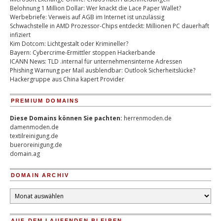
Belohnung 1 Million Dollar: Wer knackt die Lace Paper Wallet?
Werbebriefe: Verweis auf AGB im Internet ist unzulässig
Schwachstelle in AMD Prozessor-Chips entdeckt: Millionen PC dauerhaft
infiziert
Kim Dotcom: Lichtgestalt oder Krimineller?
Bayern: Cybercrime-Ermittler stoppen Hackerbande
ICANN News: TLD .internal für unternehmensinterne Adressen
Phishing Warnung per Mail ausblendbar: Outlook Sicherheitslücke?
Hackergruppe aus China kapert Provider
PREMIUM DOMAINS
Diese Domains können Sie pachten:
herrenmoden.de
damenmoden.de
textilreinigung.de
bueroreinigung.de
domain.ag
DOMAIN ARCHIV
Domain
Archiv
AUF DEM LAUFENDEN BLEIBEN