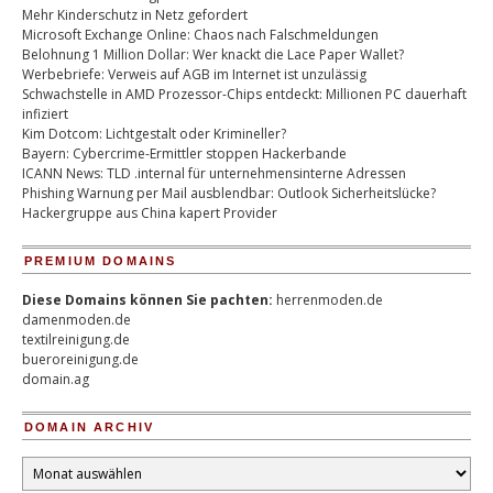
Mehr Kinderschutz in Netz gefordert
Microsoft Exchange Online: Chaos nach Falschmeldungen
Belohnung 1 Million Dollar: Wer knackt die Lace Paper Wallet?
Werbebriefe: Verweis auf AGB im Internet ist unzulässig
Schwachstelle in AMD Prozessor-Chips entdeckt: Millionen PC dauerhaft
infiziert
Kim Dotcom: Lichtgestalt oder Krimineller?
Bayern: Cybercrime-Ermittler stoppen Hackerbande
ICANN News: TLD .internal für unternehmensinterne Adressen
Phishing Warnung per Mail ausblendbar: Outlook Sicherheitslücke?
Hackergruppe aus China kapert Provider
PREMIUM DOMAINS
Diese Domains können Sie pachten:
herrenmoden.de
damenmoden.de
textilreinigung.de
bueroreinigung.de
domain.ag
DOMAIN ARCHIV
Domain
Archiv