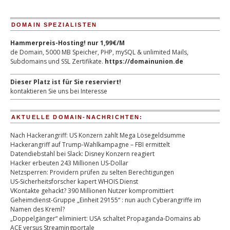
DOMAIN SPEZIALISTEN
Hammerpreis-Hosting! nur 1,99€/M
de Domain, 5000 MB Speicher, PHP, mySQL & unlimited Mails,
Subdomains und SSL Zertifikate.
https://domainunion.de
Dieser Platz ist für Sie reserviert!
kontaktieren Sie uns bei Interesse
AKTUELLE DOMAIN-NACHRICHTEN:
Nach Hackerangriff: US Konzern zahlt Mega Lösegeldsumme
Hackerangriff auf Trump-Wahlkampagne – FBI ermittelt
Datendiebstahl bei Slack: Disney Konzern reagiert
Hacker erbeuten 243 Millionen US-Dollar
Netzsperren: Providern prüfen zu selten Berechtigungen
US-Sicherheitsforscher kapert WHOIS Dienst
VKontakte gehackt? 390 Millionen Nutzer kompromittiert
Geheimdienst-Gruppe „Einheit 29155“ : nun auch Cyberangriffe im
Namen des Kreml?
„Doppelgänger“ eliminiert: USA schaltet Propaganda-Domains ab
ACE versus Streamingportale