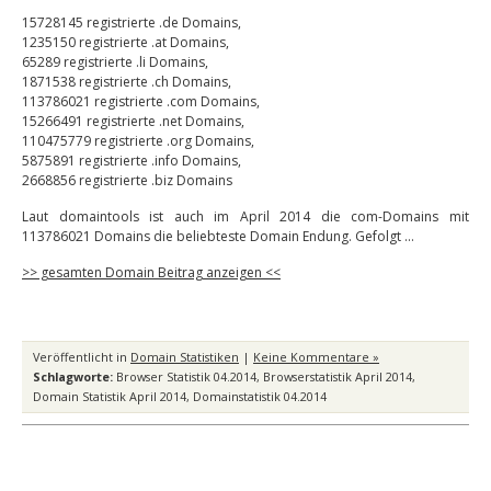
15728145 registrierte .de Domains,
1235150 registrierte .at Domains,
65289 registrierte .li Domains,
1871538 registrierte .ch Domains,
113786021 registrierte .com Domains,
15266491 registrierte .net Domains,
110475779 registrierte .org Domains,
5875891 registrierte .info Domains,
2668856 registrierte .biz Domains
Laut domaintools ist auch im April 2014 die com-Domains mit
113786021 Domains die beliebteste Domain Endung. Gefolgt …
>> gesamten Domain Beitrag anzeigen <<
Veröffentlicht in
Domain Statistiken
|
Keine Kommentare »
Schlagworte:
Browser Statistik 04.2014
,
Browserstatistik April 2014
,
Domain Statistik April 2014
,
Domainstatistik 04.2014