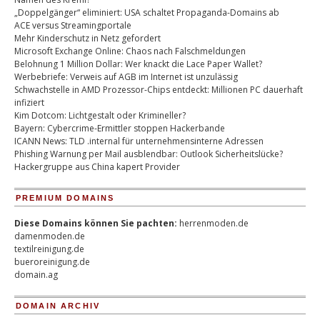
„Doppelgänger“ eliminiert: USA schaltet Propaganda-Domains ab
ACE versus Streamingportale
Mehr Kinderschutz in Netz gefordert
Microsoft Exchange Online: Chaos nach Falschmeldungen
Belohnung 1 Million Dollar: Wer knackt die Lace Paper Wallet?
Werbebriefe: Verweis auf AGB im Internet ist unzulässig
Schwachstelle in AMD Prozessor-Chips entdeckt: Millionen PC dauerhaft
infiziert
Kim Dotcom: Lichtgestalt oder Krimineller?
Bayern: Cybercrime-Ermittler stoppen Hackerbande
ICANN News: TLD .internal für unternehmensinterne Adressen
Phishing Warnung per Mail ausblendbar: Outlook Sicherheitslücke?
Hackergruppe aus China kapert Provider
PREMIUM DOMAINS
Diese Domains können Sie pachten:
herrenmoden.de
damenmoden.de
textilreinigung.de
bueroreinigung.de
domain.ag
DOMAIN ARCHIV