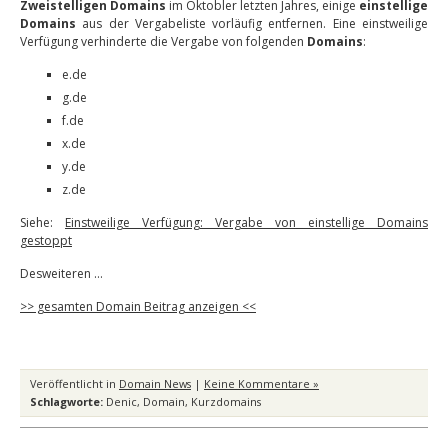
Zweistelligen Domains
im Oktobler letzten Jahres, einige
einstellige
Domains
aus der Vergabeliste vorläufig entfernen. Eine einstweilige
Verfügung verhinderte die Vergabe von folgenden
Domains
:
e.de
g.de
f.de
x.de
y.de
z.de
Siehe:
Einstweilige Verfügung: Vergabe von einstellige Domains
gestoppt
Desweiteren …
>> gesamten Domain Beitrag anzeigen <<
Veröffentlicht in
Domain News
|
Keine Kommentare »
Schlagworte:
Denic
,
Domain
,
Kurzdomains