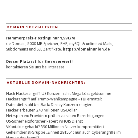
DOMAIN SPEZIALISTEN
Hammerpreis-Hosting! nur 1,99€/M
de Domain, 5000 MB Speicher, PHP, mySQL & unlimited Mails,
Subdomains und SSL Zertifikate.
https://domainunion.de
Dieser Platz ist für Sie reserviert!
kontaktieren Sie uns bei Interesse
AKTUELLE DOMAIN-NACHRICHTEN:
Nach Hackerangriff: US Konzern zahlt Mega Lösegeldsumme
Hackerangriff auf Trump-Wahlkampagne – FBI ermittelt
Datendiebstahl bei Slack: Disney Konzern reagiert
Hacker erbeuten 243 Millionen US-Dollar
Netzsperren: Providern prüfen zu selten Berechtigungen
US-Sicherheitsforscher kapert WHOIS Dienst
VKontakte gehackt? 390 Millionen Nutzer kompromittiert
Geheimdienst-Gruppe „Einheit 29155“ : nun auch Cyberangriffe im
Namen des Kreml?