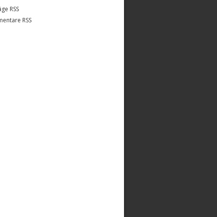
äge RSS
entare RSS