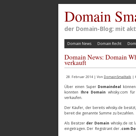
Domain Sma
der Domain-Blog: mit a
Domain News
Domain Recht
Doma
Domain News: Domain Whis
verkauft
28. Februar 2014 | Von
DomainSmalltalk
| 
Über einen Super
Domaindeal
können 
konnten
Ihre Domain
whisky.com für 
verkaufen.
Der Käufer, der bereits whisky.de besitz
bereit die genannte Summe zu bezahlen.
Als Besitzer
der Domain
whisky.de ist 
eingetragen. Der Registrant der
.com D