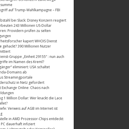
dsumme
griff auf Trump-Wahlkampagne – FBI
bstahl bei Slack: Disney Konzern reagiert
rbeuten 243 Millionen US-Dollar
ren: Providern prüfen zu selten
gungen
rheitsforscher kapert WHOIS Dienst
e gehackt? 390 Millionen Nutzer
ttiert
enst-Gruppe „Einheit 29155“ : nun auch
riffe im Namen des Kreml?
änger“ eliminiert: USA schaltet
nda-Domains ab
us Streamingportale
derschutz in Netz gefordert
t Exchange Online: Chaos nach
eldungen
 1 Million Dollar: Wer knackt die Lace
llet?
fe: Verweis auf AGB im Internet ist
ig
telle in AMD Prozessor-Chips entdeckt:
 PC dauerhaft infiziert