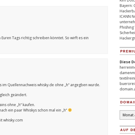
Kim Dotco
Bayern: 
Hackerb
ICANN Ne
unterneh
Phishing
Sicherhei
Euren Tags richtig schreiben könntet. So wirft es ein
Hackergr
PREMI
Diese D
herrenm
damenm
textilrei
buerorei
ss im Quellennachweis whisky.de ohne „h“ angegben wurde.
domain.
gleich geändert.
DOMAI
ains ohne „h“ kaufen.
 nach ein paar Whiskys schon mal ein „h“
Domain
Archiv
it whisky.com
AUF D