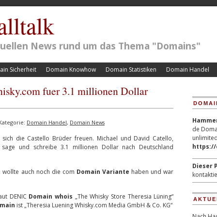
lltalk
ktuellen News rund um das Thema "Domains"
in Sicherheit
Domain Knowhow
Domain Statistiken
Domain Handel
ky.com fuer 3.1 millionen Dollar
DOMAI
Hammerp
Kategorie:
Domain Handel
,
Domain News
de Domai
unlimited
sich die Castello Brüder freuen. Michael und David Catello,
https:/
sage und schreibe 3.1 millionen Dollar nach Deutschland
Dieser P
t, wollte auch noch die com
Domain Variante
haben und war
kontaktie
laut DENIC
Domain whois
„The Whisky Store Theresia Lüning“
AKTUE
omain
ist „Theresia Luening Whisky.com Media GmbH & Co. KG“
Nach Hac