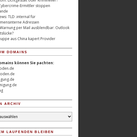
m: Lichtgestalt oder Krimineller?
Cybercrime-Ermittler stoppen
ande
ws: TLD .internal für
mensinterne Adressen
 Warnung per Mail ausblendbar: Outlook
tslücke?
uppe aus China kapert Provider
UM DOMAINS
omains können Sie pachten:
oden.de
oden.de
nigung.de
nigung.de
ag
N ARCHIV
EM LAUFENDEN BLEIBEN