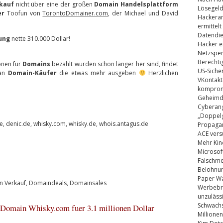
kauf
nicht über eine der großen
Domain Handelsplattform
Lösegel
er
Toofun von
TorontoDomainer.com
, der Michael und David
Hackeran
ermittelt
Datendie
ung
nette 310.000 Dollar!
Hacker e
Netzsper
Berechti
onen für
Domains
bezahlt wurden schon länger her sind, findet
US-Siche
 an
Domain-Käufer
die etwas mehr ausgeben
Herzlichen
VKontakt
kompromi
Geheimdi
Cyberang
„Doppelg
, denic.de, whisky.com, whisky.de, whois.antagus.de
Propaga
ACE vers
Mehr Kin
Microsof
Falschm
Belohnung
Paper Wa
 Verkauf
,
Domaindeals
,
Domainsales
Werbebrie
unzuläss
Schwachs
Domain Whisky.com fuer 3.1 millionen Dollar
Millionen