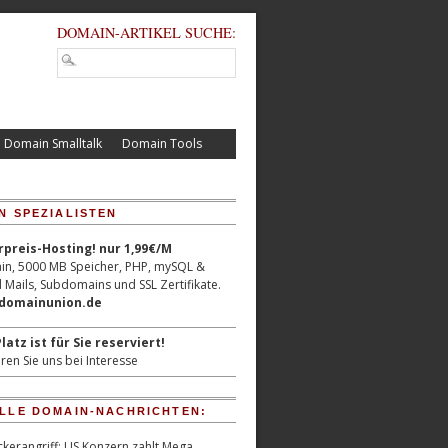
DOMAIN-ARTIKEL SUCHE:
Domain Smalltalk
Domain Tools
N SPEZIALISTEN
reis-Hosting! nur 1,99€/M
n, 5000 MB Speicher, PHP, mySQL &
 Mails, Subdomains und SSL Zertifikate.
/domainunion.de
latz ist für Sie reserviert!
ren Sie uns bei Interesse
LLE DOMAIN-NACHRICHTEN:
kerangriff: US Konzern zahlt Mega